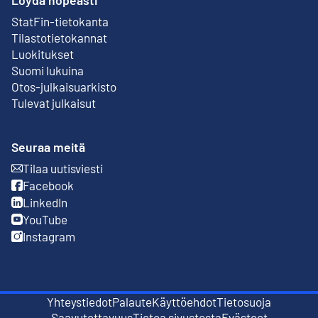
StatFin-tietokanta
Ulkoinen linkki
Tilastotietokannat
Luokitukset
Suomi lukuina
Otos-julkaisuarkisto
Ulkoinen linkki
Tulevat julkaisut
Seuraa meitä
Tilaa uutisviesti
Ulkoinen linkki
Facebook
Ulkoinen linkki
LinkedIn
Ulkoinen linkki
YouTube
Ulkoinen linkki
Instagram
Ulkoinen linkki
Yhteystiedot
Palaute
Käyttöehdot
Tietosuoja
Ulkoinen linkki
Ulkoinen linkki
Saavutettavuus
Tietoa sivustosta
Evästeet