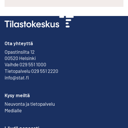
Ota yhteyttä
Opastinsilta 12
Ulkoinen linkki
00520 Helsinki
Vaihde 029 551 1000
Tietopalvelu 029 551 2220
info@stat.fi
Kysy meiltä
Neuvonta ja tietopalvelu
Medialle
Löydä nopeasti