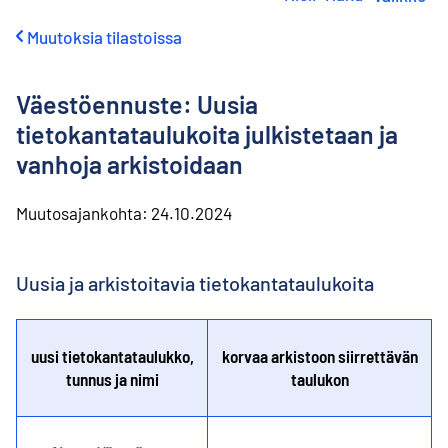
i
r
Muutoksia tilastoissa
r
y
s
Väestöennuste: Uusia
i
s
tietokantataulukoita julkistetaan ja
ä
vanhoja arkistoidaan
l
t
ö
Muutosajankohta:
24.10.2024
ö
n
Uusia ja arkistoitavia tietokantataulukoita
uusi tietokantataulukko,
korvaa arkistoon siirrettävän
tunnus ja nimi
taulukon