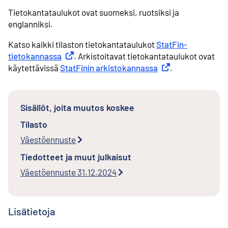
Tietokantataulukot ovat suomeksi, ruotsiksi ja
englanniksi.
Katso kaikki tilaston tietokantataulukot
StatFin-
tietokannassa
Ulkoinen linkki
. Arkistoitavat tietokantataulukot ovat
käytettävissä
StatFinin arkistokannassa
Ulkoinen linkki
.
Sisällöt, joita muutos koskee
Tilasto
Väestöennuste
Tiedotteet ja muut julkaisut
Väestöennuste 31.12.2024
Lisätietoja