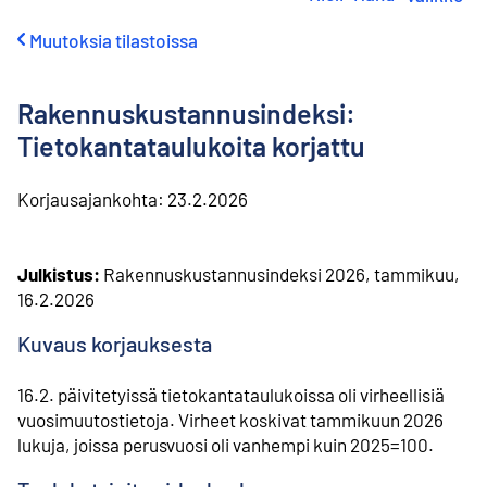
i
r
Muutoksia tilastoissa
r
y
s
Rakennuskustannusindeksi:
i
s
Tietokantataulukoita korjattu
ä
l
Korjausajankohta:
23.2.2026
t
ö
ö
n
Julkistus:
Rakennuskustannusindeksi 2026, tammikuu,
16.2.2026
Kuvaus korjauksesta
16.2. päivitetyissä tietokantataulukoissa oli virheellisiä
vuosimuutostietoja. Virheet koskivat tammikuun 2026
lukuja, joissa perusvuosi oli vanhempi kuin 2025=100.