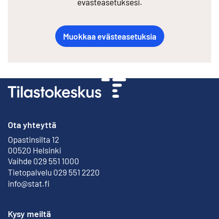
evästeasetuksesi.
Muokkaa evästeasetuksia
Ota yhteyttä
Opastinsilta 12
Ulkoinen linkki
00520 Helsinki
Vaihde 029 551 1000
Tietopalvelu 029 551 2220
info@stat.fi
Kysy meiltä