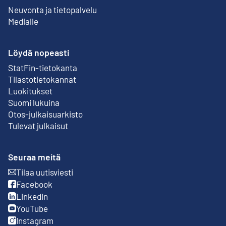
Neuvonta ja tietopalvelu
Medialle
Löydä nopeasti
StatFin-tietokanta
Ulkoinen linkki
Tilastotietokannat
Luokitukset
Suomi lukuina
Otos-julkaisuarkisto
Ulkoinen linkki
Tulevat julkaisut
Seuraa meitä
Tilaa uutisviesti
Ulkoinen linkki
Facebook
Ulkoinen linkki
LinkedIn
Ulkoinen linkki
YouTube
Ulkoinen linkki
Instagram
Ulkoinen linkki