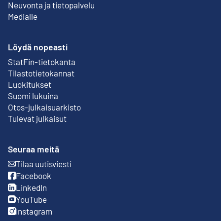
Neuvonta ja tietopalvelu
Medialle
Löydä nopeasti
StatFin-tietokanta
Ulkoinen linkki
Tilastotietokannat
Luokitukset
Suomi lukuina
Otos-julkaisuarkisto
Ulkoinen linkki
Tulevat julkaisut
Seuraa meitä
Tilaa uutisviesti
Ulkoinen linkki
Facebook
Ulkoinen linkki
LinkedIn
Ulkoinen linkki
YouTube
Ulkoinen linkki
Instagram
Ulkoinen linkki