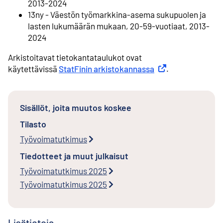
2013-2024
13ny - Väestön työmarkkina-asema sukupuolen ja
lasten lukumäärän mukaan, 20-59-vuotiaat, 2013-
2024
Arkistoitavat tietokantataulukot ovat
käytettävissä
StatFinin arkistokannassa
Ulkoinen linkki
.
Sisällöt, joita muutos koskee
Tilasto
Työvoimatutkimus
Tiedotteet ja muut julkaisut
Työvoimatutkimus 2025
Työvoimatutkimus 2025
Lisätietoja