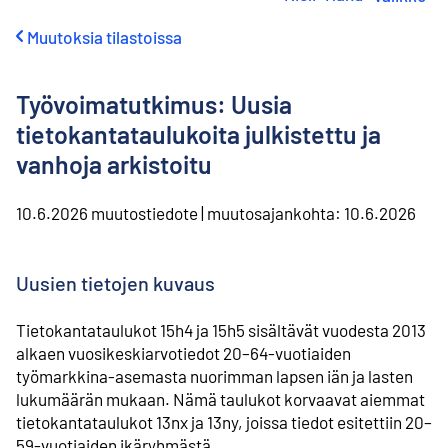
i
r
Muutoksia tilastoissa
r
y
s
Työvoimatutkimus: Uusia
i
s
tietokantataulukoita julkistettu ja
ä
vanhoja arkistoitu
l
t
ö
10.6.2026
muutostiedote
|
muutosajankohta:
10.6.2026
ö
n
Uusien tietojen kuvaus
Tietokantataulukot 15h4 ja 15h5 sisältävät vuodesta 2013
alkaen vuosikeskiarvotiedot 20–64-vuotiaiden
työmarkkina-asemasta nuorimman lapsen iän ja lasten
lukumäärän mukaan. Nämä taulukot korvaavat aiemmat
tietokantataulukot 13nx ja 13ny, joissa tiedot esitettiin 20–
59-vuotiaiden ikäryhmästä.