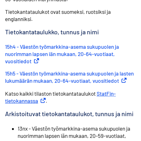
Tietokantataulukot ovat suomeksi, ruotsiksi ja
englanniksi.
Tietokantataulukko, tunnus ja nimi
15h4 - Väestön työmarkkina-asema sukupuolen ja
nuorimman lapsen iän mukaan, 20-64-vuotiaat,
vuositiedot
(
Ulkoinen linkki
)
15h5 - Väestön työmarkkina-asema sukupuolen ja lasten
lukumäärän mukaan, 20-64-vuotiaat, vuositiedot
(
Ulkoinen 
Katso kaikki tilaston tietokantataulukot
StatFin-
tietokannassa
Ulkoinen linkki
.
Arkistoituvat tietokantataulukot, tunnus ja nimi
13nx - Väestön työmarkkina-asema sukupuolen ja
nuorimman lapsen iän mukaan, 20-59-vuotiaat,