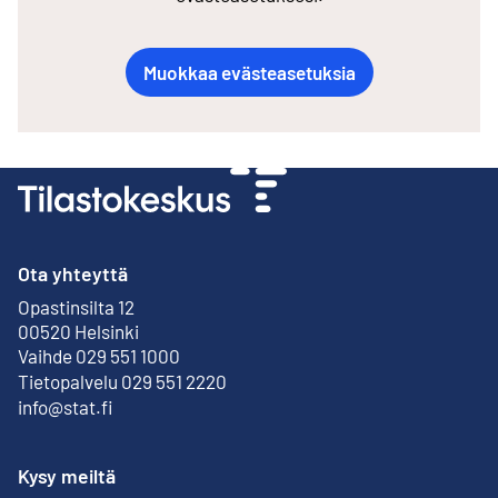
Muokkaa evästeasetuksia
Ota yhteyttä
Opastinsilta 12
Ulkoinen linkki
00520 Helsinki
Vaihde 029 551 1000
Tietopalvelu 029 551 2220
info@stat.fi
Kysy meiltä