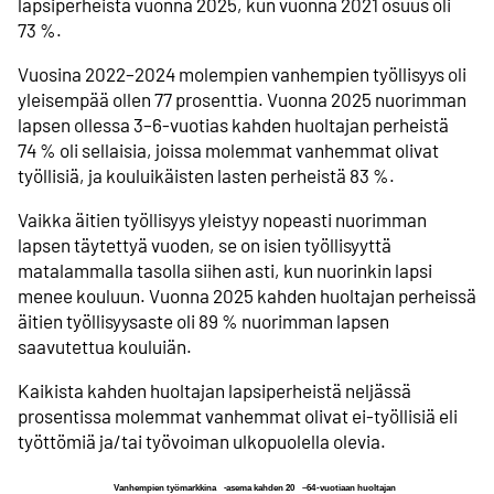
lapsiperheistä vuonna 2025, kun vuonna 2021 osuus oli
73 %.
Vuosina 2022–2024 molempien vanhempien työllisyys oli
yleisempää ollen 77 prosenttia. Vuonna 2025 nuorimman
lapsen ollessa 3–6-vuotias kahden huoltajan perheistä
74 % oli sellaisia, joissa molemmat vanhemmat olivat
työllisiä, ja kouluikäisten lasten perheistä 83 %.
Vaikka äitien työllisyys yleistyy nopeasti nuorimman
lapsen täytettyä vuoden, se on isien työllisyyttä
matalammalla tasolla siihen asti, kun nuorinkin lapsi
menee kouluun. Vuonna 2025 kahden huoltajan perheissä
äitien työllisyysaste oli 89 % nuorimman lapsen
saavutettua kouluiän.
Kaikista kahden huoltajan lapsiperheistä neljässä
prosentissa molemmat vanhemmat olivat ei-työllisiä eli
työttömiä ja/tai työvoiman ulkopuolella olevia.