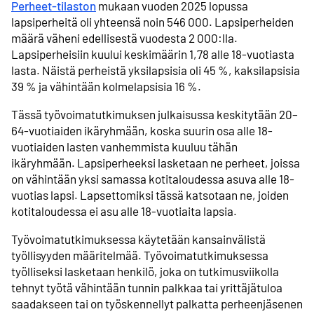
Perheet-tilaston
mukaan vuoden 2025 lopussa
lapsiperheitä oli yhteensä noin 546 000. Lapsiperheiden
määrä väheni edellisestä vuodesta 2 000:lla.
Lapsiperheisiin kuului keskimäärin 1,78 alle 18-vuotiasta
lasta. Näistä perheistä yksilapsisia oli 45 %, kaksilapsisia
39 % ja vähintään kolmelapsisia 16 %.
Tässä työvoimatutkimuksen julkaisussa keskitytään 20–
64-vuotiaiden ikäryhmään, koska suurin osa alle 18-
vuotiaiden lasten vanhemmista kuuluu tähän
ikäryhmään. Lapsiperheeksi lasketaan ne perheet, joissa
on vähintään yksi samassa kotitaloudessa asuva alle 18-
vuotias lapsi. Lapsettomiksi tässä katsotaan ne, joiden
kotitaloudessa ei asu alle 18-vuotiaita lapsia.
Työvoimatutkimuksessa käytetään kansainvälistä
työllisyyden määritelmää. Työvoimatutkimuksessa
työlliseksi lasketaan henkilö, joka on tutkimusviikolla
tehnyt työtä vähintään tunnin palkkaa tai yrittäjätuloa
saadakseen tai on työskennellyt palkatta perheenjäsenen