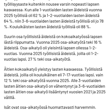
työllisyysaste kuitenkin nousee varsin nopeasti lapsen
kasvaessa. Kun alle 1-vuotiaiden lasten äideistä vuonna
2025 työllisiä oli 62 % ja 1–2-vuotiaiden lasten äideistä
64 %, niin 3–6-vuotiaiden lasten äideistä työllisiä oli jo 78
%. Kouluikäisten lasten äideistä työllisiä oli 88 %.
Suurin osa työllisistä äideistä on kokoaikatyössä lapsen
iästä riippumatta. Vuonna 2025 osa-aikatyötä teki 16 %
äideistä. Osa-aikatyö oli yleisintä lapsen ollessa 1–2-
vuotias. Vuonna 2025 työllisistä äideistä, joilla oli 1–2-
vuotias lapsi, 27 % teki osa-aikatyötä.
Äitien kokoaikatyö yleistyy lasten kasvaessa. Työllisistä
äideistä, joilla oli kouluikäinen eli 7–17-vuotias lapsi, vain
12 % teki osa-aikatyötä vuonna 2025. Alle 3-vuotiaiden
lasten äitien osa-aikatyö on vähentynyt ja 3–6-vuotiaiden
lasten äitien osa-aikatyö lisääntynyt vuosien 2021 ja 2025
välillä.
Isät ovat osa-aikatyössä huomattavasti harvemmin.