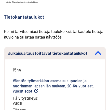
Tietokantataulukot
Poimi tarvitsemiasi tietoja taulukoiksi, tarkastele tietoja
kuvioina tai lataa dataa käyttöösi.
Julkaisua taustoittavat tietokantataulukot
15h4
Väestön työmarkkina-asema sukupuolen ja
nuorimman lapsen iän mukaan, 20-64-vuotiaat,
vuositiedot
(
Ulkoinen linkki
)
Päivitystiheys
:
vuosi
Tilasto
: