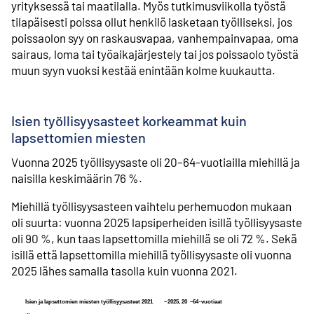
yrityksessä tai maatilalla. Myös tutkimusviikolla työstä
tilapäisesti poissa ollut henkilö lasketaan työlliseksi, jos
poissaolon syy on raskausvapaa, vanhempainvapaa, oma
sairaus, loma tai työaikajärjestely tai jos poissaolo työstä
muun syyn vuoksi kestää enintään kolme kuukautta.
Isien työllisyysasteet korkeammat kuin
lapsettomien miesten
Vuonna 2025 työllisyysaste oli 20–64-vuotiailla miehillä ja
naisilla keskimäärin 76 %.
Miehillä työllisyysasteen vaihtelu perhemuodon mukaan
oli suurta: vuonna 2025 lapsiperheiden isillä työllisyysaste
oli 90 %, kun taas lapsettomilla miehillä se oli 72 %. Sekä
isillä että lapsettomilla miehillä työllisyysaste oli vuonna
2025 lähes samalla tasolla kuin vuonna 2021.