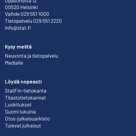
Opastinsilta 12
Ulkoinen linkki
00520 Helsinki
Vaihde 029 551 1000
Tietopalvelu 029 551 2220
info@stat.fi
Kysy meiltä
Neuvonta ja tietopalvelu
Medialle
Löydä nopeasti
StatFin-tietokanta
Ulkoinen linkki
Tilastotietokannat
Luokitukset
Suomi lukuina
Otos-julkaisuarkisto
Ulkoinen linkki
Tulevat julkaisut