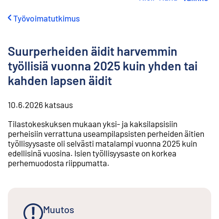
i
r
Työvoimatutkimus
r
y
s
Suurperheiden äidit harvemmin
i
s
työllisiä vuonna 2025 kuin yhden tai
ä
kahden lapsen äidit
l
t
ö
10.6.2026
katsaus
ö
n
Tilastokeskuksen mukaan yksi- ja kaksilapsisiin
perheisiin verrattuna useampilapsisten perheiden äitien
työllisyysaste oli selvästi matalampi vuonna 2025 kuin
edellisinä vuosina. Isien työllisyysaste on korkea
perhemuodosta riippumatta.
Muutos