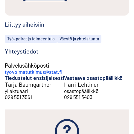
Liittyy aiheisiin
Aiheet
Työ, palkat ja toimeentulo
Väestö ja yhteiskunta
Yhteystiedot
Palvelusähköposti
tyovoimatutkimus@stat.fi
Tiedustelut ensisijaisesti
Vastaava osastopäällikkö
Tarja Baumgartner
Harri Lehtinen
yliaktuaari
osastopäällikkö
029 551 3561
029 551 3403