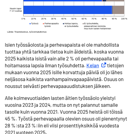
Isien työssäolosta ja perhevapaista ei ole mahdollista
tuottaa yhtä tarkkaa tietoa kuin äideistä, koska vuonna
2025 kaikista isistä vain alle 2 % oli perhevapaalla tai
hoitamassa lapsia ilman työsuhdetta.
Kelan
Ulkoinen linkki
tietojen
mukaan vuonna 2025 isille korvattuja päiviä oli jo lähes
neljäsosa kaikista vanhampainvapaapäivistä. Osuus on
noussut selvästi perhevapaauudistuksen jälkeen.
Alle kolmevuotiaiden lasten äitien työssäolo yleistyi
vuosina 2023 ja 2024, mutta on nyt palannut samalle
tasolle kuin vuonna 2021. Vuonna 2025 heistä oli töissä
45 %. Työstä perhevapaalla olevien osuus oli pienentynyt
28 %:sta 23 %:iin eli viisi prosenttiyksikköä vuodesta
2021 vuoteen 2025.