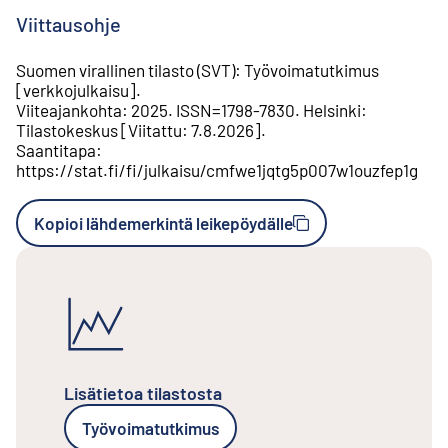
Viittausohje
Suomen virallinen tilasto (SVT)
:
Työvoimatutkimus
[
verkkojulkaisu
].
Viiteajankohta
:
2025
.
ISSN=
1798-7830
.
Helsinki
:
Tilastokeskus
[
Viitattu
:
7.8.2026
].
Saantitapa
:
https://stat.fi/fi/julkaisu/cmfwe1jqtg5p007w1ouzfep1g
Kopioi lähdemerkintä leikepöydälle
Lisätietoa tilastosta
Työvoimatutkimus