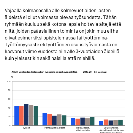
Vajaalla kolmasosalla alle kolmevuotiaiden lasten
äideistä ei ollut voimassa olevaa työsuhdetta. Tähän
ryhmään kuuluu sekä kotona lapsia hoitavia äitejä että
niitä, joiden pääasiallinen toiminta on jokin muu eli he
olivat esimerkiksi opiskelemassa tai työttöminä.
Työttömyysaste eli työttömien osuus työvoimasta on
kasvanut viime vuodesta niin alle 3-vuotiaiden äideillä
kuin yleisestikin sekä naisilla että miehillä.