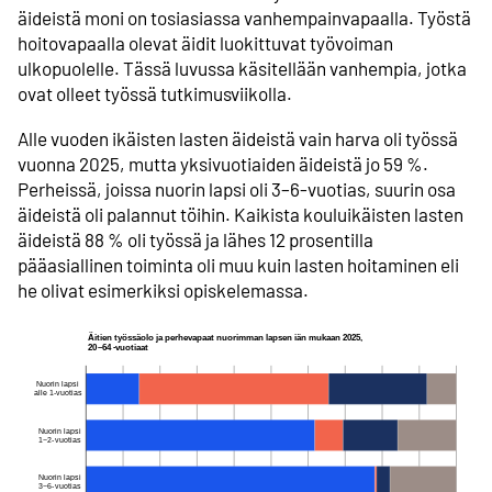
äideistä moni on tosiasiassa vanhempainvapaalla. Työstä
hoitovapaalla olevat äidit luokittuvat työvoiman
ulkopuolelle. Tässä luvussa käsitellään vanhempia, jotka
ovat olleet työssä tutkimusviikolla.
Alle vuoden ikäisten lasten äideistä vain harva oli työssä
vuonna 2025, mutta yksivuotiaiden äideistä jo 59 %.
Perheissä, joissa nuorin lapsi oli 3–6-vuotias, suurin osa
äideistä oli palannut töihin. Kaikista kouluikäisten lasten
äideistä 88 % oli työssä ja lähes 12 prosentilla
pääasiallinen toiminta oli muu kuin lasten hoitaminen eli
he olivat esimerkiksi opiskelemassa.