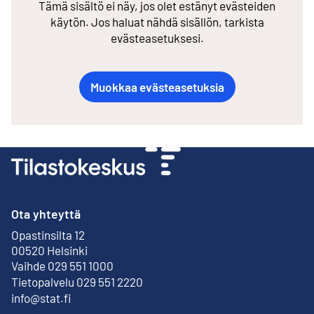
Tämä sisältö ei näy, jos olet estänyt evästeiden
käytön. Jos haluat nähdä sisällön, tarkista
evästeasetuksesi.
Muokkaa evästeasetuksia
Ota yhteyttä
Opastinsilta 12
Ulkoinen linkki
00520 Helsinki
Vaihde 029 551 1000
Tietopalvelu 029 551 2220
info@stat.fi