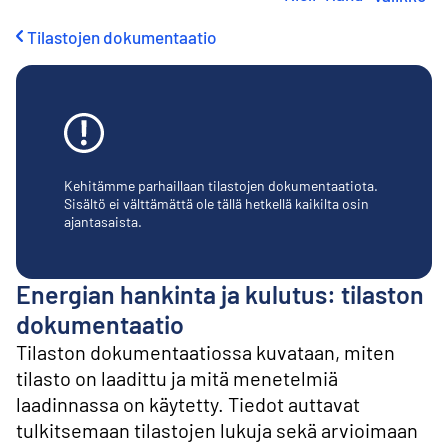
i
r
Tilastojen dokumentaatio
r
y
s
i
s
ä
l
t
Kehitämme parhaillaan tilastojen dokumentaatiota.
ö
Sisältö ei välttämättä ole tällä hetkellä kaikilta osin
ajantasaista.
ö
n
Energian hankinta ja kulutus: tilaston
dokumentaatio
Tilaston dokumentaatiossa kuvataan, miten
tilasto on laadittu ja mitä menetelmiä
laadinnassa on käytetty. Tiedot auttavat
tulkitsemaan tilastojen lukuja sekä arvioimaan