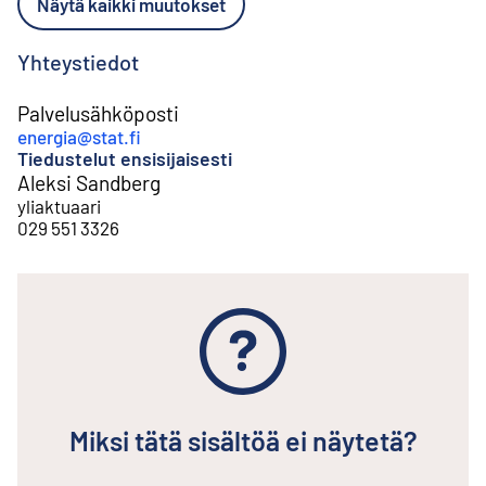
Näytä kaikki muutokset
Yhteystiedot
Palvelusähköposti
energia@stat.fi
Tiedustelut ensisijaisesti
Aleksi Sandberg
yliaktuaari
029 551 3326
Miksi tätä sisältöä ei näytetä?