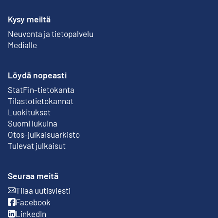
Kysy meiltä
Neuvonta ja tietopalvelu
Medialle
Löydä nopeasti
StatFin-tietokanta
Ulkoinen linkki
Tilastotietokannat
Luokitukset
Suomi lukuina
Otos-julkaisuarkisto
Ulkoinen linkki
Tulevat julkaisut
Seuraa meitä
Tilaa uutisviesti
Ulkoinen linkki
Facebook
Ulkoinen linkki
LinkedIn