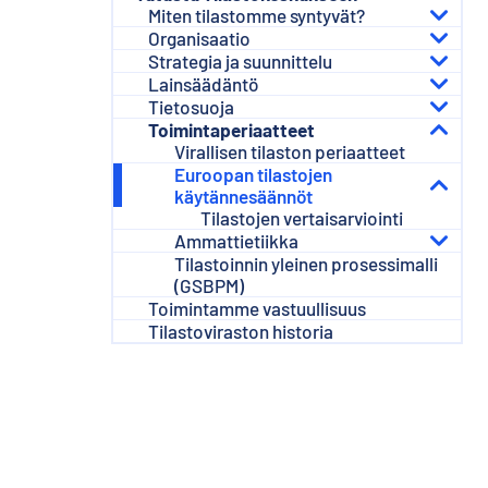
s
Miten tilastomme syntyvät?
ä
Organisaatio
l
Strategia ja suunnittelu
t
Lainsäädäntö
ö
Tietosuoja
ö
Toimintaperiaatteet
n
Virallisen tilaston periaatteet
Euroopan tilastojen
käytännesäännöt
Tilastojen vertaisarviointi
Ammattietiikka
Tilastoinnin yleinen prosessimalli
(GSBPM)
Toimintamme vastuullisuus
Tilastoviraston historia