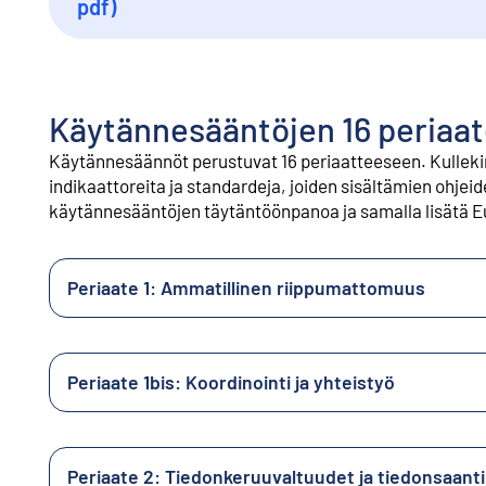
Ulkoinen linkki
pdf)
Käytännesääntöjen 16 periaat
Käytännesäännöt perustuvat 16 periaatteeseen. Kullekin
indikaattoreita ja standardeja, joiden sisältämien ohjeide
käytännesääntöjen täytäntöönpanoa ja samalla lisätä E
Periaate 1: Ammatillinen riippumattomuus
Periaate 1bis: Koordinointi ja yhteistyö
Periaate 2: Tiedonkeruuvaltuudet ja tiedonsaanti