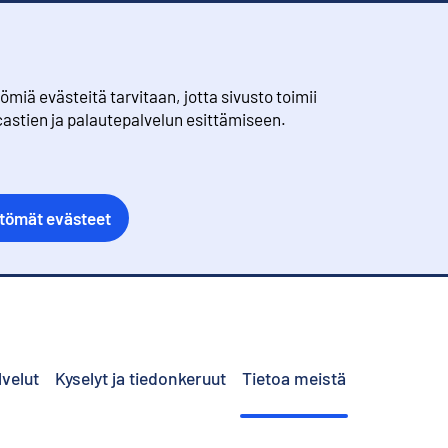
iä evästeitä tarvitaan, jotta sivusto toimii
castien ja palautepalvelun esittämiseen.
ttömät evästeet
lvelut
Kyselyt ja tiedonkeruut
Tietoa meistä