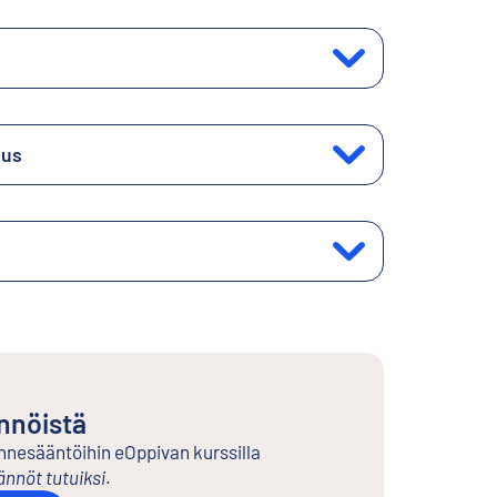
uus
nnöistä
nnesääntöihin eOppivan kurssilla
nnöt tutuiksi
.