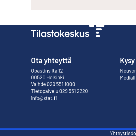
Ota yhteyttä
Kysy
Opastinsilta 12
Neuvont
Ulkoinen linkki
00520 Helsinki
Mediall
Vaihde 029 551 1000
Tietopalvelu 029 551 2220
info@stat.fi
Yhteystiedo