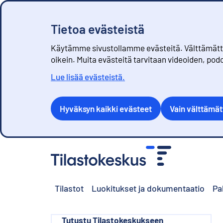
Tietoa evästeistä
Käytämme sivustollamme evästeitä. Välttämättöm
oikein. Muita evästeitä tarvitaan videoiden, pod
Lue lisää evästeistä.
Hyväksyn kaikki evästeet
Vain välttämä
S
i
i
r
Tilastot
Luokitukset ja dokumentaatio
Pa
r
y
s
i
Tutustu Tilastokeskukseen