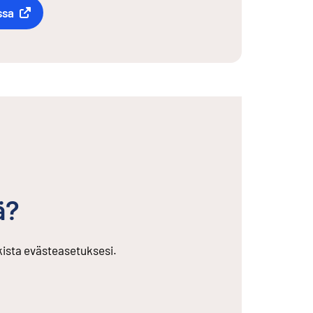
ssa
ä?
rkista evästeasetuksesi.