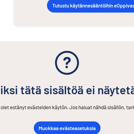
Tutustu käytännesääntöihin eOppiva
Ulkoinen linkki
iksi tätä sisältöä ei näytet
s olet estänyt evästeiden käytön. Jos haluat nähdä sisällön, ta
Muokkaa evästeasetuksia