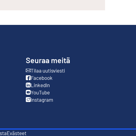
Seuraa meitä
Tilaa uutisviesti
Ulkoinen linkki
Facebook
Ulkoinen linkki
LinkedIn
Ulkoinen linkki
YouTube
Ulkoinen linkki
Instagram
Ulkoinen linkki
sta
Evästeet