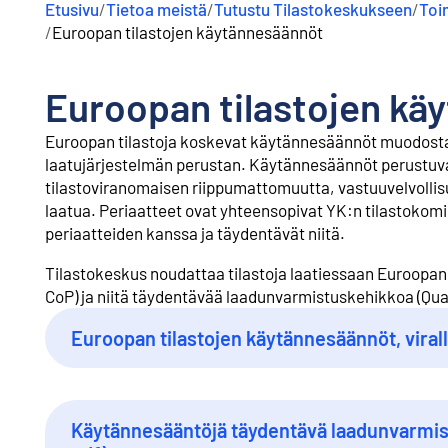
Etusivu
/
Tietoa meistä
/
Tutustu Tilastokeskukseen
/
Toi
/
Euroopan tilastojen käytännesäännöt
Euroopan tilastojen kä
Euroopan tilastoja koskevat käytännesäännöt muodosta
laatujärjestelmän perustan. Käytännesäännöt perustuva
tilastoviranomaisen riippumattomuutta, vastuuvelvollisu
laatua. Periaatteet ovat yhteensopivat YK:n tilastokomi
periaatteiden kanssa ja täydentävät niitä.
Tilastokeskus noudattaa tilastoja laatiessaan Euroopan 
CoP) ja niitä täydentävää laadunvarmistuskehikkoa (Qu
Euroopan tilastojen käytännesäännöt, vira
Ulkoinen linkki
Käytännesääntöjä täydentävä laadunvarmis