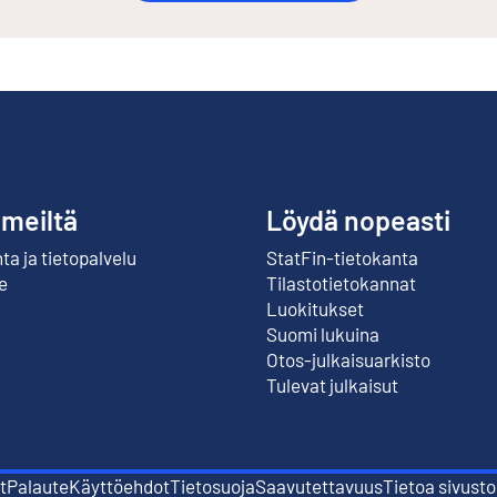
 meiltä
Löydä nopeasti
a ja tietopalvelu
StatFin-tietokanta
Ulkoinen linkki
e
Tilastotietokannat
Luokitukset
Suomi lukuina
Otos-julkaisuarkisto
Ulkoinen linkki
Tulevat julkaisut
t
Palaute
Käyttöehdot
Tietosuoja
Saavutettavuus
Tietoa sivusto