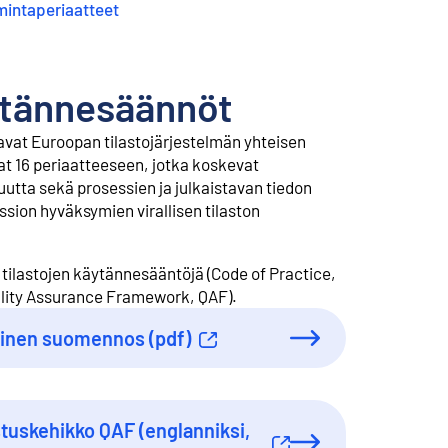
mintaperiaatteet
ytännesäännöt
vat Euroopan tilastojärjestelmän yhteisen
t 16 periaatteeseen, jotka koskevat
utta sekä prosessien ja julkaistavan tiedon
ssion hyväksymien virallisen tilaston
tilastojen käytännesääntöjä (Code of Practice,
ality Assurance Framework, QAF).
llinen suomennos (pdf)
tuskehikko QAF (englanniksi,