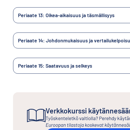
Periaate 13: Oikea-aikaisuus ja täsmällisyys
Periaate 14: Johdonmukaisuus ja vertailukelpois
Periaate 15: Saatavuus ja selkeys
Verkkokurssi käytännesää
Työskenteletkö valtiolla? Perehdy käytä
Euroopan tilastoja koskevat käytännesää