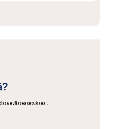
ä?
rkista evästeasetuksesi.