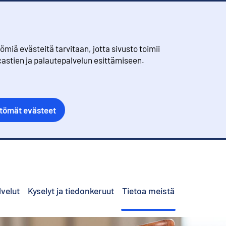
iä evästeitä tarvitaan, jotta sivusto toimii
castien ja palautepalvelun esittämiseen.
ttömät evästeet
lvelut
Kyselyt ja tiedonkeruut
Tietoa meistä