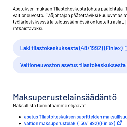
Asetuksen mukaan Tilastokeskusta johtaa pääjohtaja. 
valtioneuvosto. Pääjohtajan päätettäviksi kuuluvat asia
työjärjestyksessä ja taloussäännössä on lueteltu asiat, 
ratkaistavaksi.
Laki tilastokeskuksesta (48/1992) (Finlex)
Ulkoinen linkki
Valtioneuvoston asetus tilastokeskuksesta 
Ulkoinen linkki
Maksuperustelainsäädäntö
Maksullista toimintaamme ohjaavat
asetus Tilastokeskuksen suoritteiden maksullisuu
valtion maksuperustelaki (150/1992) (Finlex)
Ulkoi