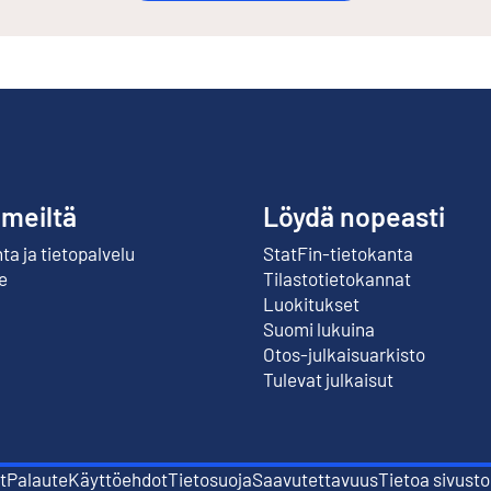
 meiltä
Löydä nopeasti
a ja tietopalvelu
StatFin-tietokanta
Ulkoinen linkki
e
Tilastotietokannat
Luokitukset
Suomi lukuina
Otos-julkaisuarkisto
Ulkoinen linkki
Tulevat julkaisut
t
Palaute
Käyttöehdot
Tietosuoja
Saavutettavuus
Tietoa sivusto
Ulkoinen linkki
Ulkoinen linkki
Ulkoinen linkki
Ulkoinen linkk