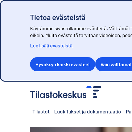
Tietoa evästeistä
Käytämme sivustollamme evästeitä. Välttämättöm
oikein. Muita evästeitä tarvitaan videoiden, pod
Lue lisää evästeistä.
Hyväksyn kaikki evästeet
Vain välttämä
S
i
i
r
Tilastot
Luokitukset ja dokumentaatio
Pa
r
y
s
i