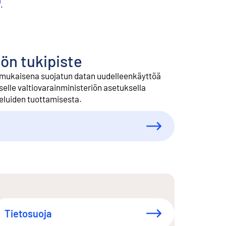
oinen linkki
.
ön tukipiste
 mukaisena suojatun datan uudelleenkäyttöä
elle valtiovarainministeriön asetuksella
veluiden tuottamisesta.
Tietosuoja