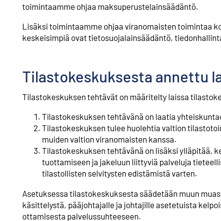
toimintaamme ohjaa maksuperustelainsäädäntö.
Lisäksi toimintaamme ohjaa viranomaisten toimintaa ko
keskeisimpiä ovat tietosuojalainsäädäntö, tiedonhallintala
Tilastokeskuksesta annettu la
Tilastokeskuksen tehtävät on määritelty laissa tilasto
Tilastokeskuksen tehtävänä on laatia yhteiskuntaolo
Tilastokeskuksen tulee huolehtia valtion tilastoto
muiden valtion viranomaisten kanssa.
Tilastokeskuksen tehtävänä on lisäksi ylläpitää, ke
tuottamiseen ja jakeluun liittyviä palveluja tietee
tilastollisten selvitysten edistämistä varten.
Asetuksessa tilastokeskuksesta säädetään muun muass
käsittelystä, pääjohtajalle ja johtajille asetetuista kel
ottamisesta palvelussuhteeseen.