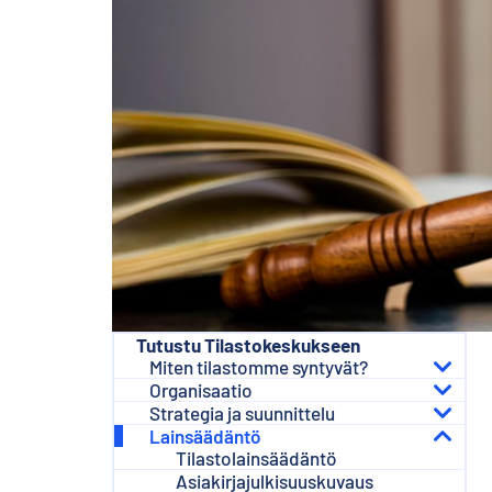
s
ä
l
t
ö
ö
n
Tutustu Tilastokeskukseen
Miten tilastomme syntyvät?
Organisaatio
Strategia ja suunnittelu
Lainsäädäntö
Tilastolainsäädäntö
Asiakirjajulkisuuskuvaus