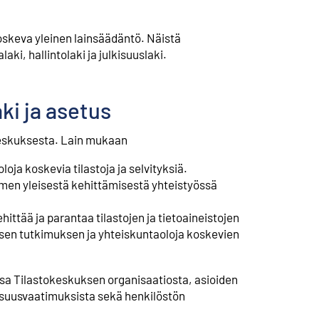
skeva yleinen lainsäädäntö. Näistä
ki, hallintolaki ja julkisuuslaki.
ki ja asetus
keskuksesta. Lain mukaan
ja koskevia tilastoja ja selvityksiä.
imen yleisestä kehittämisestä yhteistyössä
hittää ja parantaa tilastojen ja tietoaineistojen
llisen tutkimuksen ja yhteiskuntaoloja koskevien
a Tilastokeskuksen organisaatiosta, asioiden
poisuusvaatimuksista sekä henkilöstön