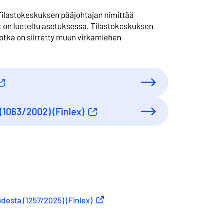
Tilastokeskuksen pääjohtajan nimittää
t on lueteltu asetuksessa. Tilastokeskuksen
jotka on siirretty muun virkamiehen
(1063/2002) (Finlex)
desta (1257/2025) (Finlex)
Ulkoinen linkki
nen linkki