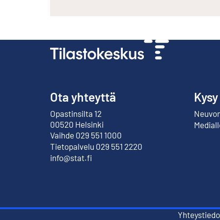
Ota yhteyttä
Kysy
Opastinsilta 12
Neuvont
Ulkoinen linkki
00520 Helsinki
Mediall
Vaihde 029 551 1000
Tietopalvelu 029 551 2220
info@stat.fi
Yhteystiedo