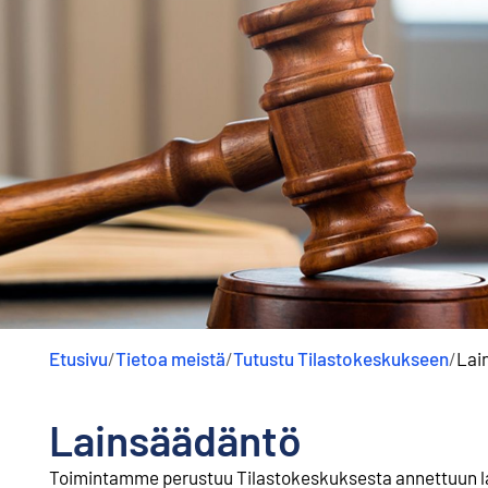
Etusivu
/
Tietoa meistä
/
Tutustu Tilastokeskukseen
/
Lai
Lainsäädäntö
Toimintamme perustuu Tilastokeskuksesta annettuun la