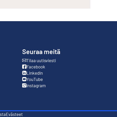
Seuraa meitä
Tilaa uutisviesti
Ulkoinen linkki
Facebook
Ulkoinen linkki
LinkedIn
Ulkoinen linkki
YouTube
Ulkoinen linkki
Instagram
Ulkoinen linkki
sta
Evästeet
i
Ulkoinen linkki