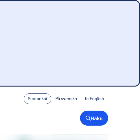
Suomeksi
På svenska
In English
Haku