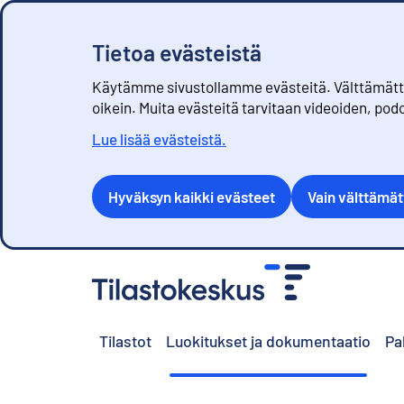
Tietoa evästeistä
Käytämme sivustollamme evästeitä. Välttämättöm
oikein. Muita evästeitä tarvitaan videoiden, pod
Lue lisää evästeistä.
Hyväksyn kaikki evästeet
Vain välttämä
S
i
i
r
Tilastot
Luokitukset ja dokumentaatio
Pa
r
y
s
i