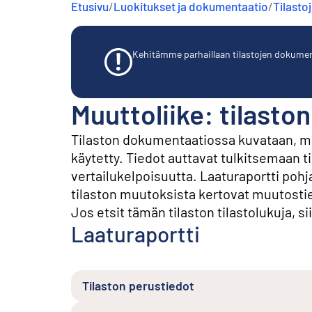
Etusivu
/
Luokitukset ja dokumentaatio
/
Tilasto
s
ä
l
t
Kehitämme parhaillaan tilastojen dokumentaa
ö
ö
n
Muuttoliike: tilast
Tilaston dokumentaatiossa kuvataan, mit
käytetty. Tiedot auttavat tulkitsemaan t
vertailukelpoisuutta. Laaturaportti po
tilaston muutoksista kertovat muutosti
Jos etsit tämän tilaston tilastolukuja, sii
Laaturaportti
Tilaston perustiedot