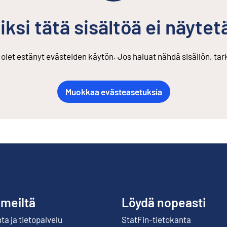
iksi tätä sisältöä ei näytet
s olet estänyt evästeiden käytön. Jos haluat nähdä sisällön, ta
Muokkaa evästeasetuksia
 meiltä
Löydä nopeasti
a ja tietopalvelu
StatFin-tietokanta
Ulkoinen linkki