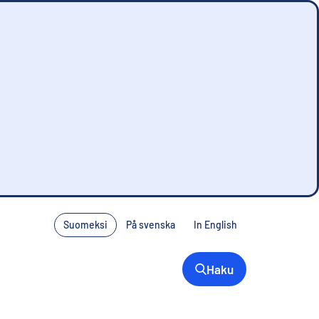
Suomeksi
På svenska
In English
Haku