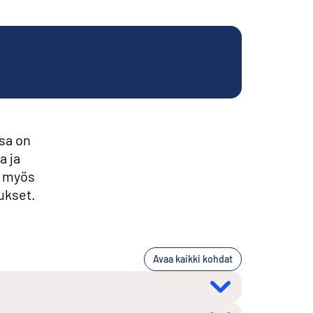
sa on
a ja
t myös
ukset.
Avaa kaikki kohdat