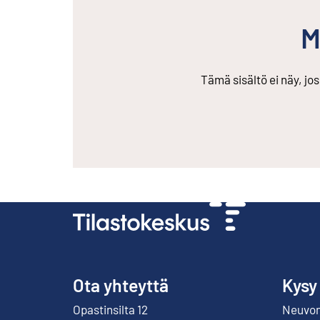
M
Tämä sisältö ei näy, jo
Ota yhteyttä
Kysy
Opastinsilta 12
Neuvont