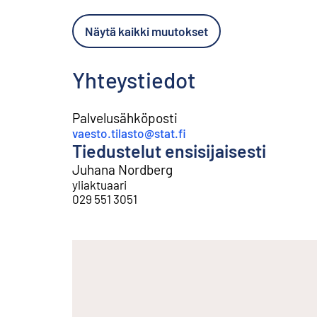
Näytä kaikki muutokset
Yhteystiedot
Palvelusähköposti
vaesto.tilasto@stat.fi
Tiedustelut ensisijaisesti
Juhana Nordberg
yliaktuaari
029 551 3051