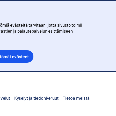
iä evästeitä tarvitaan, jotta sivusto toimii
castien ja palautepalvelun esittämiseen.
ttömät evästeet
lvelut
Kyselyt ja tiedonkeruut
Tietoa meistä