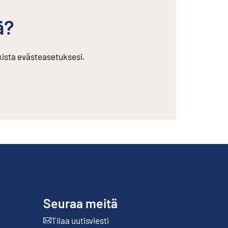
ä?
rkista evästeasetuksesi.
Seuraa meitä
Tilaa uutisviesti
Ulkoinen linkki