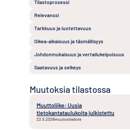
Tilastoprosessi
Relevanssi
Tarkkuus ja luotettavuus
Oikea-aikaisuus ja täsmällisyys
Johdonmukaisuus ja vertailukelpoisuus
Saatavuus ja selkeys
Muutoksia tilastossa
Muuttoliike: Uusia
tietokantataulukoita julkistettu
22.5.2026
muutostiedote