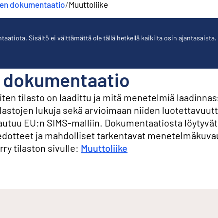
jen dokumentaatio
/
Muuttoliike
tiota. Sisältö ei välttämättä ole tällä hetkellä kaikilta osin ajantasaista.
on dokumentaatio
en tilasto on laadittu ja mitä menetelmiä laadinnas
ilastojen lukuja sekä arvioimaan niiden luotettavuutt
hjautuu EU:n SIMS-malliin. Dokumentaatiosta löytyvä
edotteet ja mahdolliset tarkentavat menetelmäkuva
rry tilaston sivulle:
Muuttoliike