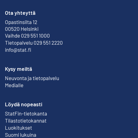
Ota yhteyttä
Opastinsilta 12
Ulkoinen linkki
00520 Helsinki
Vaihde 029 551 1000
Tietopalvelu 029 551 2220
info@stat.fi
Kysy meiltä
Neuvonta ja tietopalvelu
Medialle
Löydä nopeasti
StatFin-tietokanta
Ulkoinen linkki
Tilastotietokannat
Luokitukset
Suomi lukuina