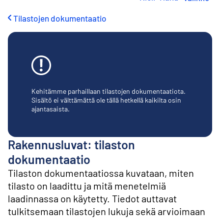
i
r
Tilastojen dokumentaatio
r
y
s
i
s
ä
l
t
Kehitämme parhaillaan tilastojen dokumentaatiota.
ö
Sisältö ei välttämättä ole tällä hetkellä kaikilta osin
ajantasaista.
ö
n
Rakennusluvat: tilaston
dokumentaatio
Tilaston dokumentaatiossa kuvataan, miten
tilasto on laadittu ja mitä menetelmiä
laadinnassa on käytetty. Tiedot auttavat
tulkitsemaan tilastojen lukuja sekä arvioimaan