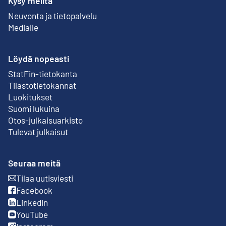
Kysy meiltä
Neuvonta ja tietopalvelu
Medialle
Löydä nopeasti
StatFin-tietokanta
Ulkoinen linkki
Tilastotietokannat
Luokitukset
Suomi lukuina
Otos-julkaisuarkisto
Ulkoinen linkki
Tulevat julkaisut
Seuraa meitä
Tilaa uutisviesti
Ulkoinen linkki
Facebook
Ulkoinen linkki
LinkedIn
Ulkoinen linkki
YouTube
Ulkoinen linkki