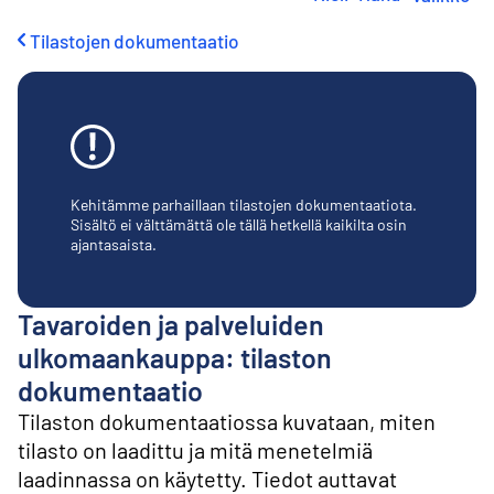
i
r
Tilastojen dokumentaatio
r
y
s
i
s
ä
l
t
Kehitämme parhaillaan tilastojen dokumentaatiota.
ö
Sisältö ei välttämättä ole tällä hetkellä kaikilta osin
ajantasaista.
ö
n
Tavaroiden ja palveluiden
ulkomaankauppa: tilaston
dokumentaatio
Tilaston dokumentaatiossa kuvataan, miten
tilasto on laadittu ja mitä menetelmiä
laadinnassa on käytetty. Tiedot auttavat