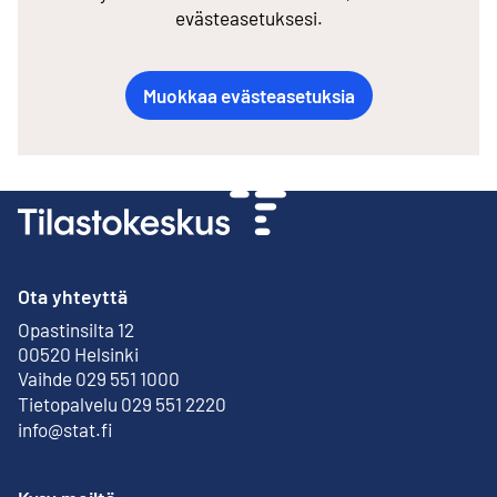
evästeasetuksesi.
Muokkaa evästeasetuksia
Ota yhteyttä
Opastinsilta 12
Ulkoinen linkki
00520 Helsinki
Vaihde 029 551 1000
Tietopalvelu 029 551 2220
info@stat.fi