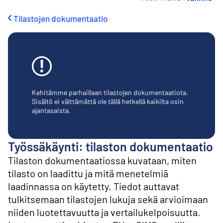
i
r
Tilastojen dokumentaatio
r
y
s
i
s
ä
l
t
Kehitämme parhaillaan tilastojen dokumentaatiota.
ö
Sisältö ei välttämättä ole tällä hetkellä kaikilta osin
ajantasaista.
ö
n
Työssäkäynti: tilaston dokumentaatio
Tilaston dokumentaatiossa kuvataan, miten
tilasto on laadittu ja mitä menetelmiä
laadinnassa on käytetty. Tiedot auttavat
tulkitsemaan tilastojen lukuja sekä arvioimaan
niiden luotettavuutta ja vertailukelpoisuutta.