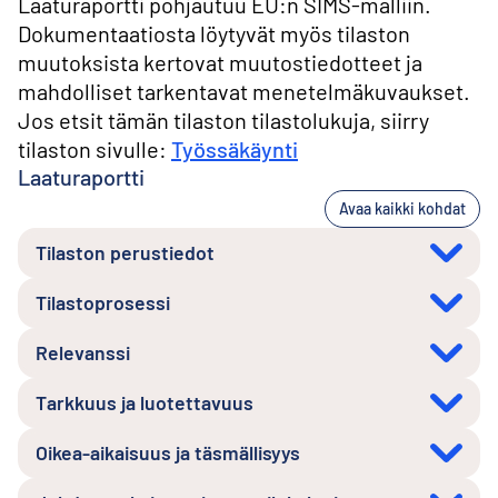
Laaturaportti pohjautuu EU:n SIMS-malliin.
Dokumentaatiosta löytyvät myös tilaston
muutoksista kertovat muutostiedotteet ja
mahdolliset tarkentavat menetelmäkuvaukset.
Jos etsit tämän tilaston tilastolukuja, siirry
tilaston sivulle:
Työssäkäynti
Laaturaportti
Avaa kaikki kohdat
Tilaston perustiedot
Tilastoprosessi
Relevanssi
Tarkkuus ja luotettavuus
Oikea-aikaisuus ja täsmällisyys