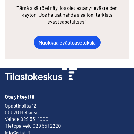
Tämä sisältö ei näy, jos olet estänyt evästeiden
käytön. Jos haluat nähdä sisällön, tarkista
evästeasetuksesi.
Muokkaa evästeasetuksia
Ota yhteyttä
Opastinsilta 12
Ulkoinen linkki
00520 Helsinki
Vaihde 029 551 1000
Tietopalvelu 029 551 2220
info@stat.fi