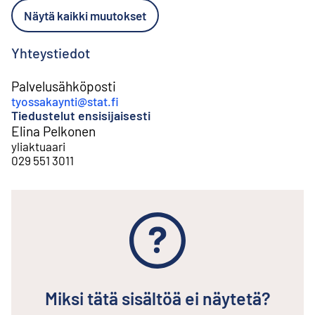
Näytä kaikki muutokset
Yhteystiedot
Palvelusähköposti
tyossakaynti@stat.fi
Tiedustelut ensisijaisesti
Elina Pelkonen
yliaktuaari
029 551 3011
Miksi tätä sisältöä ei näytetä?