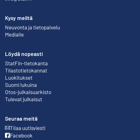
Kysy meiltä
Neuvonta ja tietopalvelu
Medialle
Löydä nopeasti
StatFin-tietokanta
Ulkoinen linkki
Tilastotietokannat
Luokitukset
Suomi lukuina
Otos-julkaisuarkisto
Ulkoinen linkki
Tulevat julkaisut
Seuraa meitä
Tilaa uutisviesti
Ulkoinen linkki
Facebook
Ulkoinen linkki