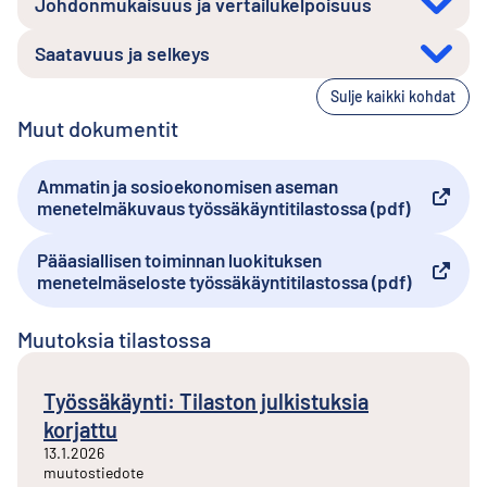
Johdonmukaisuus ja vertailukelpoisuus
Saatavuus ja selkeys
Sulje kaikki kohdat
Muut dokumentit
Ammatin ja sosioekonomisen aseman
Ulkoinen linkki
menetelmäkuvaus työssäkäyntitilastossa (pdf)
Pääasiallisen toiminnan luokituksen
Ulkoinen linkki
menetelmäseloste työssäkäyntitilastossa (pdf)
Muutoksia tilastossa
Työssäkäynti: Tilaston julkistuksia
korjattu
13.1.2026
muutostiedote