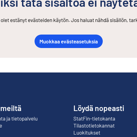
iksi tätä sisältöä ei näytet
s olet estänyt evästeiden käytön. Jos haluat nähdä sisällön, ta
Muokkaa evästeasetuksia
 meiltä
Löydä nopeasti
a ja tietopalvelu
StatFin-tietokanta
Ulkoinen linkki
e
Tilastotietokannat
Luokitukset