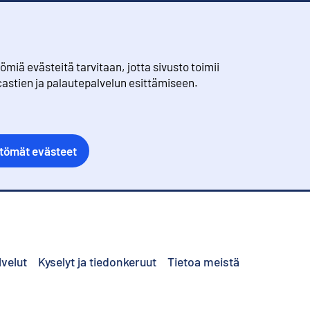
iä evästeitä tarvitaan, jotta sivusto toimii
castien ja palautepalvelun esittämiseen.
ttömät evästeet
lvelut
Kyselyt ja tiedonkeruut
Tietoa meistä