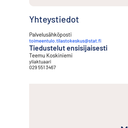
Yhteystiedot
Palvelusähköposti
toimeentulo.tilastokeskus@stat.fi
Tiedustelut ensisijaisesti
Teemu Koskiniemi
yliaktuaari
029 551 3467