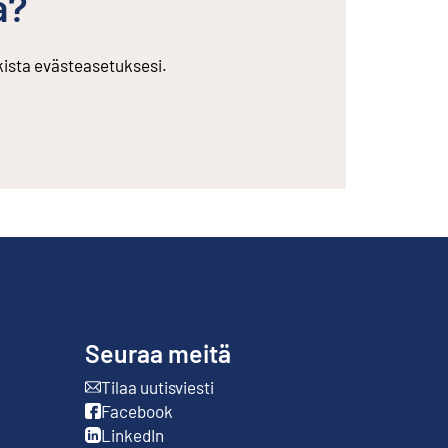
ä?
rkista evästeasetuksesi.
Seuraa meitä
Tilaa uutisviesti
Ulkoinen linkki
Facebook
Ulkoinen linkki
LinkedIn
Ulkoinen linkki