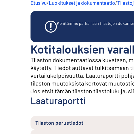
Etusivu
/
Luokitukset ja dokumentaatio
/
Tilasto
s
ä
l
t
Kehitämme parhaillaan tilastojen dokumentaa
ö
ö
n
Kotitalouksien varal
Tilaston dokumentaatiossa kuvataan, mit
käytetty. Tiedot auttavat tulkitsemaan t
vertailukelpoisuutta. Laaturaportti po
tilaston muutoksista kertovat muutosti
Jos etsit tämän tilaston tilastolukuja, sii
Laaturaportti
Tilaston perustiedot