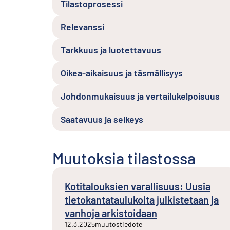
Tilastoprosessi
Relevanssi
Tarkkuus ja luotettavuus
Oikea-aikaisuus ja täsmällisyys
Johdonmukaisuus ja vertailukelpoisuus
Saatavuus ja selkeys
Muutoksia tilastossa
Kotitalouksien varallisuus: Uusia
tietokantataulukoita julkistetaan ja
vanhoja arkistoidaan
12.3.2025
muutostiedote