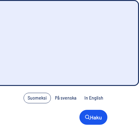
Suomeksi
På svenska
In English
Haku