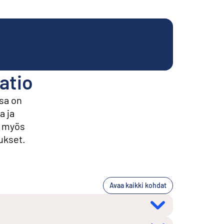
atio
sa on
a ja
t myös
ukset.
Avaa kaikki kohdat