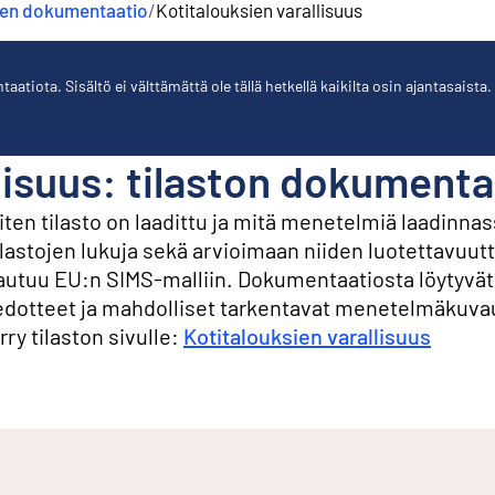
jen dokumentaatio
/
Kotitalouksien varallisuus
tiota. Sisältö ei välttämättä ole tällä hetkellä kaikilta osin ajantasaista.
lisuus: tilaston dokumenta
en tilasto on laadittu ja mitä menetelmiä laadinnas
ilastojen lukuja sekä arvioimaan niiden luotettavuutt
hjautuu EU:n SIMS-malliin. Dokumentaatiosta löytyvä
edotteet ja mahdolliset tarkentavat menetelmäkuva
rry tilaston sivulle:
Kotitalouksien varallisuus