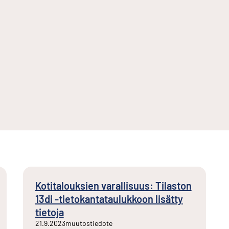
Kotitalouksien varallisuus: Tilaston
13di -tietokantataulukkoon lisätty
tietoja
21.9.2023
muutostiedote