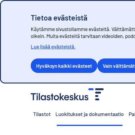
Tietoa evästeistä
Käytämme sivustollamme evästeitä. Välttämättöm
oikein. Muita evästeitä tarvitaan videoiden, pod
Lue lisää evästeistä.
Hyväksyn kaikki evästeet
Vain välttämä
S
i
i
r
Tilastot
Luokitukset ja dokumentaatio
Pa
r
y
s
i