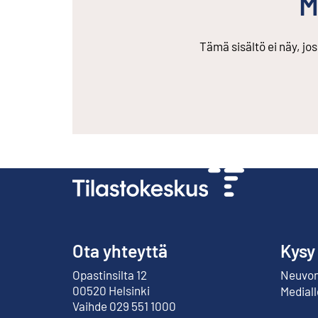
M
Tämä sisältö ei näy, jo
Ota yhteyttä
Kysy
Opastinsilta 12
Neuvont
Ulkoinen linkki
00520 Helsinki
Mediall
Vaihde 029 551 1000