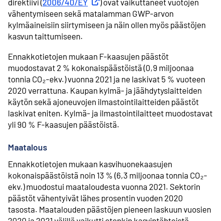
direktiivi (
2006/40/EY
Ulkoinen linkki
) ovat vaikuttaneet vuotojen
vähentymiseen sekä matalamman GWP-arvon
kylmäaineisiin siirtymiseen ja näin ollen myös päästöjen
kasvun taittumiseen.
Ennakkotietojen mukaan F-kaasujen päästöt
muodostavat 2 % kokonaispäästöistä (0,9 miljoonaa
tonnia CO₂-ekv.) vuonna 2021 ja ne laskivat 5 % vuoteen
2020 verrattuna. Kaupan kylmä- ja jäähdytyslaitteiden
käytön sekä ajoneuvojen ilmastointilaitteiden päästöt
laskivat eniten. Kylmä- ja ilmastointilaitteet muodostavat
yli 90 % F-kaasujen päästöistä.
Maatalous
Ennakkotietojen mukaan kasvihuonekaasujen
kokonaispäästöistä noin 13 % (6,3 miljoonaa tonnia CO₂-
ekv.) muodostui maataloudesta vuonna 2021. Sektorin
päästöt vähentyivät lähes prosentin vuoden 2020
tasosta. Maatalouden päästöjen pieneen laskuun vuosien
2020 ja 2021 välillä vaikutti etenkin kasvintähteistä