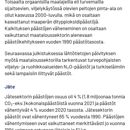
Toisaalta orgaanisilla maalajeilla eli turvemailla
sijaitsevien, viljelykäytössä olevien peltojen pinta-ala on
ollut kasvussa 2000-luvulla, mikä on osaltaan
kasvattanut maaperän dityppioksidipäästöjä.
Kalkituksen päästöjen väheneminen on osaltaan
vaikuttanut maataloussektorin alenevaan
päästökehitykseen vuoden 1990 päästötasosta.
Seuraavassa julkistuksessa lähtötietojen päivityksen
myötä maataloussektorilla tarkentuvat turvepohjaisten
viljelys- ja ruohikkoalueiden N₂O-päästöt ja turkiseläimiin
sekä lampaisiin liittyvät päästöt.
Jäte
Jätesektorin päästöjen osuus oli 4 % (1,8 miljoonaa tonnia
CO₂-ekv.) kokonaispäästöistä vuonna 2021 ja päästöt
vähentyivät 4 % vuoden 2020 tasosta. Jätesektorin
päästöt ovat vähentyneet 65 % vuodesta 1990. Päästöjen
vähentymiseen ovat vaikuttaneet merkittävästi jo vuonna
1994 voimaan astuneen jätelain ja EU:n