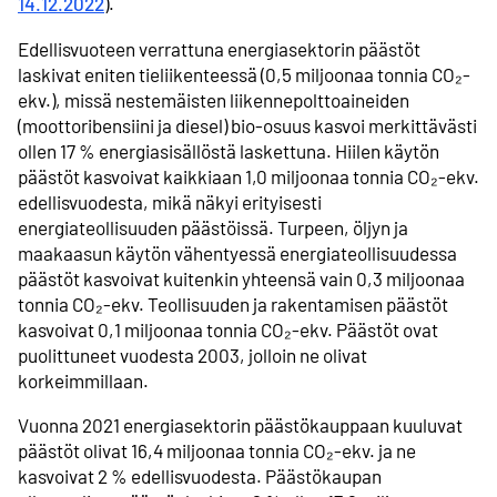
14.12.2022
).
Edellisvuoteen verrattuna energiasektorin päästöt
laskivat eniten tieliikenteessä (0,5 miljoonaa tonnia CO₂-
ekv.), missä nestemäisten liikennepolttoaineiden
(moottoribensiini ja diesel) bio-osuus kasvoi merkittävästi
ollen 17 % energiasisällöstä laskettuna. Hiilen käytön
päästöt kasvoivat kaikkiaan 1,0 miljoonaa tonnia CO₂-ekv.
edellisvuodesta, mikä näkyi erityisesti
energiateollisuuden päästöissä. Turpeen, öljyn ja
maakaasun käytön vähentyessä energiateollisuudessa
päästöt kasvoivat kuitenkin yhteensä vain 0,3 miljoonaa
tonnia CO₂-ekv. Teollisuuden ja rakentamisen päästöt
kasvoivat 0,1 miljoonaa tonnia CO₂-ekv. Päästöt ovat
puolittuneet vuodesta 2003, jolloin ne olivat
korkeimmillaan.
Vuonna 2021 energiasektorin päästökauppaan kuuluvat
päästöt olivat 16,4 miljoonaa tonnia CO₂-ekv. ja ne
kasvoivat 2 % edellisvuodesta. Päästökaupan