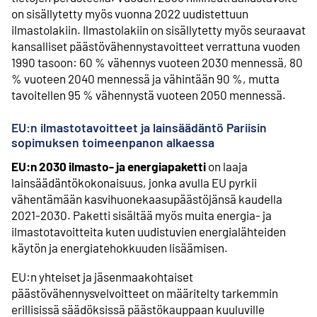
on sisällytetty myös vuonna 2022 uudistettuun
ilmastolakiin. Ilmastolakiin on sisällytetty myös seuraavat
kansalliset päästövähennystavoitteet verrattuna vuoden
1990 tasoon: 60 % vähennys vuoteen 2030 mennessä, 80
% vuoteen 2040 mennessä ja vähintään 90 %, mutta
tavoitellen 95 % vähennystä vuoteen 2050 mennessä.
EU:n ilmastotavoitteet ja lainsäädäntö Pariisin
sopimuksen toimeenpanon alkaessa
EU:n 2030 ilmasto- ja energiapaketti
on laaja
lainsäädäntökokonaisuus, jonka avulla EU pyrkii
vähentämään kasvihuonekaasupäästöjänsä kaudella
2021-2030. Paketti sisältää myös muita energia- ja
ilmastotavoitteita kuten uudistuvien energialähteiden
käytön ja energiatehokkuuden lisäämisen.
EU:n yhteiset ja jäsenmaakohtaiset
päästövähennysvelvoitteet on määritelty tarkemmin
erillisissä säädöksissä päästökauppaan kuuluville