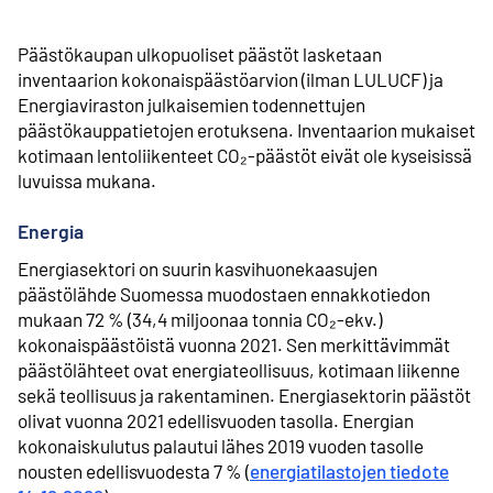
Päästökaupan ulkopuoliset päästöt lasketaan
inventaarion kokonaispäästöarvion (ilman LULUCF) ja
Energiaviraston julkaisemien todennettujen
päästökauppatietojen erotuksena. Inventaarion mukaiset
kotimaan lentoliikenteet CO₂-päästöt eivät ole kyseisissä
luvuissa mukana.
Energia
Energiasektori on suurin kasvihuonekaasujen
päästölähde Suomessa muodostaen ennakkotiedon
mukaan 72 % (34,4 miljoonaa tonnia CO₂-ekv.)
kokonaispäästöistä vuonna 2021. Sen merkittävimmät
päästölähteet ovat energiateollisuus, kotimaan liikenne
sekä teollisuus ja rakentaminen. Energiasektorin päästöt
olivat vuonna 2021 edellisvuoden tasolla. Energian
kokonaiskulutus palautui lähes 2019 vuoden tasolle
nousten edellisvuodesta 7 % (
energiatilastojen tiedote