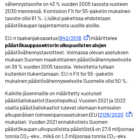
vähennystavoite on 43 % vuoden 2005 tasosta vuoteen
2030 mennessä. Komission Fit for 55-paketin mukainen
tavoite olisi 61 %. Lisäksi paketissa ehdotetaan
päästökaupan laajentamista uusille aloille.
EU:n taakanjakoasetus (
842/2018
Ulkoinen linkki
) määrittelee
päästökauppasektorin ulkopuolisten alojen
päästövähennystavoitteet. Voimassa olevan asetuksen
mukaan Suomen maakohtainen päästövähennysvelvoite
on 39 % vuoden 2005 tasosta. Velvoitetta tullaan
kuitenkin tiukentamaan. EU:n Fit for 55 -paketin
mukainen päästövähennysvelvoite Suomelle olisi 50 %.
Kaikille jäsenmaille on määritetty vuotuiset
päästöallokaatiot (tavoitepolku). Vuosien 2021 ja 2022
osalta päästöallokaatiot tulevat olemaan komission
alkuperäisen toimeenpanoasetuksen (EU (
2126/2020
Ulkoine
)
mukaiset. Vuoden 2021 ennakkotieto Suomen
päästökaupan ulkopuolisista päästöistä on 27,6 miljoonaa
tonnia CO₂-ekv., mikä on 1,3 miljoonaa tonnia CO₂-ekv.