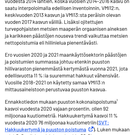
vuodesta 2014 lähtien, koska vuosien 2014–2016 kasvu on
saatu interpoloimalla edellisen inventoinnin, VMI12:n,
keskivuoden 2013 kasvun ja VMI13:sta peräisin olevan
vuoden 2017 kasvun välillä. Lisäksi ojitettujen
turvepohjaisten metsien maaperän orgaanisen aineksen
ja karikkeen päästöjen nouseva trendi vaikuttaa metsien
nettopoistumia eli hiilinielua pienentävästi.
Ero vuosien 2020 ja 2021 maankäyttösektorin päästöjen
ja poistumien summassa johtuu etenkin puuston
hiilivaraston pienemmästä kertymästä vuonna 2021, jota
edellisvuotta 11 %:ia suuremmat hakkuut vähensivät.
Vuosille 2018–2021 on käytetty samaa VMI13:n
mittausaineistoon perustuvaa puuston kasvua.
Ennakkotiedon mukaan puuston kokonaispoistuma¹
kasvoi vuodesta 2020 vajaan prosentin, ollen 92
miljoonaa kuutiometriä. Hakkuukertymä kasvoi 11 %
vuodesta 2020 76 miljoonaa kuutiometriin (
SVT:
Hakkuukertymä ja puuston poistuma
Ulkoinen linkki
). Luken mukaan