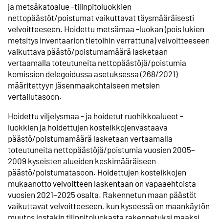
ja metsäkatoalue -tilinpitoluokkien
nettopäästöt/poistumat vaikuttavat täysmääräisesti
velvoitteeseen. Hoidettu metsämaa -luokan (pois lukien
metsitys inventaarion tietoihin verrattuna) velvoitteeseen
vaikuttava päästö/poistumamäärä lasketaan
vertaamalla toteutuneita nettopäästöjä/poistumia
komission delegoidussa asetuksessa (268/2021)
määritettyyn jäsenmaakohtaiseen metsien
vertailutasoon.
Hoidettu viljelysmaa - ja hoidetut ruohikkoalueet -
luokkien ja hoidettujen kosteikkojenvastaava
päästö/poistumamäärä lasketaan vertaamalla
toteutuneita nettopäästöjä/poistumia vuosien 2005–
2009 kyseisten alueiden keskimääräiseen
päästö/poistumatasoon. Hoidettujen kosteikkojen
mukaanotto velvoitteen laskentaan on vapaaehtoista
vuosien 2021–2025 osalta. Rakennetun maan päästöt
vaikuttavat velvoitteeseen, kun kyseessä on maankäytön
muutos jostakin tilinpitoluokasta rakennetuksi maaksi.