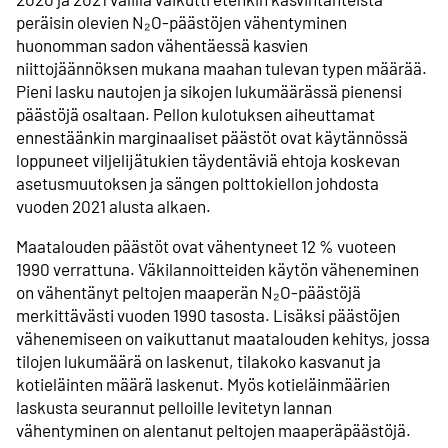
peräisin olevien N₂O-päästöjen vähentyminen
huonomman sadon vähentäessä kasvien
niittojäännöksen mukana maahan tulevan typen määrää.
Pieni lasku nautojen ja sikojen lukumäärässä pienensi
päästöjä osaltaan. Pellon kulotuksen aiheuttamat
ennestäänkin marginaaliset päästöt ovat käytännössä
loppuneet viljelijätukien täydentäviä ehtoja koskevan
asetusmuutoksen ja sängen polttokiellon johdosta
vuoden 2021 alusta alkaen.
Maatalouden päästöt ovat vähentyneet 12 % vuoteen
1990 verrattuna. Väkilannoitteiden käytön väheneminen
on vähentänyt peltojen maaperän N₂O-päästöjä
merkittävästi vuoden 1990 tasosta. Lisäksi päästöjen
vähenemiseen on vaikuttanut maatalouden kehitys, jossa
tilojen lukumäärä on laskenut, tilakoko kasvanut ja
kotieläinten määrä laskenut. Myös kotieläinmäärien
laskusta seurannut pelloille levitetyn lannan
vähentyminen on alentanut peltojen maaperäpäästöjä.