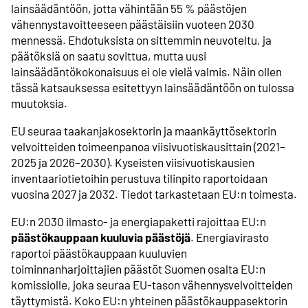
lainsäädäntöön, jotta vähintään 55 % päästöjen
vähennystavoitteeseen päästäisiin vuoteen 2030
mennessä. Ehdotuksista on sittemmin neuvoteltu, ja
päätöksiä on saatu sovittua, mutta uusi
lainsäädäntökokonaisuus ei ole vielä valmis. Näin ollen
tässä katsauksessa esitettyyn lainsäädäntöön on tulossa
muutoksia.
EU seuraa taakanjakosektorin ja maankäyttösektorin
velvoitteiden toimeenpanoa viisivuotiskausittain (2021–
2025 ja 2026–2030). Kyseisten viisivuotiskausien
inventaariotietoihin perustuva tilinpito raportoidaan
vuosina 2027 ja 2032. Tiedot tarkastetaan EU:n toimesta.
EU:n 2030 ilmasto- ja energiapaketti rajoittaa EU:n
päästökauppaan kuuluvia päästöjä
. Energiavirasto
raportoi päästökauppaan kuuluvien
toiminnanharjoittajien päästöt Suomen osalta EU:n
komissiolle, joka seuraa EU-tason vähennysvelvoitteiden
täyttymistä. Koko EU:n yhteinen päästökauppasektorin