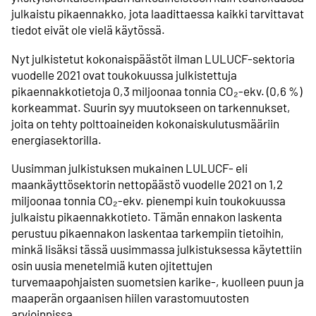
julkaistu pikaennakko, jota laadittaessa kaikki tarvittavat
tiedot eivät ole vielä käytössä.
Nyt julkistetut kokonaispäästöt ilman LULUCF-sektoria
vuodelle 2021 ovat toukokuussa julkistettuja
pikaennakkotietoja 0,3 miljoonaa tonnia CO₂-ekv. (0,6 %)
korkeammat. Suurin syy muutokseen on tarkennukset,
joita on tehty polttoaineiden kokonaiskulutusmääriin
energiasektorilla.
Uusimman julkistuksen mukainen LULUCF- eli
maankäyttösektorin nettopäästö vuodelle 2021 on 1,2
miljoonaa tonnia CO₂-ekv. pienempi kuin toukokuussa
julkaistu pikaennakkotieto. Tämän ennakon laskenta
perustuu pikaennakon laskentaa tarkempiin tietoihin,
minkä lisäksi tässä uusimmassa julkistuksessa käytettiin
osin uusia menetelmiä kuten ojitettujen
turvemaapohjaisten suometsien karike-, kuolleen puun ja
maaperän orgaanisen hiilen varastomuutosten
arvioinnissa.