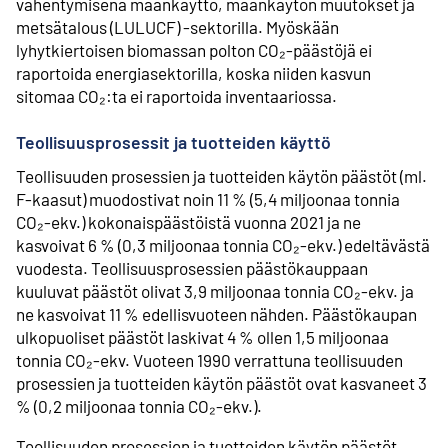
vähentymisenä maankäyttö, maankäytön muutokset ja
metsätalous (LULUCF) -sektorilla. Myöskään
lyhytkiertoisen biomassan polton CO₂-päästöjä ei
raportoida energiasektorilla, koska niiden kasvun
sitomaa CO₂:ta ei raportoida inventaariossa.
Teollisuusprosessit ja tuotteiden käyttö
Teollisuuden prosessien ja tuotteiden käytön päästöt (ml.
F-kaasut) muodostivat noin 11 % (5,4 miljoonaa tonnia
CO₂-ekv.) kokonaispäästöistä vuonna 2021 ja ne
kasvoivat 6 % (0,3 miljoonaa tonnia CO₂-ekv.) edeltävästä
vuodesta. Teollisuusprosessien päästökauppaan
kuuluvat päästöt olivat 3,9 miljoonaa tonnia CO₂-ekv. ja
ne kasvoivat 11 % edellisvuoteen nähden. Päästökaupan
ulkopuoliset päästöt laskivat 4 % ollen 1,5 miljoonaa
tonnia CO₂-ekv. Vuoteen 1990 verrattuna teollisuuden
prosessien ja tuotteiden käytön päästöt ovat kasvaneet 3
% (0,2 miljoonaa tonnia CO₂-ekv.).
Teollisuuden prosessien ja tuotteiden käytön päästöt