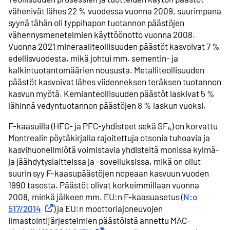
vähenivät lähes 22 % vuodessa vuonna 2009, suurimpana
syynä tähän oli typpihapon tuotannon päästöjen
vähennysmenetelmien käyttöönotto vuonna 2008.
Vuonna 2021 mineraaliteollisuuden päästöt kasvoivat 7 %
edellisvuodesta, mikä johtui mm. sementin- ja
kalkintuotantomäärien noususta. Metalliteollisuuden
päästöt kasvoivat lähes viidenneksen teräksen tuotannon
kasvun myötä. Kemianteollisuuden päästöt laskivat 5 %
lähinnä vedyntuotannon päästöjen 8 % laskun vuoksi.
F-kaasuilla (HFC- ja PFC-yhdisteet sekä SF₆) on korvattu
Montrealin pöytäkirjalla rajoitettuja otsonia tuhoavia ja
kasvihuoneilmiötä voimistavia yhdisteitä monissa kylmä-
ja jäähdytyslaitteissa ja -sovelluksissa, mikä on ollut
suurin syy F-kaasupäästöjen nopeaan kasvuun vuoden
1990 tasosta. Päästöt olivat korkeimmillaan vuonna
2008, minkä jälkeen mm. EU:n F-kaasuasetus (
N:o
517/2014
Ulkoinen linkki
) ja EU:n moottoriajoneuvojen
ilmastointijärjestelmien päästöistä annettu MAC-