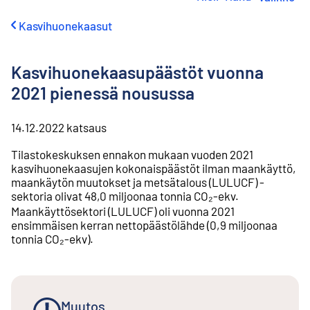
i
r
Kasvihuonekaasut
r
y
s
Kasvihuonekaasupäästöt vuonna
i
s
2021 pienessä nousussa
ä
l
t
14.12.2022
katsaus
ö
Tilastokeskuksen ennakon mukaan vuoden 2021
ö
kasvihuonekaasujen kokonaispäästöt ilman maankäyttö,
n
maankäytön muutokset ja metsätalous (LULUCF) -
sektoria olivat 48,0 miljoonaa tonnia CO₂-ekv.
Maankäyttösektori (LULUCF) oli vuonna 2021
ensimmäisen kerran nettopäästölähde (0,9 miljoonaa
tonnia CO₂-ekv).
Muutos