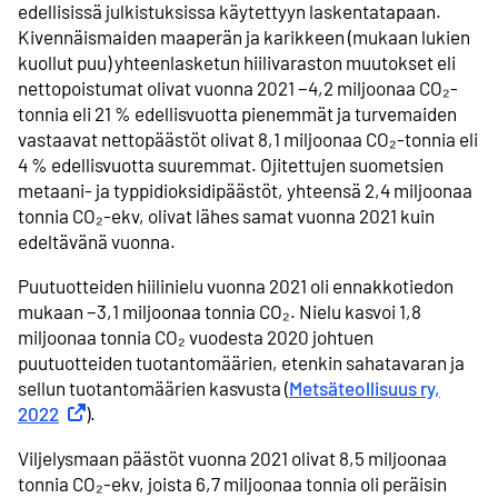
edellisissä julkistuksissa käytettyyn laskentatapaan.
Kivennäismaiden maaperän ja karikkeen (mukaan lukien
kuollut puu) yhteenlasketun hiilivaraston muutokset eli
nettopoistumat olivat vuonna 2021 −4,2 miljoonaa CO₂-
tonnia eli 21 % edellisvuotta pienemmät ja turvemaiden
vastaavat nettopäästöt olivat 8,1 miljoonaa CO₂-tonnia eli
4 % edellisvuotta suuremmat. Ojitettujen suometsien
metaani- ja typpidioksidipäästöt, yhteensä 2,4 miljoonaa
tonnia CO₂-ekv, olivat lähes samat vuonna 2021 kuin
edeltävänä vuonna.
Puutuotteiden hiilinielu vuonna 2021 oli ennakkotiedon
mukaan −3,1 miljoonaa tonnia CO₂. Nielu kasvoi 1,8
miljoonaa tonnia CO₂ vuodesta 2020 johtuen
puutuotteiden tuotantomäärien, etenkin sahatavaran ja
sellun tuotantomäärien kasvusta (
Metsäteollisuus ry,
2022
Ulkoinen linkki
).
Viljelysmaan päästöt vuonna 2021 olivat 8,5 miljoonaa
tonnia CO₂-ekv, joista 6,7 miljoonaa tonnia oli peräisin