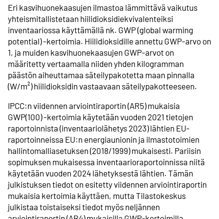
Eri kasvihuonekaasujen ilmastoa lämmittävä vaikutus
yhteismitallistetaan hiilidioksidiekvivalenteiksi
inventaariossa käyttämällä nk. GWP (global warming
potential) -kertoimia. Hiilidioksidille annettu GWP-arvo on
1, ja muiden kasvihuonekaasujen GWP-arvot on
määritetty vertaamalla niiden yhden kilogramman
päästön aiheuttamaa säteilypakotetta maan pinnalla
(W/m²) hiilidioksidin vastaavaan säteilypakotteeseen.
IPCC:n viidennen arviointiraportin (AR5) mukaisia
GWP(100) -kertoimia käytetään vuoden 2021 tietojen
raportoinnista (inventaariolähetys 2023) lähtien EU-
raportoinneissa EU:n energiaunionin ja ilmastotoimien
hallintomalliasetuksen (2018/1999) mukaisesti. Pariisin
sopimuksen mukaisessa inventaarioraportoinnissa niitä
käytetään vuoden 2024 lähetyksestä lähtien. Tämän
julkistuksen tiedot on esitetty viidennen arviointiraportin
mukaisia kertoimia käyttäen, mutta Tilastokeskus
julkistaa toistaiseksi tiedot myös neljännen
arviointiraportin (AR4) mukaisilla GWP-kertoimilla