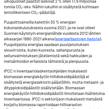
ulkopuoliset päästöt laskivat 2 % ollen 17,9 miljoonaa
tonnia CO₂-ekv. Näihin lukuihin ei sisällytetä kotimaan
lentoliikenteen CO₂-päästöjä.
Puupolttoaineilla katettiin 30 % energian
kokonaiskulutuksesta vuonna 2021, ja ne ovat olleet
Suomen käytetyin energianlähde vuodesta 2012 lähtien
aikasarjan 1990-2021 aikana (
energiatilastojen tiedote
).
Puupohjaista energiaa saadaan puunjalostuksen
sivuvirroista, kuten kuoresta, sahanpurusta ja
sellunvalmistuksen jäteliemistä sekä hakkuiden ja
metsänhoidon erilaisista tähteistä ja pienpuusta.
IPCC:n inventaariolaskentaohjeiden mukaisesti
biomassan energiakäytön hiilidioksidipäästöjä ei
sisällytetä energiasektorin päästöihin, mutta metaani- ja
dityppioksidipäästöt sisällytetään. Biomassan
energiakäytön hiilidioksidipäästöt ilmoitetaan lisätietoina
inventaariossa. IPCC:n sektorijaon mukaisesti metsästä
korjattu biomassa raportoidaan hiilivaraston