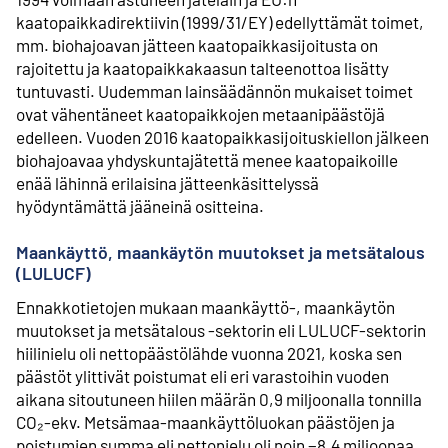
kaatopaikkadirektiivin (1999/31/EY) edellyttämät toimet,
mm. biohajoavan jätteen kaatopaikkasijoitusta on
rajoitettu ja kaatopaikkakaasun talteenottoa lisätty
tuntuvasti. Uudemman lainsäädännön mukaiset toimet
ovat vähentäneet kaatopaikkojen metaanipäästöjä
edelleen. Vuoden 2016 kaatopaikkasijoituskiellon jälkeen
biohajoavaa yhdyskuntajätettä menee kaatopaikoille
enää lähinnä erilaisina jätteenkäsittelyssä
hyödyntämättä jääneinä ositteina.
Maankäyttö, maankäytön muutokset ja metsätalous
(LULUCF)
Ennakkotietojen mukaan maankäyttö-, maankäytön
muutokset ja metsätalous -sektorin eli LULUCF-sektorin
hiilinielu oli nettopäästölähde vuonna 2021, koska sen
päästöt ylittivät poistumat eli eri varastoihin vuoden
aikana sitoutuneen hiilen määrän 0,9 miljoonalla tonnilla
CO₂-ekv. Metsämaa-maankäyttöluokan päästöjen ja
poistumien summa eli nettonielu oli noin −8,4 miljoonaa