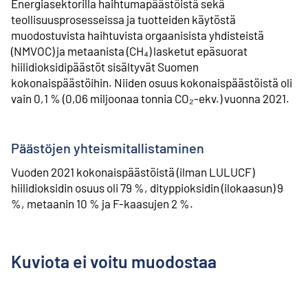
Energiasektorilla haihtumapäästöistä sekä
teollisuusprosesseissa ja tuotteiden käytöstä
muodostuvista haihtuvista orgaanisista yhdisteistä
(NMVOC) ja metaanista (CH₄) lasketut epäsuorat
hiilidioksidipäästöt sisältyvät Suomen
kokonaispäästöihin. Niiden osuus kokonaispäästöistä oli
vain 0,1 % (0,06 miljoonaa tonnia CO₂-ekv.) vuonna 2021.
Päästöjen yhteismitallistaminen
Vuoden 2021 kokonaispäästöistä (ilman LULUCF)
hiilidioksidin osuus oli 79 %, dityppioksidin (ilokaasun) 9
%, metaanin 10 % ja F-kaasujen 2 %.
Kuviota ei voitu muodostaa