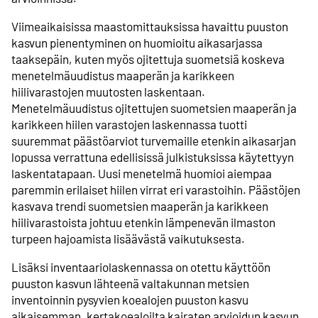
Viimeaikaisissa maastomittauksissa havaittu puuston
kasvun pienentyminen on huomioitu aikasarjassa
taaksepäin, kuten myös ojitettuja suometsiä koskeva
menetelmäuudistus maaperän ja karikkeen
hiilivarastojen muutosten laskentaan.
Menetelmäuudistus ojitettujen suometsien maaperän ja
karikkeen hiilen varastojen laskennassa tuotti
suuremmat päästöarviot turvemaille etenkin aikasarjan
lopussa verrattuna edellisissä julkistuksissa käytettyyn
laskentatapaan. Uusi menetelmä huomioi aiempaa
paremmin erilaiset hiilen virrat eri varastoihin. Päästöjen
kasvava trendi suometsien maaperän ja karikkeen
hiilivarastoista johtuu etenkin lämpenevän ilmaston
turpeen hajoamista lisäävästä vaikutuksesta.
Lisäksi inventaariolaskennassa on otettu käyttöön
puuston kasvun lähteenä valtakunnan metsien
inventoinnin pysyvien koealojen puuston kasvu
aikaisemman, kertakoealoilta kairaten arvioidun kasvun