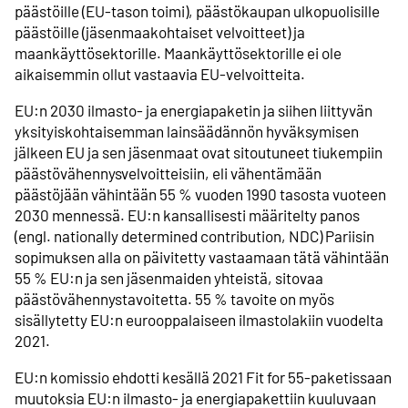
päästöille (EU-tason toimi), päästökaupan ulkopuolisille
päästöille (jäsenmaakohtaiset velvoitteet) ja
maankäyttösektorille. Maankäyttösektorille ei ole
aikaisemmin ollut vastaavia EU-velvoitteita.
EU:n 2030 ilmasto- ja energiapaketin ja siihen liittyvän
yksityiskohtaisemman lainsäädännön hyväksymisen
jälkeen EU ja sen jäsenmaat ovat sitoutuneet tiukempiin
päästövähennysvelvoitteisiin, eli vähentämään
päästöjään vähintään 55 % vuoden 1990 tasosta vuoteen
2030 mennessä. EU:n kansallisesti määritelty panos
(engl. nationally determined contribution, NDC) Pariisin
sopimuksen alla on päivitetty vastaamaan tätä vähintään
55 % EU:n ja sen jäsenmaiden yhteistä, sitovaa
päästövähennystavoitetta. 55 % tavoite on myös
sisällytetty EU:n eurooppalaiseen ilmastolakiin vuodelta
2021.
EU:n komissio ehdotti kesällä 2021 Fit for 55-paketissaan
muutoksia EU:n ilmasto- ja energiapakettiin kuuluvaan