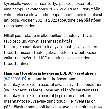
kyseiselle vuodelle määritettyä päästöallokaatiota
alhaisempi. Tavoitepolku 2023-2030 tulee kiristymään
valmistelussa olevan toimeenpanoasetuksen mukaisesti
jatkossa, vuosien 2021 ja 2022 toteutuneiden päästöjen
tason huomioiden.
Mikäli päästökaupan ulkopuoliset päästöt ylittävät
tavoitepolun, voivat jäsenmaat käyttää
taakanjakoasetukseen sisältyviä joustoja velvoitteen
toteuttamiseen. Taakanjakoasetuksen toteutukseen
vaikuttaa myös LULUCF-asetuksen velvoitteiden
toteuttaminen.
Maankäyttösektoria koskevan LULUCF-asetuksen
(
841/2018
Ulkoinen linkki
) mukaan kunkin jäsenmaan
maankäyttösektorin päästöt eivät saa ylittää poistumia
(nk. ”no debit” sääntö). Kyseisen säännön seurannassa
maankäyttösektorin päästöt ja poistumat jaetaan
maankäyttöä kuvaaville tilinpitoluokille inventaarion
päästölaskennasta poikkeavalla tavalla. Metsitetty maa