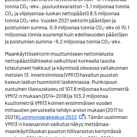
tonnia CO₂-ekv., puutuotevaraston −3,1 miljoonaa tonnia
CO₂ ja viljelysmaa-luokan nettopäästö 8,5 miljoonaa
tonnia CO₂-ekv. Vuoden 2021 sektorin päästöjen ja
poistumien summa, 0,9 miljoonaa tonnia CO₂-ekv oli 10,1
miljoonaa tonnia suurempi kuin edellisvuoden päästöjen
ja poistumien summa −9,2 miljoonaa tonnia CO₂-ekv.
Maankäyttösektorin muuttumiseen nettonielusta
nettopäästölähteeksi vaikuttivat korkealla tasolla
toteutuneet hakkuut ja käynnissä olevassa valtakunnan
metsien 13. inventoinnissa (VMI13) havaitun puuston
kasvun laskun huomiointi laskennassa. Runkopuun
vuotuinen tilavuuskasvu oli 107,8 miljoonaa kuutiometriä
VMI12:n mukaan (2014–2018) ja 103,2 miljoonaa
kuutiometriä VMI13 kolmen ensimmäisen vuoden
mittausten perusteella tehdyn arvion mukaan (2017 to
2021) (
Luonnonvarakeskus 2022
Ulkoinen linkki
). Tämän uusimman
VMI13:n kasvuarvion vaikutus näkyy metsämaa-
maankäyttöluokan puuston hiilivaraston kertymässä