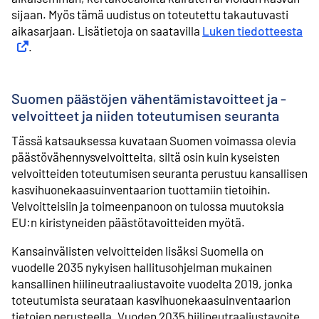
sijaan. Myös tämä uudistus on toteutettu takautuvasti
aikasarjaan. Lisätietoja on saatavilla
Luken tiedotteesta
Ulk
.
Suomen päästöjen vähentämistavoitteet ja -
velvoitteet ja niiden toteutumisen seuranta
Tässä katsauksessa kuvataan Suomen voimassa olevia
päästövähennysvelvoitteita, siltä osin kuin kyseisten
velvoitteiden toteutumisen seuranta perustuu kansallisen
kasvihuonekaasuinventaarion tuottamiin tietoihin.
Velvoitteisiin ja toimeenpanoon on tulossa muutoksia
EU:n kiristyneiden päästötavoitteiden myötä.
Kansainvälisten velvoitteiden lisäksi Suomella on
vuodelle 2035 nykyisen hallitusohjelman mukainen
kansallinen hiilineutraaliustavoite vuodelta 2019, jonka
toteutumista seurataan kasvihuonekaasuinventaarion
tietojen perusteella. Vuoden 2035 hiilineutraaliustavoite