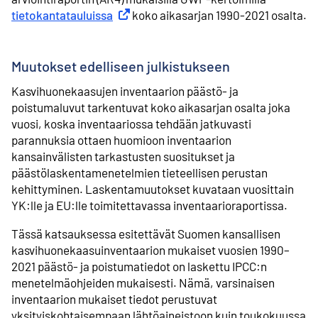
tietokantatauluissa
Ulkoinen linkki
koko aikasarjan 1990-2021 osalta.
Muutokset edelliseen julkistukseen
Kasvihuonekaasujen inventaarion päästö- ja
poistumaluvut tarkentuvat koko aikasarjan osalta joka
vuosi, koska inventaariossa tehdään jatkuvasti
parannuksia ottaen huomioon inventaarion
kansainvälisten tarkastusten suositukset ja
päästölaskentamenetelmien tieteellisen perustan
kehittyminen. Laskentamuutokset kuvataan vuosittain
YK:lle ja EU:lle toimitettavassa inventaarioraportissa.
Tässä katsauksessa esitettävät Suomen kansallisen
kasvihuonekaasuinventaarion mukaiset vuosien 1990–
2021 päästö- ja poistumatiedot on laskettu IPCC:n
menetelmäohjeiden mukaisesti. Nämä, varsinaisen
inventaarion mukaiset tiedot perustuvat
yksityiskohtaisempaan lähtöaineistoon kuin toukokuussa