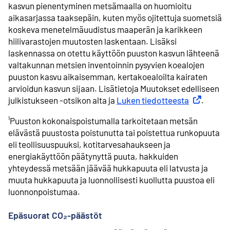
kasvun pienentyminen metsämaalla on huomioitu
aikasarjassa taaksepäin, kuten myös ojitettuja suometsiä
koskeva menetelmäuudistus maaperän ja karikkeen
hiilivarastojen muutosten laskentaan. Lisäksi
laskennassa on otettu käyttöön puuston kasvun lähteenä
valtakunnan metsien inventoinnin pysyvien koealojen
puuston kasvu aikaisemman, kertakoealoilta kairaten
arvioidun kasvun sijaan. Lisätietoja Muutokset edelliseen
julkistukseen -otsikon alta ja
Luken tiedotteesta
Ulkoinen li
.
¹Puuston kokonaispoistumalla tarkoitetaan metsän
elävästä puustosta poistunutta tai poistettua runkopuuta
eli teollisuuspuuksi, kotitarvesahaukseen ja
energiakäyttöön päätynyttä puuta, hakkuiden
yhteydessä metsään jäävää hukkapuuta eli latvusta ja
muuta hukkapuuta ja luonnollisesti kuollutta puustoa eli
luonnonpoistumaa.
Epäsuorat CO₂-päästöt