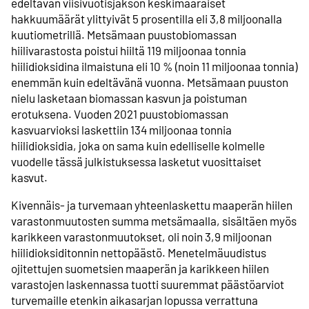
edeltävän viisivuotisjakson keskimääräiset
hakkuumäärät ylittyivät 5 prosentilla eli 3,8 miljoonalla
kuutiometrillä. Metsämaan puustobiomassan
hiilivarastosta poistui hiiltä 119 miljoonaa tonnia
hiilidioksidina ilmaistuna eli 10 % (noin 11 miljoonaa tonnia)
enemmän kuin edeltävänä vuonna. Metsämaan puuston
nielu lasketaan biomassan kasvun ja poistuman
erotuksena. Vuoden 2021 puustobiomassan
kasvuarvioksi laskettiin 134 miljoonaa tonnia
hiilidioksidia, joka on sama kuin edelliselle kolmelle
vuodelle tässä julkistuksessa lasketut vuosittaiset
kasvut.
Kivennäis- ja turvemaan yhteenlaskettu maaperän hiilen
varastonmuutosten summa metsämaalla, sisältäen myös
karikkeen varastonmuutokset, oli noin 3,9 miljoonan
hiilidioksiditonnin nettopäästö. Menetelmäuudistus
ojitettujen suometsien maaperän ja karikkeen hiilen
varastojen laskennassa tuotti suuremmat päästöarviot
turvemaille etenkin aikasarjan lopussa verrattuna