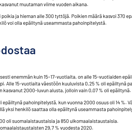
n kasvanut muutaman viime vuoden aikana.
li poikia ja hieman alle 300 tyttöjä. Poikien määrä kasvoi 370 epä
nkilö voi olla epäiltynä useammasta pahoinpitelystä.
odostaa
isesti enemmän kuin 15–17-vuotiaita, on alle 15-vuotiaiden epäi
. Alle 15-vuotiaita väestöön kuuluvista 0,25 % oli epäiltynä p
 kasvanut 2000-luvun alusta, jolloin vain 0,07 % oli epäiltynä.
li epäiltynä pahoinpitelystä, kun vuonna 2000 osuus oli 14 %. 
lä yksi henkilö saattaa olla epäiltynä useammasta pahoinpitel
 900 oli suomalaistaustaisia ja 850 ulkomaalaistaustaisia.
lkomaalaistaustaisten 29,7 % vuodesta 2020.