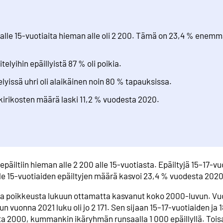
jä alle 15-vuotiaita hieman alle oli 2 200. Tämä on 23,4 % enem
telyihin epäillyistä 87 % oli poikia.
lyissä uhri oli alaikäinen noin 80 % tapauksissa.
akirikosten määrä laski 11,2 % vuodesta 2020.
päiltiin hieman alle 2 200 alle 15-vuotiasta. Epäiltyjä 15–17-vuo
lle 15-vuotiaiden epäiltyjen määrä kasvoi 23,4 % vuodesta 2020
maa poikkeusta lukuun ottamatta kasvanut koko 2000-luvun. V
kun vuonna 2021 luku oli jo 2 171. Sen sijaan 15–17-vuotiaiden ja 
a 2000, kummankin ikäryhmän runsaalla 1 000 epäillyllä. Toisa