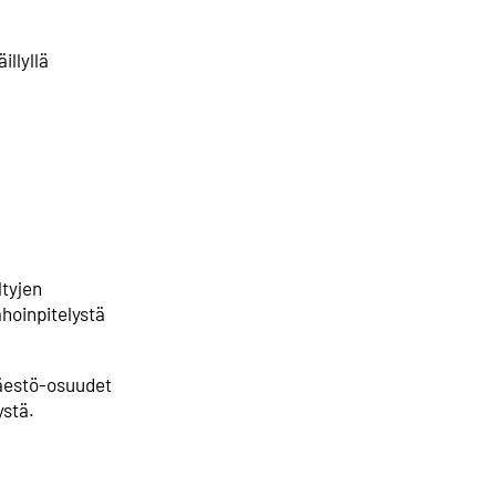
illyllä
ltyjen
ahoinpitelystä
Väestö-osuudet
ystä.