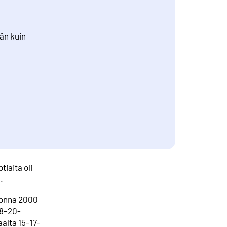
män kuin
tiaita oli
.
uonna 2000
18–20-
alta 15–17-