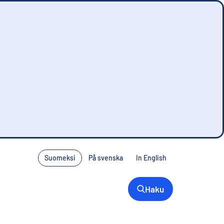
Suomeksi
På svenska
In English
Haku