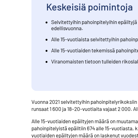
Keskeisiä poimintoja
Selvitettyihin pahoinpitelyihin epäilty
edellisvuonna.
Alle 15-vuotiaista selvitettyihin pahoinpi
Alle 15-vuotiaiden tekemissä pahoinpite
Viranomaisten tietoon tulleiden rikosl
Vuonna 2021 selvitettyihin pahoinpitelyrikoksiin e
runsaat 1 600 ja 18–20-vuotiaita vajaat 2 000. A
Alle 15-vuotiaiden epäiltyjen määrä on muuta
pahoinpitelyistä epäiltiin 674 alle 15-vuotiasta, 
vuotiaiden epäiltyjen määrä on laskenut vuodest