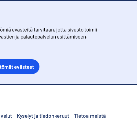
iä evästeitä tarvitaan, jotta sivusto toimii
castien ja palautepalvelun esittämiseen.
ttömät evästeet
lvelut
Kyselyt ja tiedonkeruut
Tietoa meistä