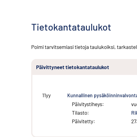
Tietokantataulukot
Poimi tarvitsemiasi tietoja taulukoiksi, tarkastel
Päivittyneet tietokantataulukot
Kunnallinen pysäköinninvalvont
11yy
Päivitystiheys
:
vu
Tilasto
:
Ri
Päivitetty
:
27