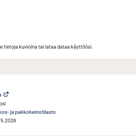
e tietoja kuvioina tai lataa dataa käyttöösi.
a
(
Ulkoinen linkki
)
osi
kos- ja pakkokeinotilasto
.5.2026