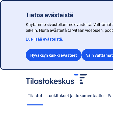
Tietoa evästeistä
Käytämme sivustollamme evästeitä. Välttämättöm
oikein. Muita evästeitä tarvitaan videoiden, pod
Lue lisää evästeistä.
Hyväksyn kaikki evästeet
Vain välttämä
S
i
i
r
Tilastot
Luokitukset ja dokumentaatio
Pa
r
y
s
i