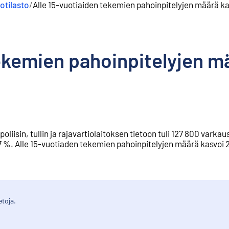
otilasto
/
Alle 15-vuotiaiden tekemien pahoinpitelyjen määrä k
tekemien pahoinpitelyjen m
isin, tullin ja rajavartiolaitoksen tietoon tuli 127 800 varkau
7 %. Alle 15-vuotiaden tekemien pahoinpitelyjen määrä kasvoi 
etoja.