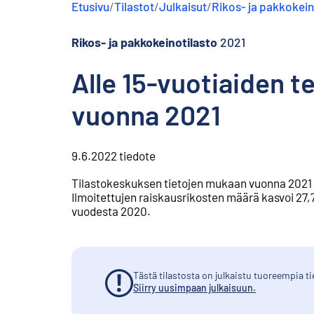
Etusivu
/
Tilastot
/
Julkaisut
/
Rikos- ja pakkokein
s
ä
l
Rikos- ja pakkokeinotilasto
2021
t
ö
Alle 15-vuotiaiden 
ö
n
vuonna 2021
9.6.2022
tiedote
Tilastokeskuksen tietojen mukaan vuonna 2021 poli
Ilmoitettujen raiskausrikosten määrä kasvoi 27,
vuodesta 2020.
Tästä tilastosta on julkaistu tuoreempia ti
Siirry uusimpaan julkaisuun.