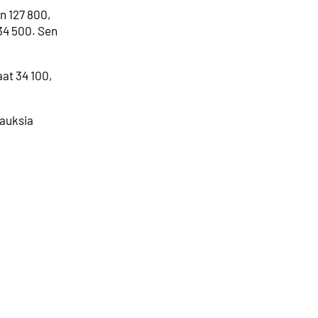
on 127 800,
 34 500. Sen
aat 34 100,
kauksia