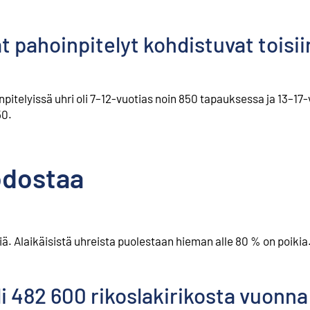
t pahoinpitelyt kohdistuvat toisii
itelyissä uhri oli 7–12-vuotias noin 850 tapauksessa ja 13–17-
50.
odostaa
iä. Alaikäisistä uhreista puolestaan hieman alle 80 % on poikia
i 482 600 rikoslakirikosta vuonna