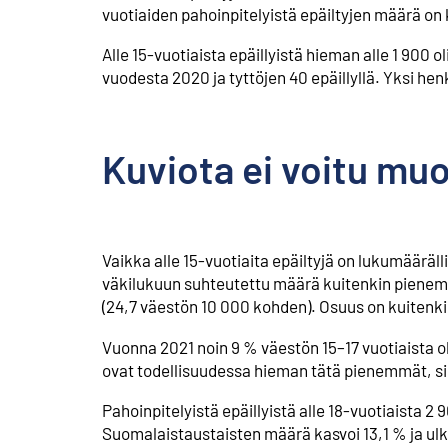
vuotiaiden pahoinpitelyistä epäiltyjen määrä o
Alle 15-vuotiaista epäillyistä hieman alle 1 900 o
vuodesta 2020 ja tyttöjen 40 epäillyllä. Yksi he
Kuviota ei voitu mu
Vaikka alle 15-vuotiaita epäiltyjä on lukumääräll
väkilukuun suhteutettu määrä kuitenkin pienempi
(24,7 väestön 10 000 kohden). Osuus on kuitenkin
Vuonna 2021 noin 9 % väestön 15–17 vuotiaista o
ovat todellisuudessa hieman tätä pienemmät, sil
Pahoinpitelyistä epäillyistä alle 18-vuotiaista 2
Suomalaistaustaisten määrä kasvoi 13,1 % ja u