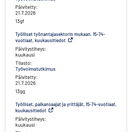
Päivitetty
:
21.7.2026
13gf
Työlliset työnantajasektorin mukaan, 15-74-
vuotiaat, kuukausitiedot
(
Ulkoinen linkki
)
Päivitystiheys
:
kuukausi
Tilasto
:
Työvoimatutkimus
Päivitetty
:
21.7.2026
13gg
Työlliset, palkansaajat ja yrittäjät, 15-74-vuotiaat,
kuukausitiedot
(
Ulkoinen linkki
)
Päivitystiheys
:
kuukausi