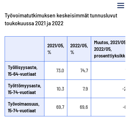
Va
Työvoimatutkimuksen keskeisimmät tunnusluvut
toukokuussa 2021 ja 2022
Muutos, 2021/05 -
2021/05,
2022/05,
2022/05,
%
%
prosenttiyksikköä
Työllisyysaste,
73,0
74,7
1,7
15-64-vuotiaat
Työttömyysaste,
10,3
7,9
-2,4
15-74-vuotiaat
Työvoimaosuus,
69,7
69,6
-0,1
15-74-vuotiaat