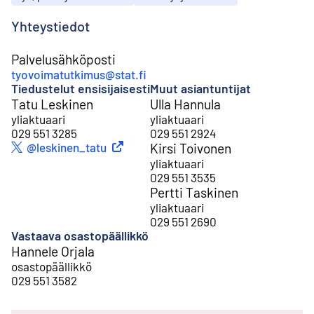
Yhteystiedot
Palvelusähköposti
tyovoimatutkimus@stat.fi
Tiedustelut ensisijaisesti
Muut asiantuntijat
Tatu Leskinen
Ulla Hannula
yliaktuaari
yliaktuaari
029 551 3285
029 551 2924
Ulkoinen linkki
@leskinen_tatu
Twitter
Kirsi Toivonen
yliaktuaari
029 551 3535
Pertti Taskinen
yliaktuaari
029 551 2690
Vastaava osastopäällikkö
Hannele Orjala
osastopäällikkö
029 551 3582