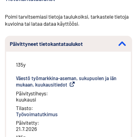
Poimi tarvitsemiasi tietoja taulukoiksi, tarkastele tietoja
kuvioina tai lataa dataa käyttöösi.
Päivittyneet tietokantataulukot
135y
Väestö työmarkkina-aseman, sukupuolen ja iän
mukaan, kuukausitiedot
(
Ulkoinen linkki
)
Päivitystiheys
:
kuukausi
Tilasto
:
Työvoimatutkimus
Päivitetty
:
21.7.2026