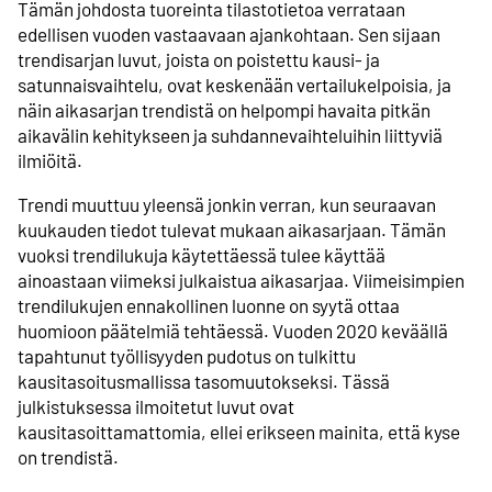
Tämän johdosta tuoreinta tilastotietoa verrataan
edellisen vuoden vastaavaan ajankohtaan. Sen sijaan
trendisarjan luvut, joista on poistettu kausi- ja
satunnaisvaihtelu, ovat keskenään vertailukelpoisia, ja
näin aikasarjan trendistä on helpompi havaita pitkän
aikavälin kehitykseen ja suhdannevaihteluihin liittyviä
ilmiöitä.
Trendi muuttuu yleensä jonkin verran, kun seuraavan
kuukauden tiedot tulevat mukaan aikasarjaan. Tämän
vuoksi trendilukuja käytettäessä tulee käyttää
ainoastaan viimeksi julkaistua aikasarjaa. Viimeisimpien
trendilukujen ennakollinen luonne on syytä ottaa
huomioon päätelmiä tehtäessä. Vuoden 2020 keväällä
tapahtunut työllisyyden pudotus on tulkittu
kausitasoitusmallissa tasomuutokseksi. Tässä
julkistuksessa ilmoitetut luvut ovat
kausitasoittamattomia, ellei erikseen mainita, että kyse
on trendistä.