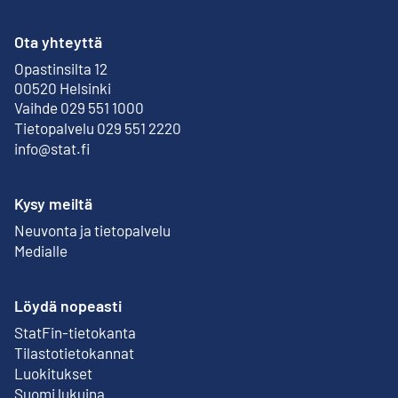
Ota yhteyttä
Opastinsilta 12
Ulkoinen linkki
00520 Helsinki
Vaihde 029 551 1000
Tietopalvelu 029 551 2220
info@stat.fi
Kysy meiltä
Neuvonta ja tietopalvelu
Medialle
Löydä nopeasti
StatFin-tietokanta
Ulkoinen linkki
Tilastotietokannat
Luokitukset
Suomi lukuina