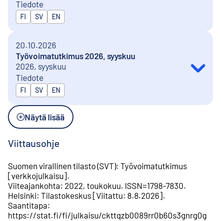
Tiedote
Julkaistaan kielillä
FI
SV
EN
20.10.2026
Työvoimatutkimus 2026, syyskuu
2026, syyskuu
Tiedote
Julkaistaan kielillä
FI
SV
EN
Näytä lisää
Viittausohje
Suomen virallinen tilasto (SVT)
:
Työvoimatutkimus
[
verkkojulkaisu
].
Viiteajankohta
:
2022, toukokuu
.
ISSN=
1798-7830
.
Helsinki
:
Tilastokeskus
[
Viitattu
:
8.8.2026
].
Saantitapa
:
https://stat.fi/fi/julkaisu/ckttqzb0089rr0b60s3gnrg0g