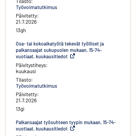
Tilasto
:
Työvoimatutkimus
Päivitetty
:
21.7.2026
13gh
Osa- tai kokoaikatyötä tekevät työlliset ja
palkansaajat sukupuolen mukaan, 15-74-
vuotiaat, kuukausitiedot
(
Ulkoinen linkki
)
Päivitystiheys
:
kuukausi
Tilasto
:
Työvoimatutkimus
Päivitetty
:
21.7.2026
13gi
Palkansaajat työsuhteen tyypin mukaan, 15-74-
vuotiaat, kuukausitiedot
(
Ulkoinen linkki
)