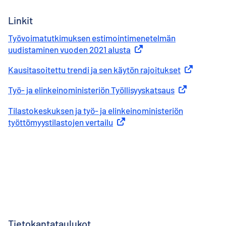
Linkit
Työvoimatutkimuksen estimointimenetelmän
uudistaminen vuoden 2021 alusta
Ulkoinen linkki
Kausitasoitettu trendi ja sen käytön rajoitukset
Ulkoinen lin
Työ- ja elinkeinoministeriön Työllisyyskatsaus
Ulkoinen linkk
Tilastokeskuksen ja työ- ja elinkeinoministeriön
työttömyystilastojen vertailu
Ulkoinen linkki
Tietokantataulukot