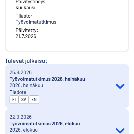
Päivitystiheys
:
kuukausi
Tilasto
:
Työvoimatutkimus
Päivitetty
:
21.7.2026
Tulevat julkaisut
25.8.2026
Työvoimatutkimus 2026, heinäkuu
2026, heinäkuu
Tiedote
Julkaistaan kielillä
FI
SV
EN
22.9.2026
Työvoimatutkimus 2026, elokuu
2026, elokuu