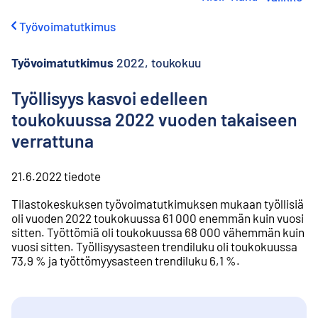
i
r
Työvoimatutkimus
r
y
s
Työvoimatutkimus
2022, toukokuu
i
s
Työllisyys kasvoi edelleen
ä
toukokuussa 2022 vuoden takaiseen
l
t
verrattuna
ö
ö
n
21.6.2022
tiedote
Tilastokeskuksen työvoimatutkimuksen mukaan työllisiä
oli vuoden 2022 toukokuussa 61 000 enemmän kuin vuosi
sitten. Työttömiä oli toukokuussa 68 000 vähemmän kuin
vuosi sitten. Työllisyysasteen trendiluku oli toukokuussa
73,9 % ja työttömyysasteen trendiluku 6,1 %.