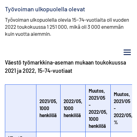
Työvoiman ulkopuolella olevat
Työvoiman ulkopuolella olevia 15–74-vuotiaita oli vuoden
2022 toukokuussa 1 251 000, mikä oli 3 000 enemmän
kuin vuotta aiemmin.
Va
Väestö työmarkkina-aseman mukaan toukokuussa
2021 ja 2022, 15–74-vuotiaat
Muutos,
Muutos,
2021/05
2021/05,
2022/05,
2021/05
-
1000
1000
-
2022/05,
henkilöä
henkilöä
2022/05,
1000
%
henkilöä