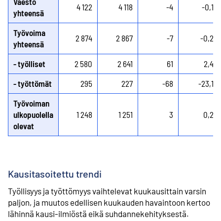
Väestö
4 122
4 118
-4
-0,1
yhteensä
Työvoima
2 874
2 867
-7
-0,2
yhteensä
- työlliset
2 580
2 641
61
2,4
- työttömät
295
227
-68
-23,1
Työvoiman
ulkopuolella
1 248
1 251
3
0,2
olevat
Kausitasoitettu trendi
Työllisyys ja työttömyys vaihtelevat kuukausittain varsin
paljon, ja muutos edellisen kuukauden havaintoon kertoo
lähinnä kausi-ilmiöstä eikä suhdannekehityksestä.