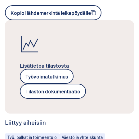
Kopioi lähdemerkintä leikepöydälle
Lisätietoa tilastosta
Työvoimatutkimus
Tilaston dokumentaatio
Liittyy aiheisiin
Aiheet
Työ, palkat ja toimeentulo
Väestö ja yhteiskunta