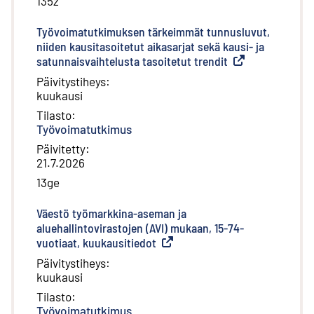
135z
Työvoimatutkimuksen tärkeimmät tunnusluvut,
niiden kausitasoitetut aikasarjat sekä kausi- ja
satunnaisvaihtelusta tasoitetut trendit
(
Ulkoinen linkki
)
Päivitystiheys
:
kuukausi
Tilasto
:
Työvoimatutkimus
Päivitetty
:
21.7.2026
13ge
Väestö työmarkkina-aseman ja
aluehallintovirastojen (AVI) mukaan, 15-74-
vuotiaat, kuukausitiedot
(
Ulkoinen linkki
)
Päivitystiheys
:
kuukausi
Tilasto
:
Työvoimatutkimus