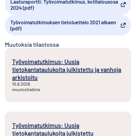
Laaturaportti: Työvoimatutkimus, kotitalousosa
Ulkoinen linkki
2024 (pdf)
Työvoimatutkimuksen tietoluettelo 2021 alkaen
Ulkoinen linkki
(pdf)
Muutoksia tilastossa
Työvoimatutkimus: Uusia
tietokantataulukoita julkistettu ja vanhoja
arkistoitu
10.6.2026
muutostiedote
Työvoimatutkimus: Uusia
tietokantataulukoita julkistettu