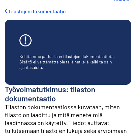
i
r
Tilastojen dokumentaatio
r
y
s
i
s
ä
l
t
Kehitämme parhaillaan tilastojen dokumentaatiota.
ö
Sisältö ei välttämättä ole tällä hetkellä kaikilta osin
ajantasaista.
ö
n
Työvoimatutkimus: tilaston
dokumentaatio
Tilaston dokumentaatiossa kuvataan, miten
tilasto on laadittu ja mitä menetelmiä
laadinnassa on käytetty. Tiedot auttavat
tulkitsemaan tilastojen lukuja sekä arvioimaan