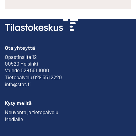
Ota yhteyttä
Opastinsilta 12
Ulkoinen linkki
00520 Helsinki
Vaihde 029 551 1000
Tietopalvelu 029 551 2220
info@stat.fi
Kysy meiltä
Neuvonta ja tietopalvelu
Medialle