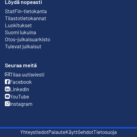
Löydä nopeasti
StatFin-tietokanta
Ulkoinen linkki
Tilastotietokannat
Luokitukset
Suomi lukuina
Otos-julkaisuarkisto
Ulkoinen linkki
Tulevat julkaisut
Seuraa meitä
Tilaa uutisviesti
Ulkoinen linkki
Facebook
Ulkoinen linkki
LinkedIn
Ulkoinen linkki
YouTube
Ulkoinen linkki
Instagram
Ulkoinen linkki
Yhteystiedot
Palaute
Käyttöehdot
Tietosuoja
Ulkoinen linkki
Ulkoinen linkki