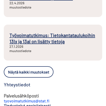
22.4.2026
muutostiedote
Työvoimatutkimus: Tietokantataulukoihin
13lx ja 13al on lisätty tietoja
27.1.2026
muutostiedote
Näytä kaikki muutokset
Yhteystiedot
Palvelusähköposti
tyovoimatutkimus@stat.fi
Tiedustelut ensisijaisesti