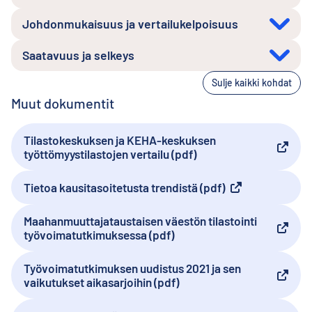
Johdonmukaisuus ja vertailukelpoisuus
Saatavuus ja selkeys
Sulje kaikki kohdat
Muut dokumentit
Tilastokeskuksen ja KEHA-keskuksen
Ulkoinen linkki
työttömyystilastojen vertailu (pdf)
Tietoa kausitasoitetusta trendistä (pdf)
Ulkoinen linkki
Maahanmuuttajataustaisen väestön tilastointi
Ulkoinen linkki
työvoimatutkimuksessa (pdf)
Työvoimatutkimuksen uudistus 2021 ja sen
Ulkoinen linkki
vaikutukset aikasarjoihin (pdf)