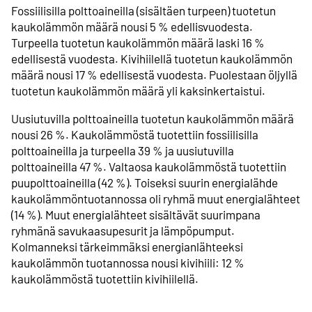
Fossiilisilla polttoaineilla (sisältäen turpeen) tuotetun
kaukolämmön määrä nousi 5 % edellisvuodesta.
Turpeella tuotetun kaukolämmön määrä laski 16 %
edellisestä vuodesta. Kivihiilellä tuotetun kaukolämmön
määrä nousi 17 % edellisestä vuodesta. Puolestaan öljyllä
tuotetun kaukolämmön määrä yli kaksinkertaistui.
Uusiutuvilla polttoaineilla tuotetun kaukolämmön määrä
nousi 26 %. Kaukolämmöstä tuotettiin fossiilisilla
polttoaineilla ja turpeella 39 % ja uusiutuvilla
polttoaineilla 47 %. Valtaosa kaukolämmöstä tuotettiin
puupolttoaineilla (42 %). Toiseksi suurin energialähde
kaukolämmöntuotannossa oli ryhmä muut energialähteet
(14 %). Muut energialähteet sisältävät suurimpana
ryhmänä savukaasupesurit ja lämpöpumput.
Kolmanneksi tärkeimmäksi energianlähteeksi
kaukolämmön tuotannossa nousi kivihiili: 12 %
kaukolämmöstä tuotettiin kivihiilellä.