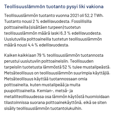
Teollisuuslämmön tuotanto pysyi liki vakiona
Teollisuuslämmön tuotanto vuonna 2021 oli 52,2 TWh.
Tuotanto nousi 2 % edellisvuodesta. Fossiilisilla
polttoaineilla (sisältäen turpeen) tuotetun
teollisuuslämmön määrä laski 6,3 % edellisvuodesta.
Uusiutuvilla polttoaineilla tuotetun teollisuuslämmön
määrä nousi 4,4 % edellisvuodesta.
Kaiken kaikkiaan 79 % teollisuuslämmön tuotannosta
perustui uusiutuviin polttoaineisiin. Teollisuuden
tarpeisiin tuotetusta lämmöstä 52 % tulee mustalipeästä.
Metsäteollisuus on teollisuuslämmön suurimpia käyttäjiä.
Metsäteollisuus käyttää tuotannossaan omia
polttoaineita, kuten mustalipeää ja muita
puupolttoaineita. Kemian-, metsä- ja
metalliteollisuudessa osa lämmön käytöstä huomioidaan
tilastoinnissa suorana polttoainekäyttönä, eikä se siten
sisälly teollisuuslämmön tuotantolukuihin.