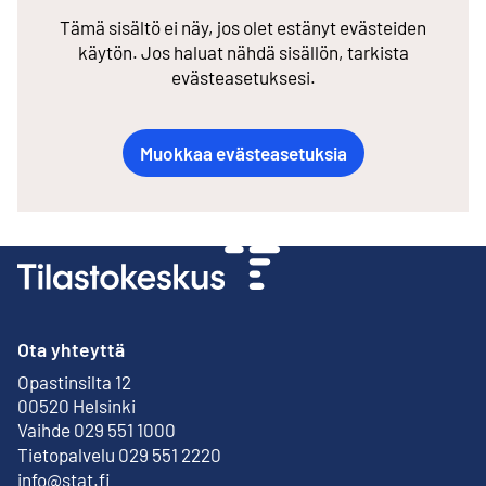
Tämä sisältö ei näy, jos olet estänyt evästeiden
käytön. Jos haluat nähdä sisällön, tarkista
evästeasetuksesi.
Muokkaa evästeasetuksia
Ota yhteyttä
Opastinsilta 12
Ulkoinen linkki
00520 Helsinki
Vaihde 029 551 1000
Tietopalvelu 029 551 2220
info@stat.fi