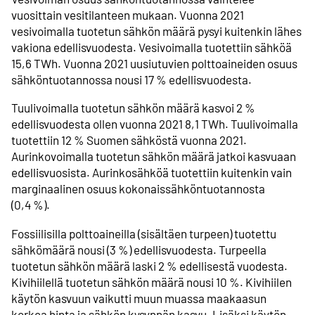
vuosittain vesitilanteen mukaan. Vuonna 2021
vesivoimalla tuotetun sähkön määrä pysyi kuitenkin lähes
vakiona edellisvuodesta. Vesivoimalla tuotettiin sähköä
15,6 TWh. Vuonna 2021 uusiutuvien polttoaineiden osuus
sähköntuotannossa nousi 17 % edellisvuodesta.
Tuulivoimalla tuotetun sähkön määrä kasvoi 2 %
edellisvuodesta ollen vuonna 2021 8,1 TWh. Tuulivoimalla
tuotettiin 12 % Suomen sähköstä vuonna 2021.
Aurinkovoimalla tuotetun sähkön määrä jatkoi kasvuaan
edellisvuosista. Aurinkosähköä tuotettiin kuitenkin vain
marginaalinen osuus kokonaissähköntuotannosta
(0,4 %).
Fossiilisilla polttoaineilla (sisältäen turpeen) tuotettu
sähkömäärä nousi (3 %) edellisvuodesta. Turpeella
tuotetun sähkön määrä laski 2 % edellisestä vuodesta.
Kivihiilellä tuotetun sähkön määrä nousi 10 %. Kivihiilen
käytön kasvuun vaikutti muun muassa maakaasun
korkea hinta ja sähkön kysynnän kasvu. Lisäksi käytön