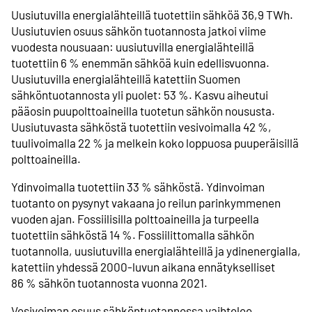
Uusiutuvilla energialähteillä tuotettiin sähköä 36,9 TWh.
Uusiutuvien osuus sähkön tuotannosta jatkoi viime
vuodesta nousuaan: uusiutuvilla energialähteillä
tuotettiin 6 % enemmän sähköä kuin edellisvuonna.
Uusiutuvilla energialähteillä katettiin Suomen
sähköntuotannosta yli puolet: 53 %. Kasvu aiheutui
pääosin puupolttoaineilla tuotetun sähkön noususta.
Uusiutuvasta sähköstä tuotettiin vesivoimalla 42 %,
tuulivoimalla 22 % ja melkein koko loppuosa puuperäisillä
polttoaineilla.
Ydinvoimalla tuotettiin 33 % sähköstä. Ydinvoiman
tuotanto on pysynyt vakaana jo reilun parinkymmenen
vuoden ajan. Fossiilisilla polttoaineilla ja turpeella
tuotettiin sähköstä 14 %. Fossiilittomalla sähkön
tuotannolla, uusiutuvilla energialähteillä ja ydinenergialla,
katettiin yhdessä 2000-luvun aikana ennätykselliset
86 % sähkön tuotannosta vuonna 2021.
Vesivoiman osuus sähköntuotannossa vaihtelee