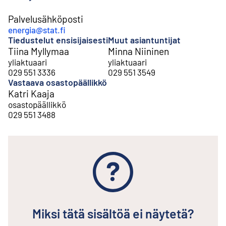
Palvelusähköposti
energia@stat.fi
Tiedustelut ensisijaisesti
Muut asiantuntijat
Tiina Myllymaa
Minna Niininen
yliaktuaari
yliaktuaari
029 551 3336
029 551 3549
Vastaava osastopäällikkö
Katri Kaaja
osastopäällikkö
029 551 3488
Miksi tätä sisältöä ei näytetä?