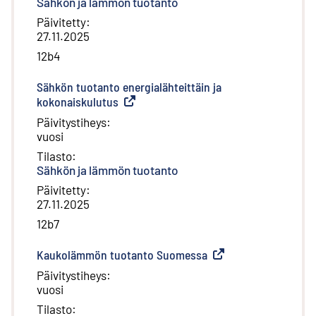
Sähkön ja lämmön tuotanto
Päivitetty
:
27.11.2025
12b4
Sähkön tuotanto energialähteittäin ja
kokonaiskulutus
(
Ulkoinen linkki
)
Päivitystiheys
:
vuosi
Tilasto
:
Sähkön ja lämmön tuotanto
Päivitetty
:
27.11.2025
12b7
Kaukolämmön tuotanto Suomessa
(
Ulkoinen linkki
)
Päivitystiheys
:
vuosi
Tilasto
: