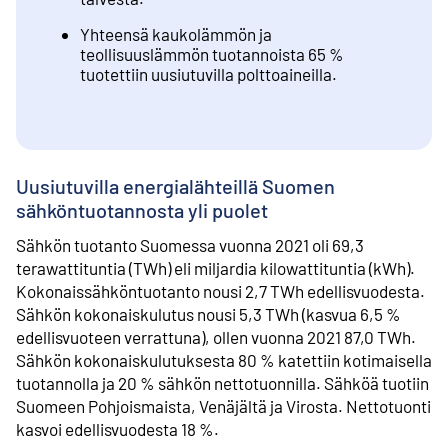
Yhteensä kaukolämmön ja
teollisuuslämmön tuotannoista 65 %
tuotettiin uusiutuvilla polttoaineilla.
Uusiutuvilla energialähteillä Suomen
sähköntuotannosta yli puolet
Sähkön tuotanto Suomessa
vuonna 2021 oli 69,3
terawattituntia (TWh) eli miljardia kilowattituntia (kWh).
Kokonaissähköntuotanto nousi 2,7 TWh edellisvuodesta.
Sähkön kokonaiskulutus nousi 5,3 TWh (kasvua 6,5 %
edellisvuoteen verrattuna), ollen vuonna 2021 87,0 TWh.
Sähkön kokonaiskulutuksesta 80 % katettiin kotimaisella
tuotannolla ja 20 % sähkön nettotuonnilla. Sähköä tuotiin
Suomeen Pohjoismaista, Venäjältä ja Virosta. Nettotuonti
kasvoi edellisvuodesta 18 %.