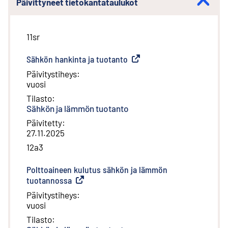
Päivittyneet tietokantataulukot
11sr
Sähkön hankinta ja tuotanto
(
Ulkoinen linkki
)
Päivitystiheys
:
vuosi
Tilasto
:
Sähkön ja lämmön tuotanto
Päivitetty
:
27.11.2025
12a3
Polttoaineen kulutus sähkön ja lämmön
tuotannossa
(
Ulkoinen linkki
)
Päivitystiheys
:
vuosi
Tilasto
: