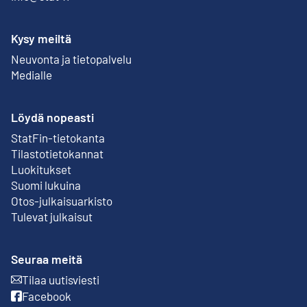
Kysy meiltä
Neuvonta ja tietopalvelu
Medialle
Löydä nopeasti
StatFin-tietokanta
Ulkoinen linkki
Tilastotietokannat
Luokitukset
Suomi lukuina
Otos-julkaisuarkisto
Ulkoinen linkki
Tulevat julkaisut
Seuraa meitä
Tilaa uutisviesti
Ulkoinen linkki
Facebook
Ulkoinen linkki