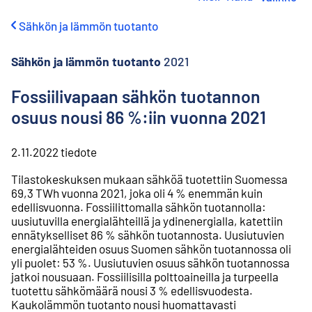
i
r
Sähkön ja lämmön tuotanto
r
y
s
Sähkön ja lämmön tuotanto
2021
i
s
Fossiilivapaan sähkön tuotannon
ä
osuus nousi 86 %:iin vuonna 2021
l
t
ö
2.11.2022
tiedote
ö
n
Tilastokeskuksen mukaan sähköä tuotettiin Suomessa
69,3 TWh vuonna 2021, joka oli 4 % enemmän kuin
edellisvuonna. Fossiilittomalla sähkön tuotannolla:
uusiutuvilla energialähteillä ja ydinenergialla, katettiin
ennätykselliset 86 % sähkön tuotannosta. Uusiutuvien
energialähteiden osuus Suomen sähkön tuotannossa oli
yli puolet: 53 %. Uusiutuvien osuus sähkön tuotannossa
jatkoi nousuaan. Fossiilisilla polttoaineilla ja turpeella
tuotettu sähkömäärä nousi 3 % edellisvuodesta.
Kaukolämmön tuotanto nousi huomattavasti