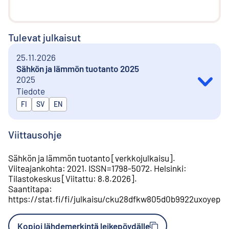
Tulevat julkaisut
25.11.2026
Sähkön ja lämmön tuotanto 2025
2025
Tiedote
Julkaistaan kielillä
FI
SV
EN
Viittausohje
Sähkön ja lämmön tuotanto
[
verkkojulkaisu
].
Viiteajankohta
:
2021
.
ISSN=
1798-5072
.
Helsinki
:
Tilastokeskus
[
Viitattu
:
8.8.2026
].
Saantitapa
:
https://stat.fi/fi/julkaisu/cku28dfkw805d0b9922uxoyep
Kopioi lähdemerkintä leikepöydälle