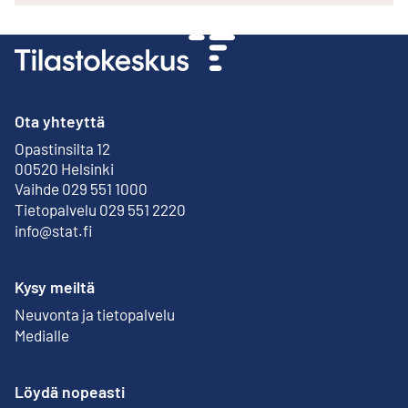
Ota yhteyttä
Opastinsilta 12
Ulkoinen linkki
00520 Helsinki
Vaihde 029 551 1000
Tietopalvelu 029 551 2220
info@stat.fi
Kysy meiltä
Neuvonta ja tietopalvelu
Medialle
Löydä nopeasti