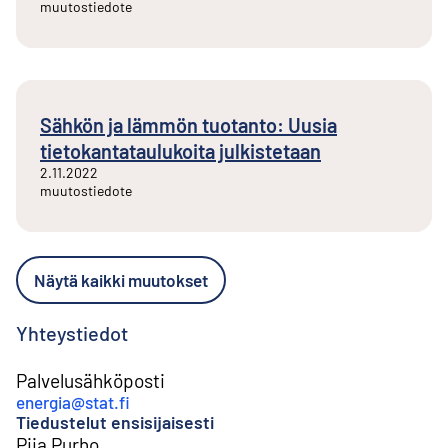
muutostiedote
Sähkön ja lämmön tuotanto: Uusia
tietokantataulukoita julkistetaan
2.11.2022
muutostiedote
Näytä kaikki muutokset
Yhteystiedot
Palvelusähköposti
energia@stat.fi
Tiedustelut ensisijaisesti
Piia Purho