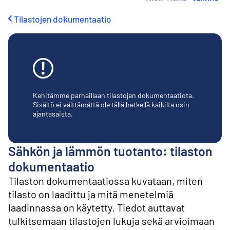
i
r
Tilastojen dokumentaatio
r
y
s
i
s
ä
l
t
Kehitämme parhaillaan tilastojen dokumentaatiota.
ö
Sisältö ei välttämättä ole tällä hetkellä kaikilta osin
ajantasaista.
ö
n
Sähkön ja lämmön tuotanto: tilaston
dokumentaatio
Tilaston dokumentaatiossa kuvataan, miten
tilasto on laadittu ja mitä menetelmiä
laadinnassa on käytetty. Tiedot auttavat
tulkitsemaan tilastojen lukuja sekä arvioimaan