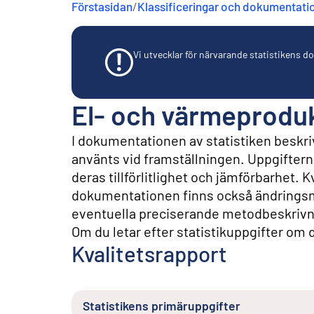
Förstasidan
/
Klassificeringar och dokumentati
n
e
h
å
Vi utvecklar för närvarande statistikens dok
l
l
El- och värmeproduk
I dokumentationen av statistiken beskriv
använts vid framställningen. Uppgifterna 
deras tillförlitlighet och jämförbarhet. 
dokumentationen finns också ändringsm
eventuella preciserande metodbeskrivn
Om du letar efter statistikuppgifter om de
Kvalitetsrapport
Statistikens primäruppgifter