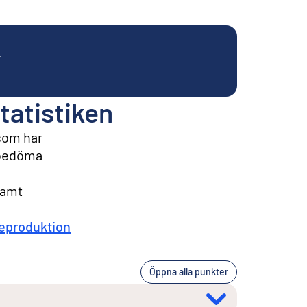
.
tatistiken
 som har
t bedöma
samt
eproduktion
Öppna alla punkter