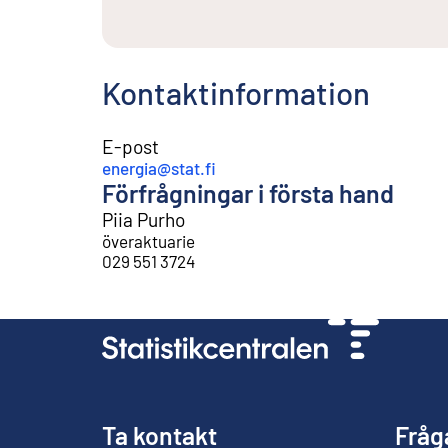
Kontaktinformation
E-post
energia@stat.fi
Förfrågningar i första hand
Piia Purho
överaktuarie
029 551 3724
Ta kontakt
Fråg