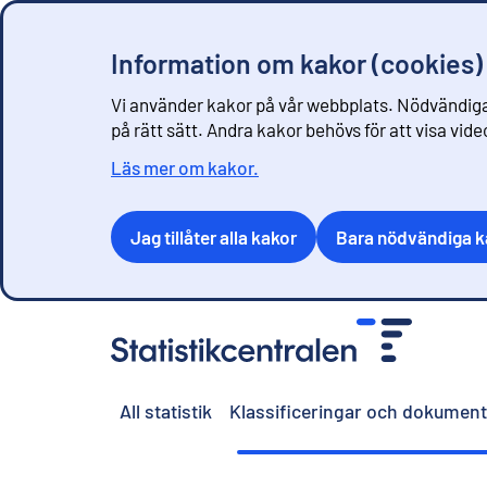
Information om kakor (cookies)
Vi använder kakor på vår webbplats. Nödvändiga
på rätt sätt. Andra kakor behövs för att visa vid
Läs mer om kakor.
Jag tillåter alla kakor
Bara nödvändiga k
G
å
t
i
All statistik
Klassificeringar och dokument
l
l
i
n