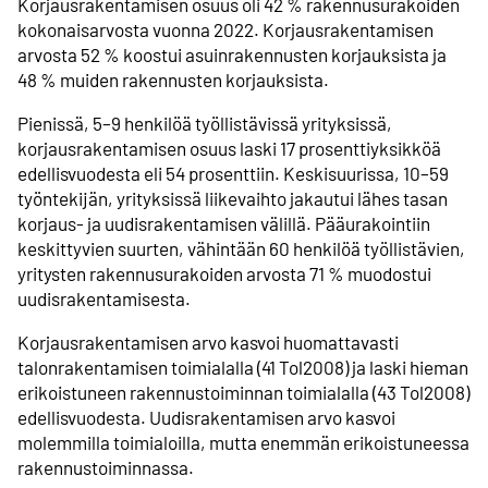
Korjausrakentamisen osuus oli 42 % rakennusurakoiden
kokonaisarvosta vuonna 2022. Korjausrakentamisen
arvosta 52 % koostui asuinrakennusten korjauksista ja
48 % muiden rakennusten korjauksista.
Pienissä, 5–9 henkilöä työllistävissä yrityksissä,
korjausrakentamisen osuus laski 17 prosenttiyksikköä
edellisvuodesta eli 54 prosenttiin. Keskisuurissa, 10–59
työntekijän, yrityksissä liikevaihto jakautui lähes tasan
korjaus- ja uudisrakentamisen välillä. Pääurakointiin
keskittyvien suurten, vähintään 60 henkilöä työllistävien,
yritysten rakennusurakoiden arvosta 71 % muodostui
uudisrakentamisesta.
Korjausrakentamisen arvo kasvoi huomattavasti
talonrakentamisen toimialalla (41 Tol2008) ja laski hieman
erikoistuneen rakennustoiminnan toimialalla (43 Tol2008)
edellisvuodesta. Uudisrakentamisen arvo kasvoi
molemmilla toimialoilla, mutta enemmän erikoistuneessa
rakennustoiminnassa.