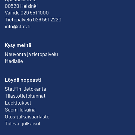
Ulkoinen linkki
00520 Helsinki
Vaihde 029 551 1000
Tietopalvelu 029 551 2220
info@stat.fi
Kysy meiltä
Neuvonta ja tietopalvelu
Medialle
Löydä nopeasti
StatFin-tietokanta
Ulkoinen linkki
Tilastotietokannat
Luokitukset
Suomi lukuina
Otos-julkaisuarkisto
Ulkoinen linkki
Tulevat julkaisut