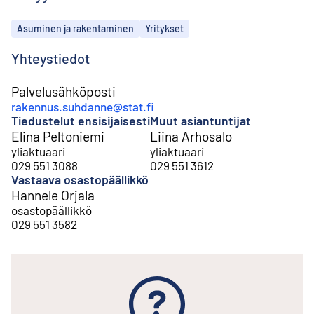
Aiheet
Asuminen ja rakentaminen
Yritykset
Yhteystiedot
Palvelusähköposti
rakennus.suhdanne@stat.fi
Tiedustelut ensisijaisesti
Muut asiantuntijat
Elina Peltoniemi
Liina Arhosalo
yliaktuaari
yliaktuaari
029 551 3088
029 551 3612
Vastaava osastopäällikkö
Hannele Orjala
osastopäällikkö
029 551 3582