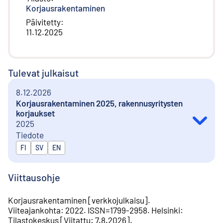
Korjausrakentaminen
Päivitetty
:
11.12.2025
Tulevat julkaisut
8.12.2026
Korjausrakentaminen 2025, rakennusyritysten
korjaukset
2025
Tiedote
Julkaistaan kielillä
FI
SV
EN
Viittausohje
Korjausrakentaminen
[
verkkojulkaisu
].
Viiteajankohta
:
2022
.
ISSN=
1799-2958
.
Helsinki
:
Tilastokeskus
[
Viitattu
:
7.8.2026
].