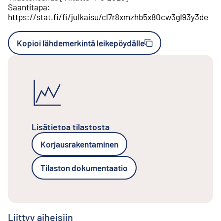
Saantitapa
:
https://stat.fi/fi/julkaisu/cl7r8xmzhb5x80cw3gl93y3de
Kopioi lähdemerkintä leikepöydälle
Lisätietoa tilastosta
Korjausrakentaminen
Tilaston dokumentaatio
Liittyy aiheisiin