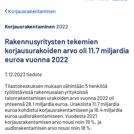
i
r
Korjausrakentaminen
r
y
s
Korjausrakentaminen
2022
i
s
Rakennusyritysten tekemien
ä
korjausurakoiden arvo oli 11,7 miljardia
l
t
euroa vuonna 2022
ö
ö
n
7.12.2023
tiedote
Tilastokeskuksen mukaan vähintään 5 henkilöä
työllistävissä rakennusalan yrityksissä
talonrakentamisen urakoiden arvo vuonna 2022 oli
yhteensä 28,1 miljardia euroa. Urakoista 11,7 miljardia
euroa kohdistui korjausrakentamiseen ja 16,4 miljardia
euroa uudisrakentamiseen. Vuodesta 2021
korjausrakentamisen arvo nousi noin 19 %, ja
uudisrakentamisen arvo nousi noin 18 %.