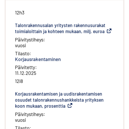
12h3
Talonrakennusalan yritysten rakennusurakat
toimialoittain ja kohteen mukaan, milj. euroa
(
Ulkoinen li
Päivitystiheys
:
vuosi
Tilasto
:
Korjausrakentaminen
Päivitetty
:
11.12.2025
12i8
Korjausrakentamisen ja uudisrakentamisen
osuudet talonrakennushankkeista yrityksen
koon mukaan, prosenttia
(
Ulkoinen linkki
)
Päivitystiheys
:
vuosi
Tilasto
: