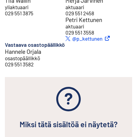
Tiia Wallin
Merja Järvinen
yliaktuaari
aktuaari
029 551 3875
029 551 2458
Petri Kettunen
aktuaari
029 551 3558
Ulkoinen linkki
@p_kettunen
Twitter
Vastaava osastopäällikkö
Hannele Orjala
osastopäällikkö
029 551 3582
Miksi tätä sisältöä ei näytetä?