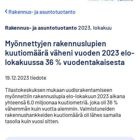
i
r
Rakennus- ja asuntotuotanto
r
y
s
Rakennus- ja asuntotuotanto
2023, lokakuu
i
s
Myönnettyjen rakennuslupien
ä
kuutiomäärä väheni vuoden 2023 elo-
l
t
lokakuussa 36 % vuodentakaisesta
ö
ö
n
19.12.2023
tiedote
Tilastokeskuksen mukaan uudisrakentamiseen
myönnettiin rakennuslupia elo-lokakuun 2023 aikana
yhteensä 6,0 miljoonaa kuutiometriä, joka oli 36 %
vähemmän kuin vuotta aiemmin. Valmistuneiden
rakennushankkeiden kuutiomäärä oli lähes samalla
tasolla kuin vuosi sitten.