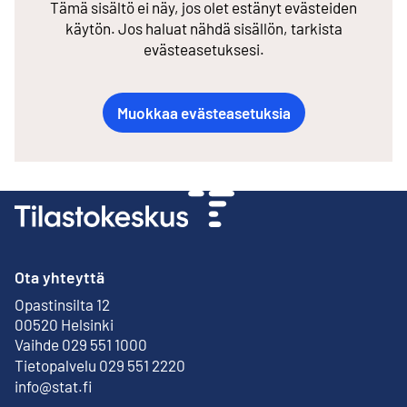
Tämä sisältö ei näy, jos olet estänyt evästeiden
käytön. Jos haluat nähdä sisällön, tarkista
evästeasetuksesi.
Muokkaa evästeasetuksia
Ota yhteyttä
Opastinsilta 12
Ulkoinen linkki
00520 Helsinki
Vaihde 029 551 1000
Tietopalvelu 029 551 2220
info@stat.fi