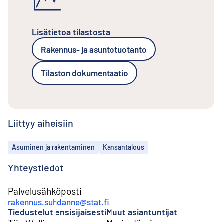
Lisätietoa tilastosta
Rakennus- ja asuntotuotanto
Tilaston dokumentaatio
Liittyy aiheisiin
Aiheet
Asuminen ja rakentaminen
Kansantalous
Yhteystiedot
Palvelusähköposti
rakennus.suhdanne@stat.fi
Tiedustelut ensisijaisesti
Muut asiantuntijat