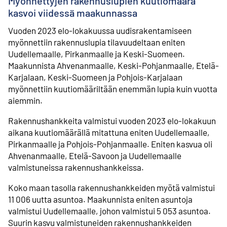
Myönnettyjen rakennuslupien kuutiomäärä
kasvoi viidessä maakunnassa
Vuoden 2023 elo-lokakuussa uudisrakentamiseen
myönnettiin rakennuslupia tilavuudeltaan eniten
Uudellemaalle, Pirkanmaalle ja Keski-Suomeen.
Maakunnista Ahvenanmaalle, Keski-Pohjanmaalle, Etelä-
Karjalaan, Keski-Suomeen ja Pohjois-Karjalaan
myönnettiin kuutiomääriltään enemmän lupia kuin vuotta
aiemmin.
Rakennushankkeita valmistui vuoden 2023 elo-lokakuun
aikana kuutiomäärällä mitattuna eniten Uudellemaalle,
Pirkanmaalle ja Pohjois-Pohjanmaalle. Eniten kasvua oli
Ahvenanmaalle, Etelä-Savoon ja Uudellemaalle
valmistuneissa rakennushankkeissa.
Koko maan tasolla rakennushankkeiden myötä valmistui
11 006 uutta asuntoa. Maakunnista eniten asuntoja
valmistui Uudellemaalle, johon valmistui 5 053 asuntoa.
Suurin kasvu valmistuneiden rakennushankkeiden