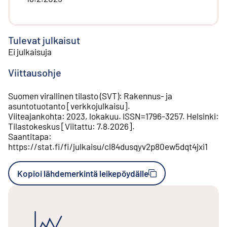
Tulevat julkaisut
Ei julkaisuja
Viittausohje
Suomen virallinen tilasto (SVT)
:
Rakennus- ja
asuntotuotanto
[
verkkojulkaisu
].
Viiteajankohta
:
2023, lokakuu
.
ISSN=
1796-3257
.
Helsinki
:
Tilastokeskus
[
Viitattu
:
7.8.2026
].
Saantitapa
:
https://stat.fi/fi/julkaisu/cl84dusqyv2p80ew5dqt4jxi1
Kopioi lähdemerkintä leikepöydälle