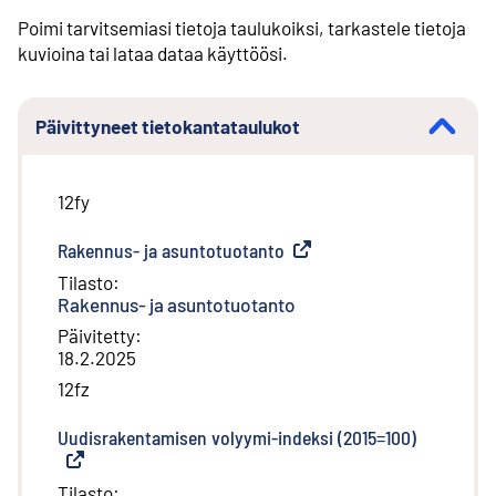
Poimi tarvitsemiasi tietoja taulukoiksi, tarkastele tietoja
kuvioina tai lataa dataa käyttöösi.
Päivittyneet tietokantataulukot
12fy
Rakennus- ja asuntotuotanto
(
Ulkoinen linkki
)
Tilasto
:
Rakennus- ja asuntotuotanto
Päivitetty
:
18.2.2025
12fz
Uudisrakentamisen volyymi-indeksi (2015=100)
(
Ulkoinen 
Tilasto
: