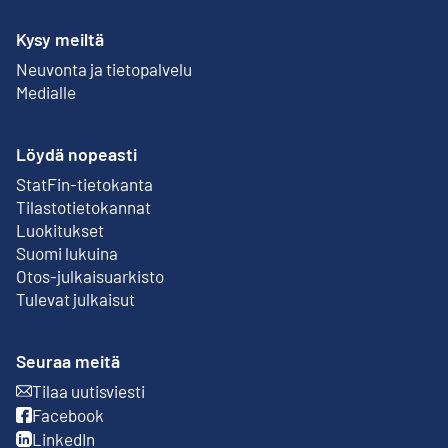
Kysy meiltä
Neuvonta ja tietopalvelu
Medialle
Löydä nopeasti
StatFin-tietokanta
Ulkoinen linkki
Tilastotietokannat
Luokitukset
Suomi lukuina
Otos-julkaisuarkisto
Ulkoinen linkki
Tulevat julkaisut
Seuraa meitä
Tilaa uutisviesti
Ulkoinen linkki
Facebook
Ulkoinen linkki
LinkedIn