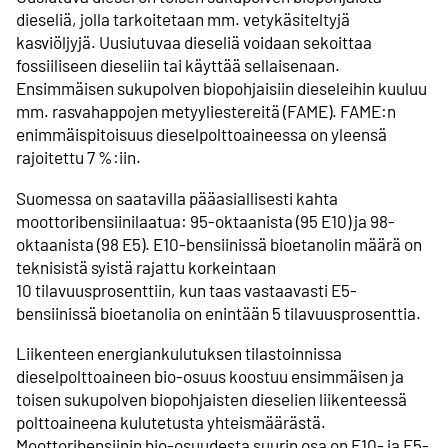
dieseliä, jolla tarkoitetaan mm. vetykäsiteltyjä
kasviöljyjä. Uusiutuvaa dieseliä voidaan sekoittaa
fossiiliseen dieseliin tai käyttää sellaisenaan.
Ensimmäisen sukupolven biopohjaisiin dieseleihin kuuluu
mm. rasvahappojen metyyliestereitä (FAME). FAME:n
enimmäispitoisuus dieselpolttoaineessa on yleensä
rajoitettu 7 %:iin.
Suomessa on saatavilla pääasiallisesti kahta
moottoribensiinilaatua: 95-oktaanista (95 E10) ja 98-
oktaanista (98 E5). E10-bensiinissä bioetanolin määrä on
teknisistä syistä rajattu korkeintaan
10 tilavuusprosenttiin, kun taas vastaavasti E5-
bensiinissä bioetanolia on enintään 5 tilavuusprosenttia.
Liikenteen energiankulutuksen tilastoinnissa
dieselpolttoaineen bio-osuus koostuu ensimmäisen ja
toisen sukupolven biopohjaisten dieselien liikenteessä
polttoaineena kulutetusta yhteismäärästä.
Moottoribensiinin bio-osuudesta suurin osa on E10- ja E5-