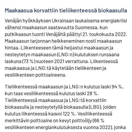
Maakaasua korvattiin tieliikenteessä biokaasulla
Venäjän hyökkäyksen Ukrainaan laukaisema energiakriisi
vähensi maakaasun saatavuutta Suomessa, kun
putkikaasun tuonti Venäjältä päättyi 21. toukokuuta 2022.
Maakaasun tarjonnan heikkeneminen nosti maakaasun
hintaa. Liikenteeseen tämä heijastui maakaasun ja
nesteytetyn maakaasun (LNG:n) kulutuksen runsaana
laskuna (73 %) vuoteen 2021 verrattuna. Liikenteessä
maakaasua ja LNG:tä käytetään tieliikenteen ja
vesiliikenteen polttoaineena.
Tieliikenteessä maakaasun ja LNG:n kulutus laski 94 %,
kun taas vesiliikenteessä kulutus laski 28 %.
Tieliikenteessä maakaasua ja LNG:tä korvattiin
biokaasulla ja nesteytetyllä biokaasulla (LBG), joiden
kulutus liikenteessä kasvoi 122 %. Vesiliikenteessä
merkittävin polttoaine on kevyt polttoöljy (66 %
vesiliikenteen energiankulutuksesta vuonna 2022), jonka