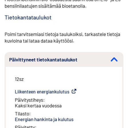
bensiinilaatujen sisältämää bioetanolia.
Tietokantataulukot
Poimi tarvitsemiasi tietoja taulukoiksi, tarkastele tietoja
kuvioina tai lataa dataa käyttöösi.
Päivittyneet tietokantataulukot
12sz
Liikenteen energiankulutus
(
Ulkoinen linkki
)
Päivitystiheys
:
Kaksi kertaa vuodessa
Tilasto
:
Energian hankinta ja kulutus
Päivitetty
: