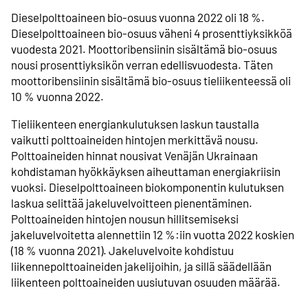
Dieselpolttoaineen bio-osuus vuonna 2022 oli 18 %.
Dieselpolttoaineen bio-osuus väheni 4 prosenttiyksikköä
vuodesta 2021. Moottoribensiinin sisältämä bio-osuus
nousi prosenttiyksikön verran edellisvuodesta. Täten
moottoribensiinin sisältämä bio-osuus tieliikenteessä oli
10 % vuonna 2022.
Tieliikenteen energiankulutuksen laskun taustalla
vaikutti polttoaineiden hintojen merkittävä nousu.
Polttoaineiden hinnat nousivat Venäjän Ukrainaan
kohdistaman hyökkäyksen aiheuttaman energiakriisin
vuoksi. Dieselpolttoaineen biokomponentin kulutuksen
laskua selittää jakeluvelvoitteen pienentäminen.
Polttoaineiden hintojen nousun hillitsemiseksi
jakeluvelvoitetta alennettiin 12 %:iin vuotta 2022 koskien
(18 % vuonna 2021). Jakeluvelvoite kohdistuu
liikennepolttoaineiden jakelijoihin, ja sillä säädellään
liikenteen polttoaineiden uusiutuvan osuuden määrää.