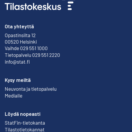
Ota yhteyttä
Opastinsilta 12
Ulkoinen linkki
00520 Helsinki
Vaihde 029 551 1000
Tietopalvelu 029 551 2220
info@stat.fi
Kysy meiltä
Neuvonta ja tietopalvelu
Medialle
Löydä nopeasti
StatFin-tietokanta
Ulkoinen linkki
Tilastotietokannat