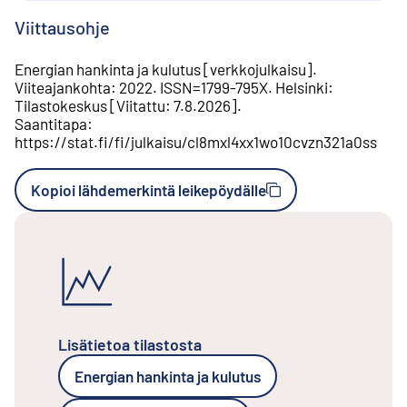
Viittausohje
Energian hankinta ja kulutus
[
verkkojulkaisu
].
Viiteajankohta
:
2022
.
ISSN=
1799-795X
.
Helsinki
:
Tilastokeskus
[
Viitattu
:
7.8.2026
].
Saantitapa
:
https://stat.fi/fi/julkaisu/cl8mxl4xx1wo10cvzn321a0ss
Kopioi lähdemerkintä leikepöydälle
Lisätietoa tilastosta
Energian hankinta ja kulutus