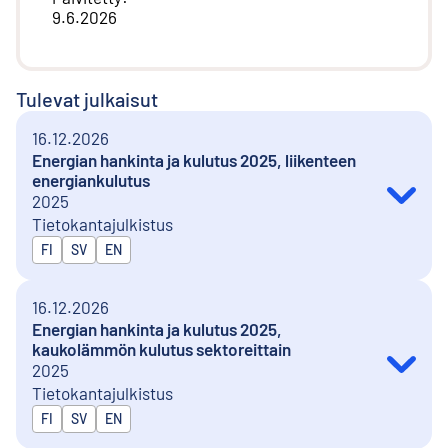
9.6.2026
Tulevat julkaisut
16.12.2026
Energian hankinta ja kulutus 2025, liikenteen
energiankulutus
2025
Tietokantajulkistus
Julkaistaan kielillä
FI
SV
EN
16.12.2026
Energian hankinta ja kulutus 2025,
kaukolämmön kulutus sektoreittain
2025
Tietokantajulkistus
Julkaistaan kielillä
FI
SV
EN