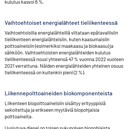
kulutus kasvoi 6 %.
Vaihtoehtoiset energialähteet tieliikenteessä
Vaihtoehtoisilla energialähteillä viitataan epätavallisiin
tieliikenteen energialähteisiin, kuten kaasumaisiin
polttoaineisiin (esimerkiksi maakaasu ja biokaasu) ja
sähköön. Vaihtoehtoisten energialähteiden kulutus
tieliikenteessä nousi yhteensä 47 % vuonna 2022 vuoteen
2021 verrattuna. Näiden energialähteiden yhteinen osuus
tieliikenteessä on kuitenkin pieni (2 %).
Liikennepolttoaineiden biokomponenteista
Liikenteen biopolttoaineisiin sisältyy erityyppisiä
sekoitettuja ja erikseen myytäviä biopohjaisia
polttoaineita.
Uusiutuva diesel on toisen sukupolven biopohjaista