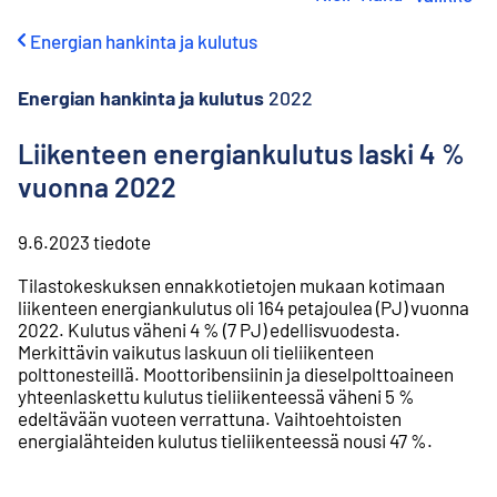
i
r
Energian hankinta ja kulutus
r
y
s
Energian hankinta ja kulutus
2022
i
s
Liikenteen energiankulutus laski 4 %
ä
vuonna 2022
l
t
ö
9.6.2023
tiedote
ö
n
Tilastokeskuksen ennakkotietojen mukaan kotimaan
liikenteen energiankulutus oli 164 petajoulea (PJ) vuonna
2022. Kulutus väheni 4 % (7 PJ) edellisvuodesta.
Merkittävin vaikutus laskuun oli tieliikenteen
polttonesteillä. Moottoribensiinin ja dieselpolttoaineen
yhteenlaskettu kulutus tieliikenteessä väheni 5 %
edeltävään vuoteen verrattuna. Vaihtoehtoisten
energialähteiden kulutus tieliikenteessä nousi 47 %.