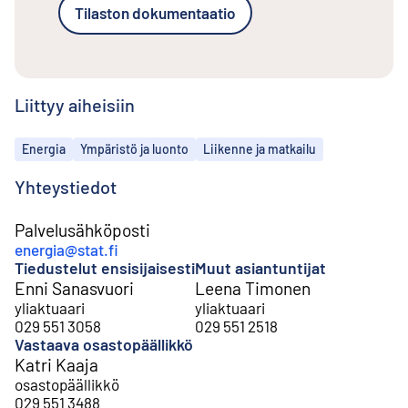
Tilaston dokumentaatio
Liittyy aiheisiin
Aiheet
Energia
Ympäristö ja luonto
Liikenne ja matkailu
Yhteystiedot
Palvelusähköposti
energia@stat.fi
Tiedustelut ensisijaisesti
Muut asiantuntijat
Enni Sanasvuori
Leena Timonen
yliaktuaari
yliaktuaari
029 551 3058
029 551 2518
Vastaava osastopäällikkö
Katri Kaaja
osastopäällikkö
029 551 3488