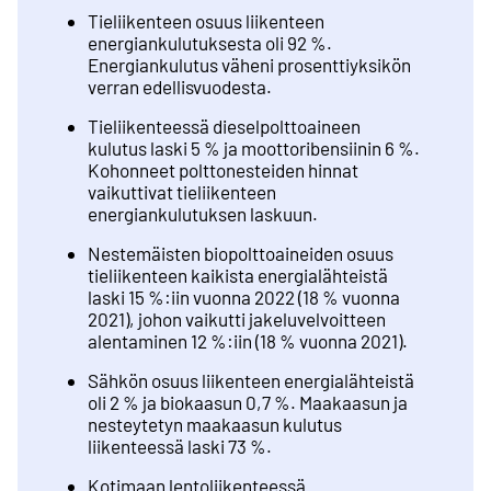
Tieliikenteen osuus liikenteen
energiankulutuksesta oli 92 %.
Energiankulutus väheni prosenttiyksikön
verran edellisvuodesta.
Tieliikenteessä dieselpolttoaineen
kulutus laski 5 % ja moottoribensiinin 6 %.
Kohonneet polttonesteiden hinnat
vaikuttivat tieliikenteen
energiankulutuksen laskuun.
Nestemäisten biopolttoaineiden osuus
tieliikenteen kaikista energialähteistä
laski 15 %:iin vuonna 2022 (18 % vuonna
2021), johon vaikutti jakeluvelvoitteen
alentaminen 12 %:iin (18 % vuonna 2021).
Sähkön osuus liikenteen energialähteistä
oli 2 % ja biokaasun 0,7 %. Maakaasun ja
nesteytetyn maakaasun kulutus
liikenteessä laski 73 %.
Kotimaan lentoliikenteessä