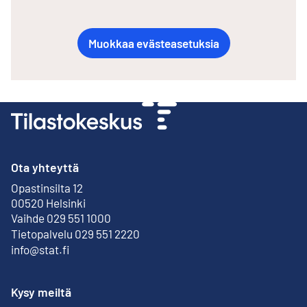
Muokkaa evästeasetuksia
Ota yhteyttä
Opastinsilta 12
Ulkoinen linkki
00520 Helsinki
Vaihde 029 551 1000
Tietopalvelu 029 551 2220
info@stat.fi
Kysy meiltä