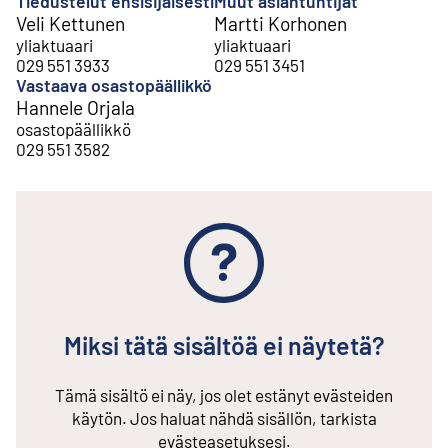
Tiedustelut ensisijaisesti
Muut asiantuntijat
Veli Kettunen
Martti Korhonen
yliaktuaari
yliaktuaari
029 551 3933
029 551 3451
Vastaava osastopäällikkö
Hannele Orjala
osastopäällikkö
029 551 3582
Miksi tätä sisältöä ei näytetä?
Tämä sisältö ei näy, jos olet estänyt evästeiden
käytön. Jos haluat nähdä sisällön, tarkista
evästeasetuksesi.