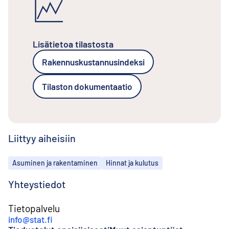
Lisätietoa tilastosta
Rakennuskustannusindeksi
Tilaston dokumentaatio
Liittyy aiheisiin
Aiheet
Asuminen ja rakentaminen
Hinnat ja kulutus
Yhteystiedot
Tietopalvelu
info@stat.fi