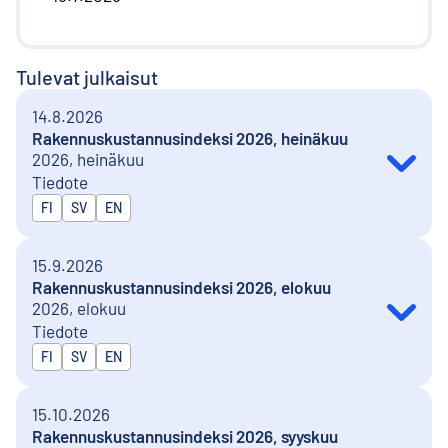
Tulevat julkaisut
14.8.2026
Rakennuskustannusindeksi 2026, heinäkuu
2026, heinäkuu
Tiedote
Julkaistaan kielillä
FI
SV
EN
15.9.2026
Rakennuskustannusindeksi 2026, elokuu
2026, elokuu
Tiedote
Julkaistaan kielillä
FI
SV
EN
15.10.2026
Rakennuskustannusindeksi 2026, syyskuu