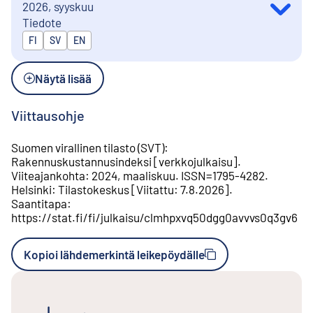
2026, syyskuu
Tiedote
Julkaistaan kielillä
FI
SV
EN
Näytä lisää
Viittausohje
Suomen virallinen tilasto (SVT)
:
Rakennuskustannusindeksi
[
verkkojulkaisu
].
Viiteajankohta
:
2024, maaliskuu
.
ISSN=
1795-4282
.
Helsinki
:
Tilastokeskus
[
Viitattu
:
7.8.2026
].
Saantitapa
:
https://stat.fi/fi/julkaisu/clmhpxvq50dgg0avvvs0q3gv6
Kopioi lähdemerkintä leikepöydälle