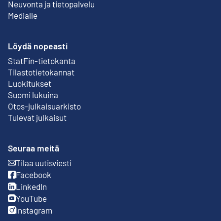
Neuvonta ja tietopalvelu
Medialle
Löydä nopeasti
StatFin-tietokanta
Ulkoinen linkki
Tilastotietokannat
Luokitukset
Suomi lukuina
Otos-julkaisuarkisto
Ulkoinen linkki
Tulevat julkaisut
Seuraa meitä
Tilaa uutisviesti
Ulkoinen linkki
Facebook
Ulkoinen linkki
LinkedIn
Ulkoinen linkki
YouTube
Ulkoinen linkki
Instagram
Ulkoinen linkki