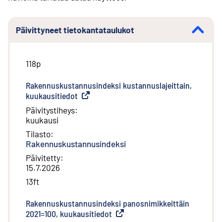
Päivittyneet tietokantataulukot
118p
Rakennuskustannusindeksi kustannuslajeittain,
kuukausitiedot
(
Ulkoinen linkki
)
Päivitystiheys
:
kuukausi
Tilasto
:
Rakennuskustannusindeksi
Päivitetty
:
15.7.2026
13ft
Rakennuskustannusindeksi panosnimikkeittäin
2021=100, kuukausitiedot
(
Ulkoinen linkki
)