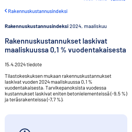
i
r
Rakennuskustannusindeksi
r
y
s
Rakennuskustannusindeksi
2024, maaliskuu
i
s
Rakennuskustannukset laskivat
ä
maaliskuussa 0,1 % vuodentakaisesta
l
t
ö
15.4.2024
tiedote
ö
n
Tilastokeskuksen mukaan rakennuskustannukset
laskivat vuoden 2024 maaliskuussa 0,1 %
vuodentakaisesta. Tarvikepanoksista vuodessa
kustannukset laskivat eniten betonielementeissä (-9,5 %)
ja teräsrakenteissa (-7,7 %).