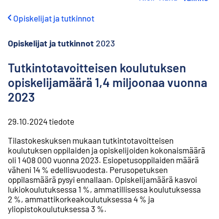
i
r
Opiskelijat ja tutkinnot
r
y
s
Opiskelijat ja tutkinnot
2023
i
s
Tutkintotavoitteisen koulutuksen
ä
opiskelijamäärä 1,4 miljoonaa vuonna
l
t
2023
ö
ö
n
29.10.2024
tiedote
Tilastokeskuksen mukaan tutkintotavoitteisen
koulutuksen oppilaiden ja opiskelijoiden kokonaismäärä
oli 1 408 000 vuonna 2023. Esiopetusoppilaiden määrä
väheni 14 % edellisvuodesta. Perusopetuksen
oppilasmäärä pysyi ennallaan. Opiskelijamäärä kasvoi
lukiokoulutuksessa 1 %, ammatillisessa koulutuksessa
2 %, ammattikorkeakoulutuksessa 4 % ja
yliopistokoulutuksessa 3 %.