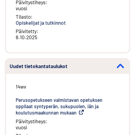
Päivitystiheys
:
vuosi
Tilasto
:
Opiskelijat ja tutkinnot
Päivitetty
:
8.10.2025
Uudet tietokantataulukot
14wv
Perusopetukseen valmistavan opetuksen
oppilaat syntyperän, sukupuolen, iän ja
koulutusmaakunnan mukaan
(
Ulkoinen linkki
)
Päivitystiheys
:
vuosi