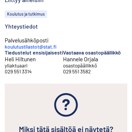
Aiheet
Koulutus ja tutkimus
Yhteystiedot
Palvelusähköposti
koulutustilastot@stat.fi
Tiedustelut ensisijaisesti
Vastaava osastopäällikkö
Heli Hiltunen
Hannele Orjala
yliaktuaari
osastopäällikkö
029 551 3314
029 551 3582
Miksi tätä sisältöä ei näytetä?