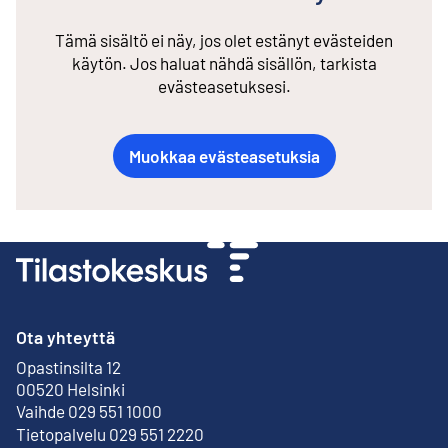
Tämä sisältö ei näy, jos olet estänyt evästeiden
käytön. Jos haluat nähdä sisällön, tarkista
evästeasetuksesi.
Muokkaa evästeasetuksia
Ota yhteyttä
Opastinsilta 12
Ulkoinen linkki
00520 Helsinki
Vaihde 029 551 1000
Tietopalvelu 029 551 2220