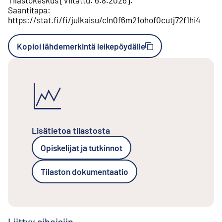
Saantitapa
:
https://stat.fi/fi/julkaisu/cln0f6m21ohof0cutj72f1hi4
Kopioi lähdemerkintä leikepöydälle
Lisätietoa tilastosta
Opiskelijat ja tutkinnot
Tilaston dokumentaatio
Liittyy aiheisiin