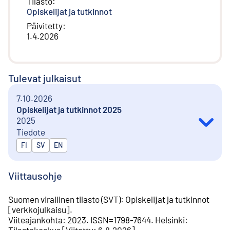
Tilasto
:
Opiskelijat ja tutkinnot
Päivitetty
:
1.4.2026
Tulevat julkaisut
7.10.2026
Opiskelijat ja tutkinnot 2025
2025
Tiedote
Julkaistaan kielillä
FI
SV
EN
Viittausohje
Suomen virallinen tilasto (SVT)
:
Opiskelijat ja tutkinnot
[
verkkojulkaisu
].
Viiteajankohta
:
2023
.
ISSN=
1798-7644
.
Helsinki
:
Tilastokeskus
[
Viitattu
:
6.8.2026
].