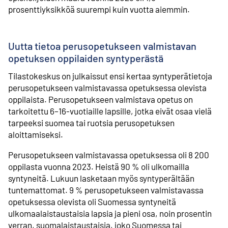
prosenttiyksikköä suurempi kuin vuotta aiemmin.
Uutta tietoa perusopetukseen valmistavan
opetuksen oppilaiden syntyperästä
Tilastokeskus on julkaissut ensi kertaa syntyperätietoja
perusopetukseen valmistavassa opetuksessa olevista
oppilaista. Perusopetukseen valmistava opetus on
tarkoitettu 6–16-vuotiaille lapsille, jotka eivät osaa vielä
tarpeeksi suomea tai ruotsia perusopetuksen
aloittamiseksi.
Perusopetukseen valmistavassa opetuksessa oli 8 200
oppilasta vuonna 2023. Heistä 90 % oli ulkomailla
syntyneitä. Lukuun lasketaan myös syntyperältään
tuntemattomat. 9 % perusopetukseen valmistavassa
opetuksessa olevista oli Suomessa syntyneitä
ulkomaalaistaustaisia lapsia ja pieni osa, noin prosentin
verran, suomalaistaustaisia, joko Suomessa tai