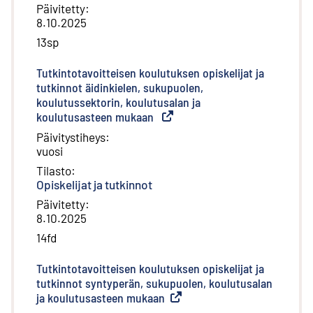
Päivitetty
:
8.10.2025
13sp
Tutkintotavoitteisen koulutuksen opiskelijat ja
tutkinnot äidinkielen, sukupuolen,
koulutussektorin, koulutusalan ja
koulutusasteen mukaan
(
Ulkoinen linkki
)
Päivitystiheys
:
vuosi
Tilasto
:
Opiskelijat ja tutkinnot
Päivitetty
:
8.10.2025
14fd
Tutkintotavoitteisen koulutuksen opiskelijat ja
tutkinnot syntyperän, sukupuolen, koulutusalan
ja koulutusasteen mukaan
(
Ulkoinen linkki
)