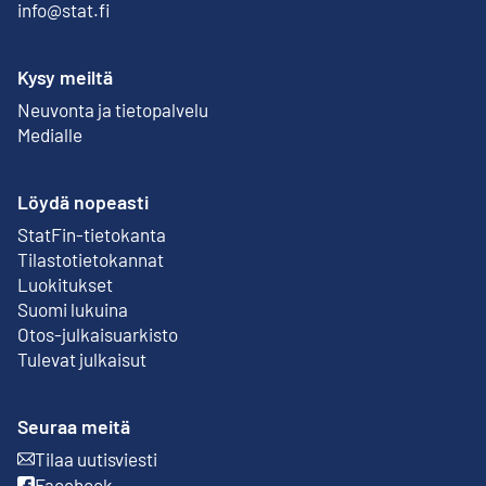
info@stat.fi
Kysy meiltä
Neuvonta ja tietopalvelu
Medialle
Löydä nopeasti
StatFin-tietokanta
Ulkoinen linkki
Tilastotietokannat
Luokitukset
Suomi lukuina
Otos-julkaisuarkisto
Ulkoinen linkki
Tulevat julkaisut
Seuraa meitä
Tilaa uutisviesti
Ulkoinen linkki
Facebook