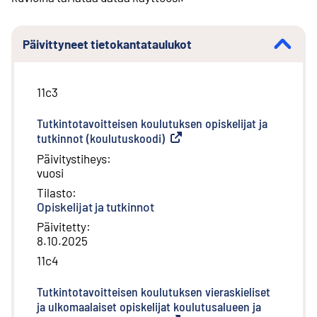
Päivittyneet tietokantataulukot
11c3
Tutkintotavoitteisen koulutuksen opiskelijat ja
tutkinnot (koulutuskoodi)
(
Ulkoinen linkki
)
Päivitystiheys
:
vuosi
Tilasto
:
Opiskelijat ja tutkinnot
Päivitetty
:
8.10.2025
11c4
Tutkintotavoitteisen koulutuksen vieraskieliset
ja ulkomaalaiset opiskelijat koulutusalueen ja