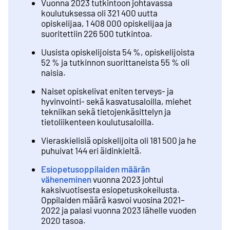
Vuonna 2023 tutkintoon johtavassa
koulutuksessa oli 321 400 uutta
opiskelijaa, 1 408 000 opiskelijaa ja
suoritettiin 226 500 tutkintoa.
Uusista opiskelijoista 54 %, opiskelijoista
52 % ja tutkinnon suorittaneista 55 % oli
naisia.
Naiset opiskelivat eniten terveys- ja
hyvinvointi- sekä kasvatusaloilla, miehet
tekniikan sekä tietojenkäsittelyn ja
tietoliikenteen koulutusaloilla.
Vieraskielisiä opiskelijoita oli 181 500 ja he
puhuivat 144 eri äidinkieltä.
Esiopetusoppilaiden määrän
väheneminen
vuonna 2023 johtui
kaksivuotisesta esiopetuskokeilusta.
Oppilaiden määrä kasvoi vuosina 2021–
2022 ja palasi vuonna 2023 lähelle vuoden
2020 tasoa.