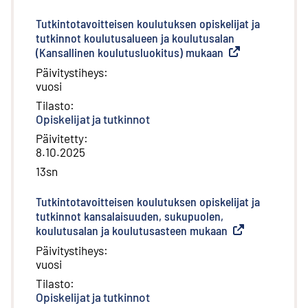
Tutkintotavoitteisen koulutuksen opiskelijat ja
tutkinnot koulutusalueen ja koulutusalan
(Kansallinen koulutusluokitus) mukaan
(
Ulkoinen linkki
)
Päivitystiheys
:
vuosi
Tilasto
:
Opiskelijat ja tutkinnot
Päivitetty
:
8.10.2025
13sn
Tutkintotavoitteisen koulutuksen opiskelijat ja
tutkinnot kansalaisuuden, sukupuolen,
koulutusalan ja koulutusasteen mukaan
(
Ulkoinen linkki
)
Päivitystiheys
:
vuosi
Tilasto
:
Opiskelijat ja tutkinnot