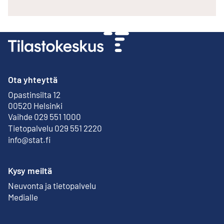
Ota yhteyttä
Opastinsilta 12
Ulkoinen linkki
00520 Helsinki
Vaihde 029 551 1000
Tietopalvelu 029 551 2220
info@stat.fi
Kysy meiltä
Neuvonta ja tietopalvelu
Medialle