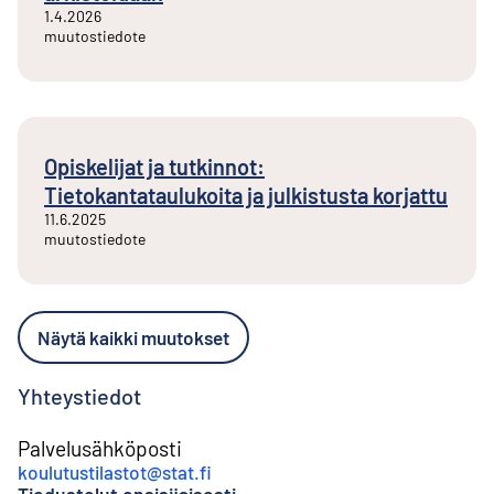
1.4.2026
muutostiedote
Opiskelijat ja tutkinnot:
Tietokantataulukoita ja julkistusta korjattu
11.6.2025
muutostiedote
Näytä kaikki muutokset
Yhteystiedot
Palvelusähköposti
koulutustilastot@stat.fi
Tiedustelut ensisijaisesti