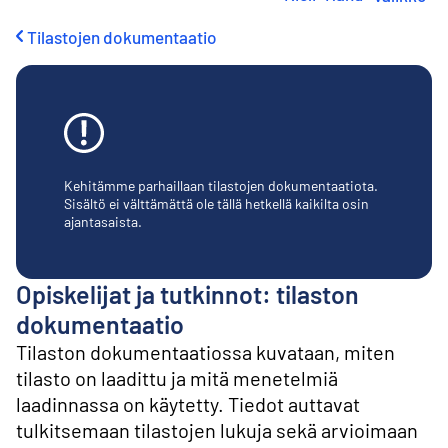
i
r
Tilastojen dokumentaatio
r
y
s
i
s
ä
l
t
Kehitämme parhaillaan tilastojen dokumentaatiota.
ö
Sisältö ei välttämättä ole tällä hetkellä kaikilta osin
ajantasaista.
ö
n
Opiskelijat ja tutkinnot: tilaston
dokumentaatio
Tilaston dokumentaatiossa kuvataan, miten
tilasto on laadittu ja mitä menetelmiä
laadinnassa on käytetty. Tiedot auttavat
tulkitsemaan tilastojen lukuja sekä arvioimaan