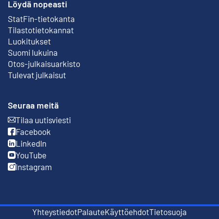
Löydä nopeasti
StatFin-tietokanta
Ulkoinen linkki
Tilastotietokannat
Luokitukset
Suomi lukuina
Otos-julkaisuarkisto
Ulkoinen linkki
Tulevat julkaisut
Seuraa meitä
Tilaa uutisviesti
Ulkoinen linkki
Facebook
Ulkoinen linkki
LinkedIn
Ulkoinen linkki
YouTube
Ulkoinen linkki
Instagram
Ulkoinen linkki
Yhteystiedot
Palaute
Käyttöehdot
Tietosuoja
Ulkoinen linkki
Ulkoinen linkki