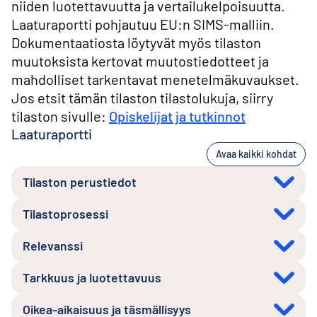
niiden luotettavuutta ja vertailukelpoisuutta.
Laaturaportti pohjautuu EU:n SIMS-malliin.
Dokumentaatiosta löytyvät myös tilaston
muutoksista kertovat muutostiedotteet ja
mahdolliset tarkentavat menetelmäkuvaukset.
Jos etsit tämän tilaston tilastolukuja, siirry
tilaston sivulle:
Opiskelijat ja tutkinnot
Laaturaportti
Avaa kaikki kohdat
Tilaston perustiedot
Tilastoprosessi
Relevanssi
Tarkkuus ja luotettavuus
Oikea-aikaisuus ja täsmällisyys