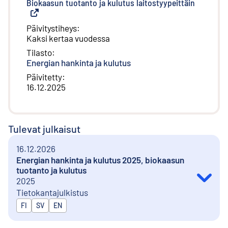
Biokaasun tuotanto ja kulutus laitostyypeittäin
(
Ulkoinen
Päivitystiheys
:
Kaksi kertaa vuodessa
Tilasto
:
Energian hankinta ja kulutus
Päivitetty
:
16.12.2025
Tulevat julkaisut
16.12.2026
Energian hankinta ja kulutus 2025, biokaasun
tuotanto ja kulutus
2025
Tietokantajulkistus
Julkaistaan kielillä
FI
SV
EN