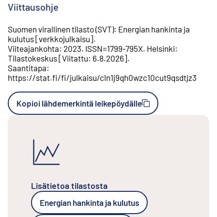
Viittausohje
Suomen virallinen tilasto (SVT)
:
Energian hankinta ja
kulutus
[
verkkojulkaisu
].
Viiteajankohta
:
2023
.
ISSN=
1799-795X
.
Helsinki
:
Tilastokeskus
[
Viitattu
:
6.8.2026
].
Saantitapa
:
https://stat.fi/fi/julkaisu/cln1j9qh0wzc10cut9qsdtjz3
Kopioi lähdemerkintä leikepöydälle
Lisätietoa tilastosta
Energian hankinta ja kulutus