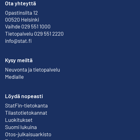
Ota yhteyttä
Opastinsilta 12
Ulkoinen linkki
00520 Helsinki
Vaihde 029 551 1000
Tietopalvelu 029 551 2220
info@stat.fi
Kysy meiltä
Neuvonta ja tietopalvelu
Medialle
Löydä nopeasti
StatFin-tietokanta
Ulkoinen linkki
Tilastotietokannat
Luokitukset
Suomi lukuina
Otos-julkaisuarkisto
Ulkoinen linkki