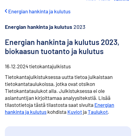
i
r
Energian hankinta ja kulutus
r
y
s
Energian hankinta ja kulutus
2023
i
s
Energian hankinta ja kulutus 2023,
ä
biokaasun tuotanto ja kulutus
l
t
ö
16.12.2024
tietokantajulkistus
ö
n
Tietokantajulkistuksessa uutta tietoa julkaistaan
tietokantataulukoissa, jotka ovat otsikon
Tietokantataulukot alla.
Julkistuksessa ei ole
asiantuntijan kirjoittamaa analyysitekstiä.
Lisää
tilastotietoja tästä tilastosta saat sivulta
Energian
hankinta ja kulutus
kohdista
Kuviot
ja
Taulukot
.