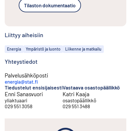
Tilaston dokumentaatio
Liittyy aiheisiin
Aiheet
Energia
Ympäristö ja luonto
Liikenne ja matkailu
Yhteystiedot
Palvelusähköposti
energia@stat.fi
Tiedustelut ensisijaisesti
Vastaava osastopäällikkö
Enni Sanasvuori
Katri Kaaja
yliaktuaari
osastopäällikkö
029 551 3058
029 551 3488