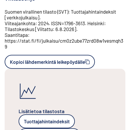
Suomen virallinen tilasto (SVT)
:
Tuottajahintaindeksit
[
verkkojulkaisu
].
Viiteajankohta
:
2024
.
ISSN=
1796-3613
.
Helsinki
:
Tilastokeskus
[
Viitattu
:
6.8.2026
].
Saantitapa
:
https://stat.fi/fi/julkaisu/cm0z2ube77zrd08w1vesmqh3
9
Kopioi lähdemerkintä leikepöydälle
Lisätietoa tilastosta
Tuottajahintaindeksit