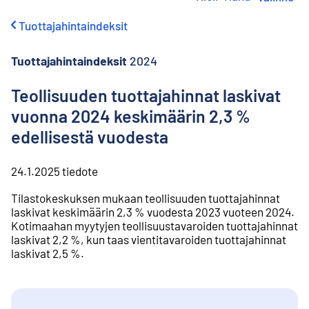
i
r
Tuottajahintaindeksit
r
y
s
Tuottajahintaindeksit
2024
i
s
Teollisuuden tuottajahinnat laskivat
ä
vuonna 2024 keskimäärin 2,3 %
l
t
edellisestä vuodesta
ö
ö
n
24.1.2025
tiedote
Tilastokeskuksen mukaan teollisuuden tuottajahinnat
laskivat keskimäärin 2,3 % vuodesta 2023 vuoteen 2024.
Kotimaahan myytyjen teollisuustavaroiden tuottajahinnat
laskivat 2,2 %, kun taas vientitavaroiden tuottajahinnat
laskivat 2,5 %.