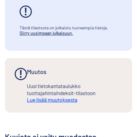
Tästä tilastosta on julkaistu tuoreempia tietoja.
Siirry uusimpaan julkaisuun.
Muutos
Uusi tietokantataulukko
tuottajahintaindeksit-tilastoon
Lue lisää muutoksesta
Kuviota ei voitu muodostaa