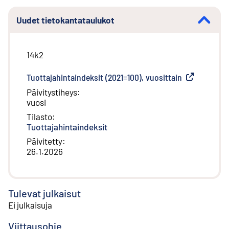
Uudet tietokantataulukot
14k2
Tuottajahintaindeksit (2021=100), vuosittain
(
Ulkoinen lin
Päivitystiheys
:
vuosi
Tilasto
:
Tuottajahintaindeksit
Päivitetty
:
26.1.2026
Tulevat julkaisut
Ei julkaisuja
Viittausohje