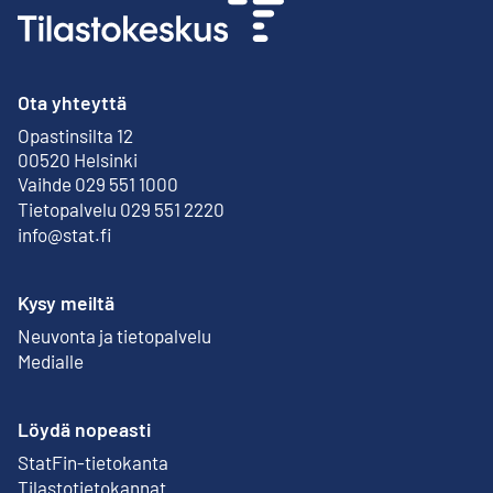
Ota yhteyttä
Opastinsilta 12
Ulkoinen linkki
00520 Helsinki
Vaihde 029 551 1000
Tietopalvelu 029 551 2220
info@stat.fi
Kysy meiltä
Neuvonta ja tietopalvelu
Medialle
Löydä nopeasti
StatFin-tietokanta
Ulkoinen linkki
Tilastotietokannat