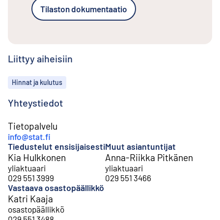
Tilaston dokumentaatio
Liittyy aiheisiin
Aiheet
Hinnat ja kulutus
Yhteystiedot
Tietopalvelu
info@stat.fi
Tiedustelut ensisijaisesti
Muut asiantuntijat
Kia Hulkkonen
Anna-Riikka Pitkänen
yliaktuaari
yliaktuaari
029 551 3999
029 551 3466
Vastaava osastopäällikkö
Katri Kaaja
osastopäällikkö
029 551 3488