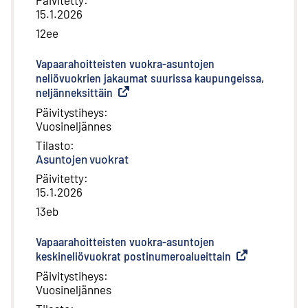
Päivitetty
:
15.1.2026
12ee
Vapaarahoitteisten vuokra-asuntojen
neliövuokrien jakaumat suurissa kaupungeissa,
neljänneksittäin
(
Ulkoinen linkki
)
Päivitystiheys
:
Vuosineljännes
Tilasto
:
Asuntojen vuokrat
Päivitetty
:
15.1.2026
13eb
Vapaarahoitteisten vuokra-asuntojen
keskineliövuokrat postinumeroalueittain
(
Ulkoinen linkki
)
Päivitystiheys
:
Vuosineljännes