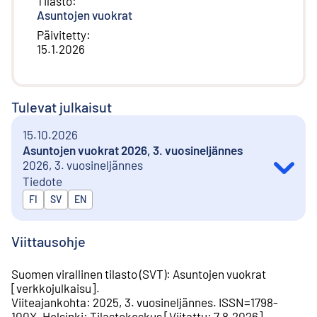
Tilasto
:
Asuntojen vuokrat
Päivitetty
:
15.1.2026
Tulevat julkaisut
15.10.2026
Asuntojen vuokrat 2026, 3. vuosineljännes
2026, 3. vuosineljännes
Tiedote
Julkaistaan kielillä
FI
SV
EN
Viittausohje
Suomen virallinen tilasto (SVT)
:
Asuntojen vuokrat
[
verkkojulkaisu
].
Viiteajankohta
:
2025, 3. vuosineljännes
.
ISSN=
1798-
100X
.
Helsinki
:
Tilastokeskus
[
Viitattu
:
7.8.2026
].