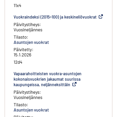
11x4
Vuokraindeksi (2015=100) ja keskineliövuokrat
(
Ulkoinen l
Päivitystiheys
:
Vuosineljännes
Tilasto
:
Asuntojen vuokrat
Päivitetty
:
15.1.2026
12d4
Vapaarahoitteisten vuokra-asuntojen
kokonaisvuokrien jakaumat suurissa
kaupungeissa, neljänneksittäin
(
Ulkoinen linkki
)
Päivitystiheys
:
Vuosineljännes
Tilasto
:
Asuntojen vuokrat