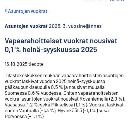
i
r
Asuntojen vuokrat
r
y
s
Asuntojen vuokrat
2025, 3. vuosineljännes
i
s
Vapaarahoitteiset vuokrat nousivat
ä
0,1 % heinä-syyskuussa 2025
l
t
ö
16.10.2025
tiedote
ö
n
Tilastokeskuksen mukaan vapaarahoitteisten asuntojen
vuokrat laskivat vuoden 2025 heinä-syyskuussa
pääkaupunkiseudulla 0,5 % ja nousivat muualla
Suomessa 0,6 % vuodessa. Eniten vapaarahoitteisten
vuokra-asuntojen vuokrat nousivat Rovaniemellä (2,0 %),
Vaasassa (1,2 %) sekä Mikkelissä (1,1 %). Vuokrat laskivat
eniten Vantaalla (-1,3 %), Hyvinkäällä (-1,1 %) sekä
Porvoossa (- 1,1 %)