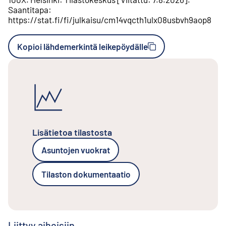
Saantitapa
:
https://stat.fi/fi/julkaisu/cm14vqcth1ulx08usbvh9aop8
Kopioi lähdemerkintä leikepöydälle
Lisätietoa tilastosta
Asuntojen vuokrat
Tilaston dokumentaatio
Liittyy aiheisiin