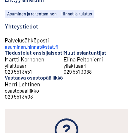
Aiheet
Asuminen ja rakentaminen
Hinnat ja kulutus
Yhteystiedot
Palvelusähköposti
asuminen.hinnat@stat.fi
Tiedustelut ensisijaisesti
Muut asiantuntijat
Martti Korhonen
Elina Peltoniemi
yliaktuaari
yliaktuaari
029 551 3451
029 551 3088
Vastaava osastopäällikkö
Harri Lehtinen
osastopäällikkö
029 551 3403