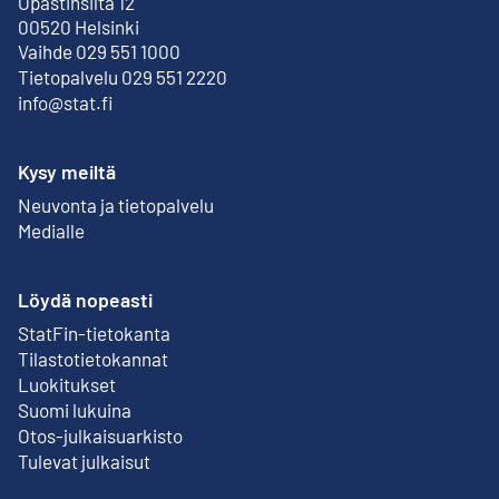
Opastinsilta 12
Ulkoinen linkki
00520 Helsinki
Vaihde 029 551 1000
Tietopalvelu 029 551 2220
info@stat.fi
Kysy meiltä
Neuvonta ja tietopalvelu
Medialle
Löydä nopeasti
StatFin-tietokanta
Ulkoinen linkki
Tilastotietokannat
Luokitukset
Suomi lukuina
Otos-julkaisuarkisto
Ulkoinen linkki
Tulevat julkaisut