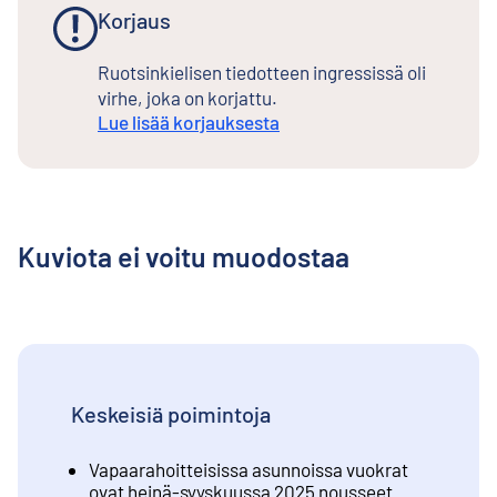
Korjaus
Ruotsinkielisen tiedotteen ingressissä oli
virhe, joka on korjattu.
Lue lisää korjauksesta
Kuviota ei voitu muodostaa
Keskeisiä poimintoja
Vapaarahoitteisissa asunnoissa vuokrat
ovat heinä-syyskuussa 2025 nousseet