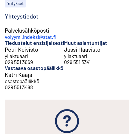
Aiheet
Yritykset
Yhteystiedot
Palvelusähköposti
volyymi.indeksi@stat.fi
Tiedustelut ensisijaisesti
Muut asiantuntijat
Petri Koivisto
Jussi Haavisto
yliaktuaari
yliaktuaari
029 551 3669
029 551 3341
Vastaava osastopäällikkö
Katri Kaaja
osastopäällikkö
029 551 3488