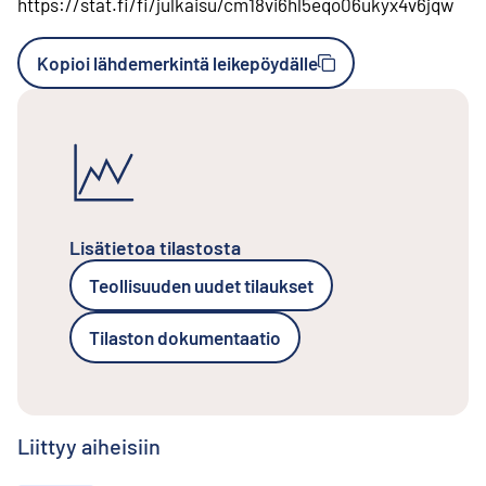
https://stat.fi/fi/julkaisu/cm18vi6hl5eqo06ukyx4v6jqw
Kopioi lähdemerkintä leikepöydälle
Lisätietoa tilastosta
Teollisuuden uudet tilaukset
Tilaston dokumentaatio
Liittyy aiheisiin