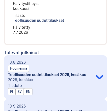
Päivitystiheys
:
kuukausi
Tilasto
:
Teollisuuden uudet tilaukset
Päivitetty
:
7.7.2026
Tulevat julkaisut
10.8.2026
Huomenna
Teollisuuden uudet tilaukset 2026, kesäkuu
2026, kesäkuu
Tiedote
Julkaistaan kielillä
FI
SV
EN
10.9.2026