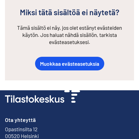
Miksi tätä sisältöä ei näytetä?
Tämä sisältö ei näy, jos olet estänyt evästeiden
käytön. Jos haluat nähdä sisällön, tarkista
evästeasetuksesi.
Muokkaa evästeasetuksia
Ota yhteyttä
Opastinsilta 12
Ulkoinen linkki
00520 Helsinki