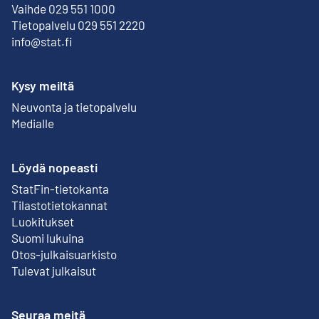
Vaihde 029 551 1000
Tietopalvelu 029 551 2220
info@stat.fi
Kysy meiltä
Neuvonta ja tietopalvelu
Medialle
Löydä nopeasti
StatFin-tietokanta
Ulkoinen linkki
Tilastotietokannat
Luokitukset
Suomi lukuina
Otos-julkaisuarkisto
Ulkoinen linkki
Tulevat julkaisut
Seuraa meitä