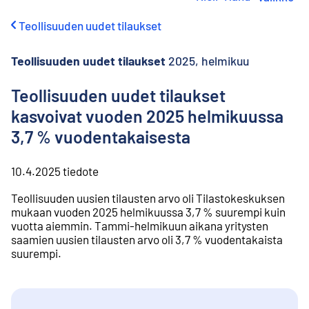
i
r
Teollisuuden uudet tilaukset
r
y
s
Teollisuuden uudet tilaukset
2025, helmikuu
i
s
Teollisuuden uudet tilaukset
ä
kasvoivat vuoden 2025 helmikuussa
l
t
3,7 % vuodentakaisesta
ö
ö
n
10.4.2025
tiedote
Teollisuuden uusien tilausten arvo oli Tilastokeskuksen
mukaan vuoden 2025 helmikuussa 3,7 % suurempi kuin
vuotta aiemmin. Tammi-helmikuun aikana yritysten
saamien uusien tilausten arvo oli 3,7 % vuodentakaista
suurempi.