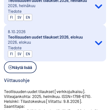
Teollisuuden uudet tilaukset 2026, heinäkuu
2026, heinäkuu
Tiedote
Julkaistaan kielillä
FI
SV
EN
8.10.2026
Teollisuuden uudet tilaukset 2026, elokuu
2026, elokuu
Tiedote
Julkaistaan kielillä
FI
SV
EN
Näytä lisää
Viittausohje
Teollisuuden uudet tilaukset
[
verkkojulkaisu
].
Viiteajankohta
:
2025, helmikuu
.
ISSN=
1798-6710
.
Helsinki
:
Tilastokeskus
[
Viitattu
:
9.8.2026
].
Saantitapa
: