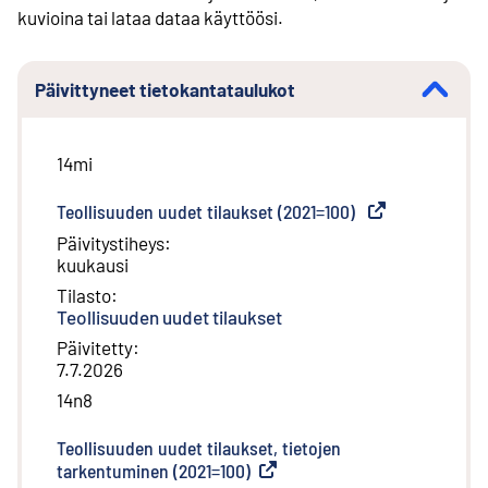
kuvioina tai lataa dataa käyttöösi.
Päivittyneet tietokantataulukot
14mi
Teollisuuden uudet tilaukset (2021=100)
(
Ulkoinen linkki
)
Päivitystiheys
:
kuukausi
Tilasto
:
Teollisuuden uudet tilaukset
Päivitetty
:
7.7.2026
14n8
Teollisuuden uudet tilaukset, tietojen
tarkentuminen (2021=100)
(
Ulkoinen linkki
)