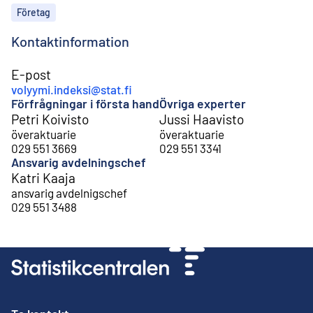
Ämnen
Företag
Kontaktinformation
E-post
volyymi.indeksi@stat.fi
Förfrågningar i första hand
Övriga experter
Petri Koivisto
Jussi Haavisto
överaktuarie
överaktuarie
029 551 3669
029 551 3341
Ansvarig avdelningschef
Katri Kaaja
ansvarig avdelnigschef
029 551 3488