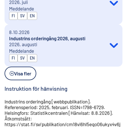
2026, juli
Meddelande
Publiceras på
FI
SV
EN
8.10.2026
Industrins orderingång 2026, augusti
2026, augusti
Meddelande
Publiceras på
FI
SV
EN
Visa fler
Instruktion för hänvisning
Industrins orderingång
[
webbpublikation
].
Referensperiod
:
2025, februari
.
ISSN=
1798-6729
.
Helsingfors
:
Statistikcentralen
[
Hänvisat
:
8.8.2026
].
Åtkomstsätt
:
https://stat.fi/sv/publikation/cm18vi6hl5eqo06ukyx4v6j