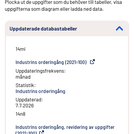
Plocka ut de uppgifter som du behöver till tabeller, visa
uppgifterna som diagram eller ladda ned data.
Uppdaterade databastabeller
14mi
Industrins orderingång (2021=100)
(
Extern länk
)
Uppdateringsfrekvens
:
månad
Statistik
:
Industrins orderingång
Uppdaterad
:
7.7.2026
14n8
Industrins orderingång, revidering av uppgifter
(2021=100)
(
Extern länk
)