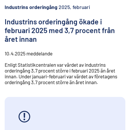
l
i
Industrins orderingång
2025, februari
n
n
Industrins orderingång ökade i
e
februari 2025 med 3,7 procent från
h
å
året innan
l
l
10.4.2025
meddelande
Enligt Statistikcentralen var värdet av industrins
orderingång 3,7 procent större i februari 2025 än året
innan. Under januari–februari var värdet av företagens
orderingång 3,7 procent större än året innan.