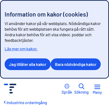
Information om kakor (cookies)
Vi använder kakor på vår webbplats. Nödvändiga kakor
behövs för att webbplatsen ska fungera på rätt sätt.
Andra kakor behövs för att visa videor, poddar och
feedbacktjäster.
Läs mer om kakor.
Jag tillåter alla kakor
Bara nödvändiga kakor
G
å
Språk
Sökning
Meny
t
i
Industrins orderingång
l