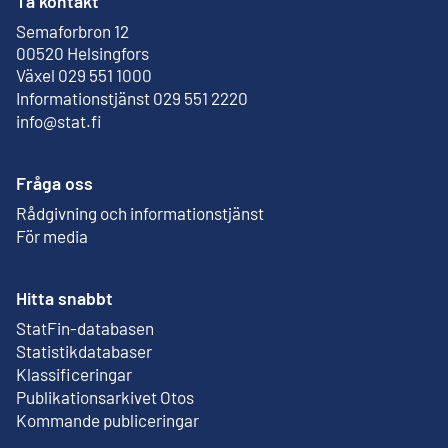
Ta kontakt
Semaforbron 12
Extern länk
00520 Helsingfors
Växel 029 551 1000
Informationstjänst 029 551 2220
info@stat.fi
Fråga oss
Rådgivning och informationstjänst
För media
Hitta snabbt
StatFin-databasen
Extern länk
Statistikdatabaser
Klassificeringar
Publikationsarkivet Otos
Extern länk
Kommande publiceringar