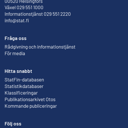
Extern länk
00520 Helsingfors
Växel 029 551 1000
Informationstjänst 029 551 2220
info@stat.fi
Fråga oss
Rådgivning och informationstjänst
För media
Hitta snabbt
StatFin-databasen
Extern länk
Statistikdatabaser
Klassificeringar
Publikationsarkivet Otos
Extern länk
Kommande publiceringar
Följ oss