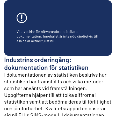
l
i
n
n
e
h
å
Vi utvecklar för närvarande statistikens
l
dokumentation. Innehållet är inte nödvändigtvis till
alla delar aktuellt just nu.
l
Industrins orderingång:
dokumentation för statistiken
I dokumentationen av statistiken beskrivs hur
statistiken har framställts och vilka metoder
som har använts vid framställningen.
Uppgifterna hjälper till att tolka siffrorna i
statistiken samt att bedöma deras tillförlitlighet
och jämförbarhet. Kvalitetsrapporten baserar
sig på EU:s SIMS-modell. I dokumentationen