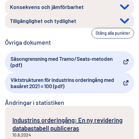
Konsekvens och jämförbarhet
Tillgänglighet och tydlighet
Stäng alla punkter
Övriga dokument
Säsongrensning med Tramo/Seats-metoden
Extern länk
(pdf)
Viktstrukturen för industrins orderingång med
Extern länk
basåret 2021 = 100 (pdf)
Ändringar i statistiken
Industrins orderingång: En ny revidering
databastabell publiceras
10.6.2024