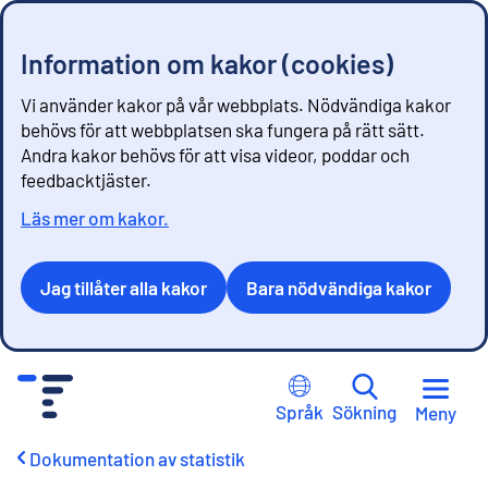
Information om kakor (cookies)
Vi använder kakor på vår webbplats. Nödvändiga kakor
behövs för att webbplatsen ska fungera på rätt sätt.
Andra kakor behövs för att visa videor, poddar och
feedbacktjäster.
Läs mer om kakor.
Jag tillåter alla kakor
Bara nödvändiga kakor
G
å
Språk
Sökning
Meny
t
i
Dokumentation av statistik
l