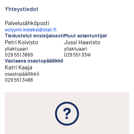
Yhteystiedot
Palvelusähköposti
volyymi.indeksi@stat.fi
Tiedustelut ensisijaisesti
Muut asiantuntijat
Petri Koivisto
Jussi Haavisto
yliaktuaari
yliaktuaari
029 551 3669
029 551 3341
Vastaava osastopäällikkö
Katri Kaaja
osastopäällikkö
029 551 3488