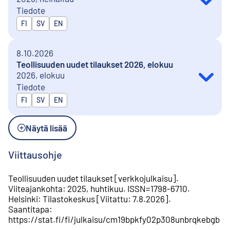
Tiedote
Julkaistaan kielillä
FI
SV
EN
8.10.2026
Teollisuuden uudet tilaukset 2026, elokuu
2026, elokuu
Tiedote
Julkaistaan kielillä
FI
SV
EN
Näytä lisää
Viittausohje
Teollisuuden uudet tilaukset
[
verkkojulkaisu
].
Viiteajankohta
:
2025, huhtikuu
.
ISSN=
1798-6710
.
Helsinki
:
Tilastokeskus
[
Viitattu
:
7.8.2026
].
Saantitapa
:
https://stat.fi/fi/julkaisu/cm19bpkfy02p308unbrqkebgb