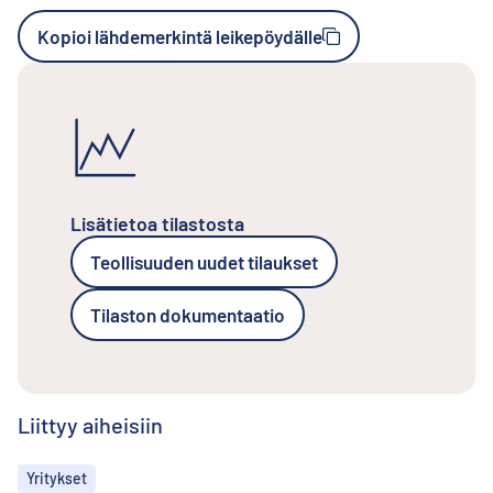
Kopioi lähdemerkintä leikepöydälle
Lisätietoa tilastosta
Teollisuuden uudet tilaukset
Tilaston dokumentaatio
Liittyy aiheisiin
Aiheet
Yritykset