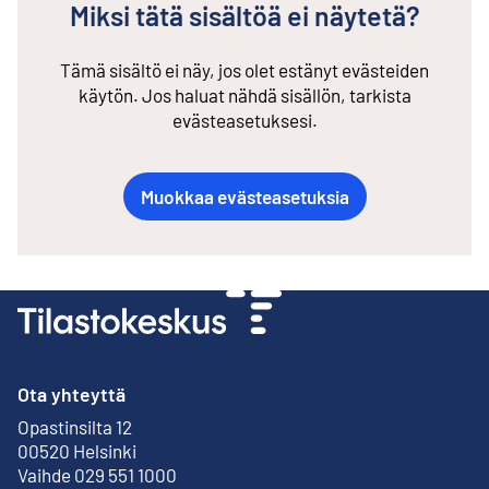
Miksi tätä sisältöä ei näytetä?
Tämä sisältö ei näy, jos olet estänyt evästeiden
käytön. Jos haluat nähdä sisällön, tarkista
evästeasetuksesi.
Muokkaa evästeasetuksia
Ota yhteyttä
Opastinsilta 12
Ulkoinen linkki
00520 Helsinki
Vaihde 029 551 1000