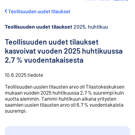
i
r
Teollisuuden uudet tilaukset
r
y
s
Teollisuuden uudet tilaukset
2025, huhtikuu
i
s
Teollisuuden uudet tilaukset
ä
kasvoivat vuoden 2025 huhtikuussa
l
t
2,7 % vuodentakaisesta
ö
ö
n
10.6.2025
tiedote
Teollisuuden uusien tilausten arvo oli Tilastokeskuksen
mukaan vuoden 2025 huhtikuussa 2,7 % suurempi kuin
vuotta aiemmin. Tammi-huhtikuun aikana yritysten
saamien uusien tilausten arvo oli 6,7 % vuodentakaista
suurempi.