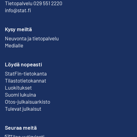
Tietopalvelu 029 551 2220
info@stat.fi
Kysy meiltä
Neuvonta ja tietopalvelu
Medialle
Löydä nopeasti
StatFin-tietokanta
Ulkoinen linkki
Tilastotietokannat
Luokitukset
Suomi lukuina
Otos-julkaisuarkisto
Ulkoinen linkki
Tulevat julkaisut
Seuraa meitä
Tilaa uutisviesti