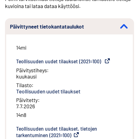
kuvioina tai lataa dataa käyttöösi.
Päivittyneet tietokantataulukot
14mi
Teollisuuden uudet tilaukset (2021=100)
(
Ulkoinen linkki
)
Päivitystiheys
:
kuukausi
Tilasto
:
Teollisuuden uudet tilaukset
Päivitetty
:
7.7.2026
14n8
Teollisuuden uudet tilaukset, tietojen
tarkentuminen (2021=100)
(
Ulkoinen linkki
)