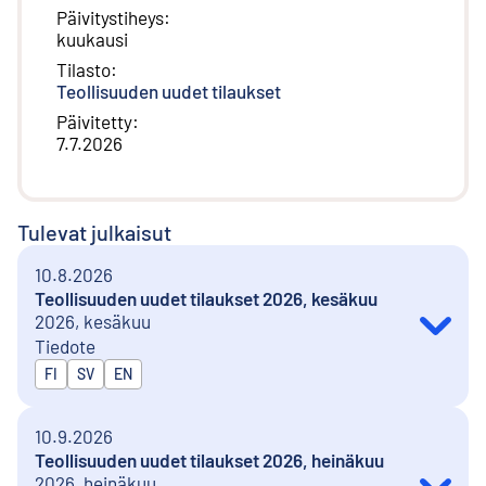
Päivitystiheys
:
kuukausi
Tilasto
:
Teollisuuden uudet tilaukset
Päivitetty
:
7.7.2026
Tulevat julkaisut
10.8.2026
Teollisuuden uudet tilaukset 2026, kesäkuu
2026, kesäkuu
Tiedote
Julkaistaan kielillä
FI
SV
EN
10.9.2026
Teollisuuden uudet tilaukset 2026, heinäkuu
2026, heinäkuu