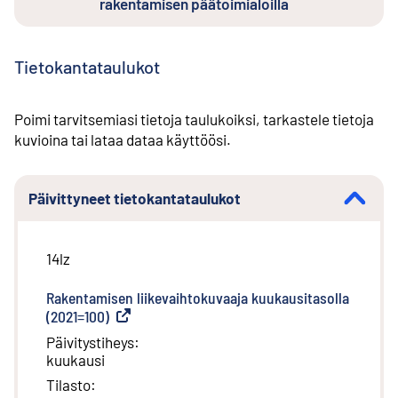
rakentamisen päätoimialoilla
Tietokantataulukot
Poimi tarvitsemiasi tietoja taulukoiksi, tarkastele tietoja
kuvioina tai lataa dataa käyttöösi.
Päivittyneet tietokantataulukot
14lz
Rakentamisen liikevaihtokuvaaja kuukausitasolla
(2021=100)
(
Ulkoinen linkki
)
Päivitystiheys
:
kuukausi
Tilasto
: