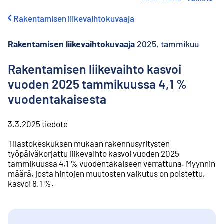
i
r
Rakentamisen liikevaihtokuvaaja
r
y
s
Rakentamisen liikevaihtokuvaaja
2025, tammikuu
i
s
Rakentamisen liikevaihto kasvoi
ä
vuoden 2025 tammikuussa 4,1 %
l
t
vuodentakaisesta
ö
ö
n
3.3.2025
tiedote
Tilastokeskuksen mukaan rakennusyritysten
työpäiväkorjattu liikevaihto kasvoi vuoden 2025
tammikuussa 4,1 % vuodentakaiseen verrattuna. Myynnin
määrä, josta hintojen muutosten vaikutus on poistettu,
kasvoi 8,1 %.