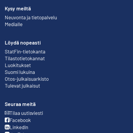
Kysy meiltä
Neuvonta ja tietopalvelu
Medialle
Löydä nopeasti
StatFin-tietokanta
Ulkoinen linkki
Tilastotietokannat
Luokitukset
Suomi lukuina
Otos-julkaisuarkisto
Ulkoinen linkki
Tulevat julkaisut
Seuraa meitä
Tilaa uutisviesti
Ulkoinen linkki
Facebook
Ulkoinen linkki
LinkedIn
Ulkoinen linkki