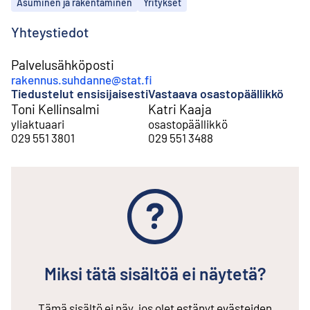
Aiheet
Asuminen ja rakentaminen
Yritykset
Yhteystiedot
Palvelusähköposti
rakennus.suhdanne@stat.fi
Tiedustelut ensisijaisesti
Vastaava osastopäällikkö
Toni Kellinsalmi
Katri Kaaja
yliaktuaari
osastopäällikkö
029 551 3801
029 551 3488
Miksi tätä sisältöä ei näytetä?
Tämä sisältö ei näy, jos olet estänyt evästeiden