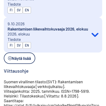
Tiedote
Julkaistaan kielillä
FI
SV
EN
9.10.2026
Rakentamisen liikevaihtokuvaaja 2026, elokuu
2026, elokuu
Tiedote
Julkaistaan kielillä
FI
SV
EN
Näytä lisää
Viittausohje
Suomen virallinen tilasto (SVT)
:
Rakentamisen
liikevaihtokuvaaja
[
verkkojulkaisu
].
Viiteajankohta
:
2025, tammikuu
.
ISSN=
1798-5919
.
Helsinki
:
Tilastokeskus
[
Viitattu
:
8.8.2026
].
Saantitapa
:
https://stat.fi/fi/julkaisu/cm1aha9wf9pnl08unyzjo7zco