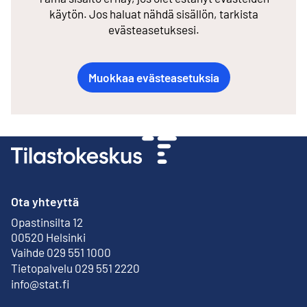
käytön. Jos haluat nähdä sisällön, tarkista
evästeasetuksesi.
Muokkaa evästeasetuksia
Ota yhteyttä
Opastinsilta 12
Ulkoinen linkki
00520 Helsinki
Vaihde 029 551 1000
Tietopalvelu 029 551 2220
info@stat.fi