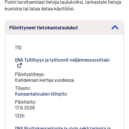
Poimi tarvitsemiasi tietoja taulukoiksi, tarkastele tietoja
kuvioina tai lataa dataa käyttöösi.
Päivittyneet tietokantataulukot
11tj
QNA Työllisyys ja työtunnit neljännesvuosittain
(
Ulkoinen 
Päivitystiheys
:
Kahdeksan kertaa vuodessa
Tilasto
:
Kansantalouden tilinpito
Päivitetty
:
17.6.2026
132h
QNA Bruttokansantuote ja -tulo sekä tarjonta ja