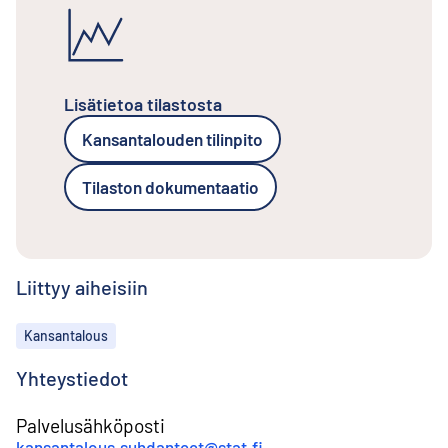
Lisätietoa tilastosta
Kansantalouden tilinpito
Tilaston dokumentaatio
Liittyy aiheisiin
Aiheet
Kansantalous
Yhteystiedot
Palvelusähköposti
kansantalous.suhdanteet@stat.fi