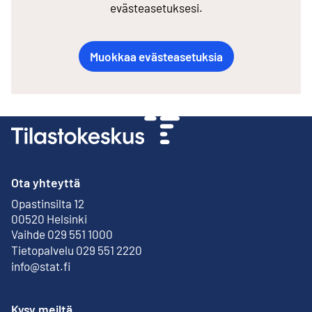
evästeasetuksesi.
Muokkaa evästeasetuksia
Ota yhteyttä
Opastinsilta 12
Ulkoinen linkki
00520 Helsinki
Vaihde 029 551 1000
Tietopalvelu 029 551 2220
info@stat.fi
Kysy meiltä