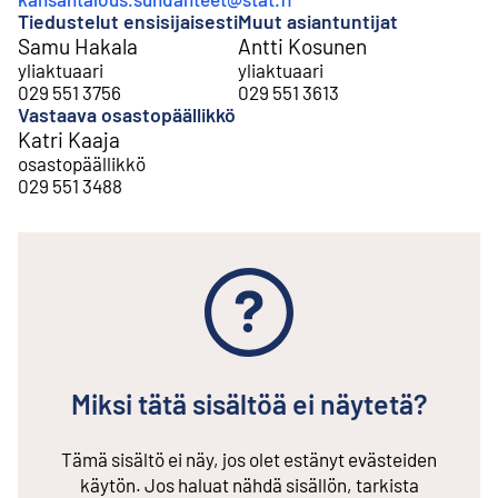
Tiedustelut ensisijaisesti
Muut asiantuntijat
Samu Hakala
Antti Kosunen
yliaktuaari
yliaktuaari
029 551 3756
029 551 3613
Vastaava osastopäällikkö
Katri Kaaja
osastopäällikkö
029 551 3488
Miksi tätä sisältöä ei näytetä?
Tämä sisältö ei näy, jos olet estänyt evästeiden
käytön. Jos haluat nähdä sisällön, tarkista