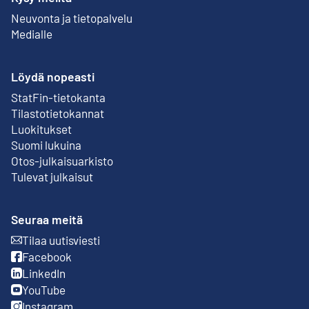
Neuvonta ja tietopalvelu
Medialle
Löydä nopeasti
StatFin-tietokanta
Ulkoinen linkki
Tilastotietokannat
Luokitukset
Suomi lukuina
Otos-julkaisuarkisto
Ulkoinen linkki
Tulevat julkaisut
Seuraa meitä
Tilaa uutisviesti
Ulkoinen linkki
Facebook
Ulkoinen linkki
LinkedIn
Ulkoinen linkki
YouTube
Ulkoinen linkki
Instagram