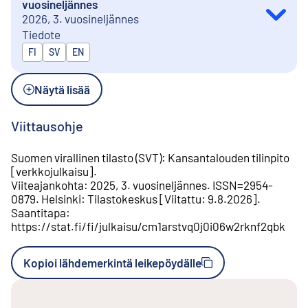
vuosineljännes
2026, 3. vuosineljännes
Tiedote
Julkaistaan kielillä
FI
SV
EN
Näytä lisää
Viittausohje
Suomen virallinen tilasto (SVT)
:
Kansantalouden tilinpito
[
verkkojulkaisu
].
Viiteajankohta
:
2025, 3. vuosineljännes
.
ISSN=
2954-
0879
.
Helsinki
:
Tilastokeskus
[
Viitattu
:
9.8.2026
].
Saantitapa
:
https://stat.fi/fi/julkaisu/cm1arstvq0j0i06w2rknf2qbk
Kopioi lähdemerkintä leikepöydälle