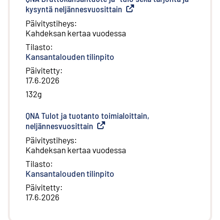
kysyntä neljännesvuosittain
(
Ulkoinen linkki
)
Päivitystiheys
:
Kahdeksan kertaa vuodessa
Tilasto
:
Kansantalouden tilinpito
Päivitetty
:
17.6.2026
132g
QNA Tulot ja tuotanto toimialoittain,
neljännesvuosittain
(
Ulkoinen linkki
)
Päivitystiheys
:
Kahdeksan kertaa vuodessa
Tilasto
:
Kansantalouden tilinpito
Päivitetty
:
17.6.2026