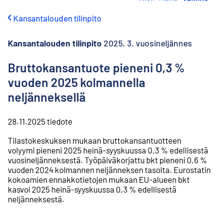
i
r
Kansantalouden tilinpito
r
y
s
Kansantalouden tilinpito
2025, 3. vuosineljännes
i
s
Bruttokansantuote pieneni 0,3 %
ä
vuoden 2025 kolmannella
l
t
neljänneksellä
ö
ö
n
28.11.2025
tiedote
Tilastokeskuksen mukaan bruttokansantuotteen
volyymi pieneni 2025 heinä-syyskuussa 0,3 % edellisestä
vuosineljänneksestä. Työpäiväkorjattu bkt pieneni 0,6 %
vuoden 2024 kolmannen neljänneksen tasolta. Eurostatin
kokoamien ennakkotietojen mukaan EU-alueen bkt
kasvoi 2025 heinä-syyskuussa 0,3 % edellisestä
neljänneksestä.