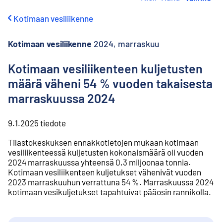
i
r
Kotimaan vesiliikenne
r
y
s
Kotimaan vesiliikenne
2024, marraskuu
i
s
Kotimaan vesiliikenteen kuljetusten
ä
määrä väheni 54 % vuoden takaisesta
l
t
marraskuussa 2024
ö
ö
n
9.1.2025
tiedote
Tilastokeskuksen ennakkotietojen mukaan kotimaan
vesiliikenteessä kuljetusten kokonaismäärä oli vuoden
2024 marraskuussa yhteensä 0,3 miljoonaa tonnia.
Kotimaan vesiliikenteen kuljetukset vähenivät vuoden
2023 marraskuuhun verrattuna 54 %. Marraskuussa 2024
kotimaan vesikuljetukset tapahtuivat pääosin rannikolla.