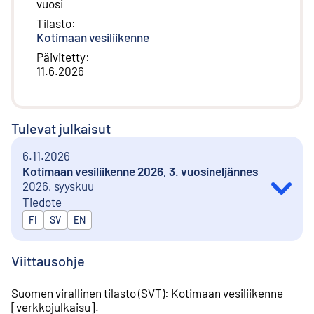
vuosi
Tilasto
:
Kotimaan vesiliikenne
Päivitetty
:
11.6.2026
Tulevat julkaisut
6.11.2026
Kotimaan vesiliikenne 2026, 3. vuosineljännes
2026, syyskuu
Tiedote
Julkaistaan kielillä
FI
SV
EN
Viittausohje
Suomen virallinen tilasto (SVT)
:
Kotimaan vesiliikenne
[
verkkojulkaisu
].