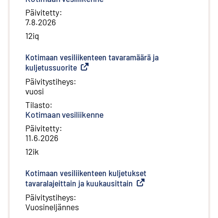
Päivitetty
:
7.8.2026
12iq
Kotimaan vesiliikenteen tavaramäärä ja
kuljetussuorite
(
Ulkoinen linkki
)
Päivitystiheys
:
vuosi
Tilasto
:
Kotimaan vesiliikenne
Päivitetty
:
11.6.2026
12ik
Kotimaan vesiliikenteen kuljetukset
tavaralajeittain ja kuukausittain
(
Ulkoinen linkki
)
Päivitystiheys
:
Vuosineljännes