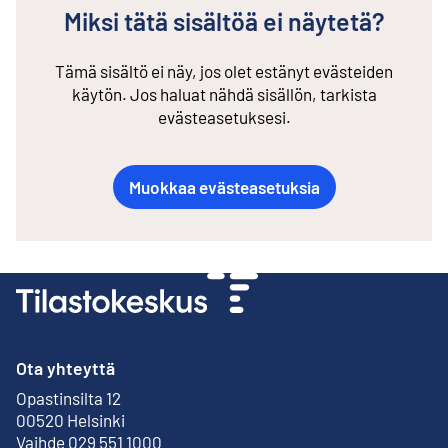
Miksi tätä sisältöä ei näytetä?
Tämä sisältö ei näy, jos olet estänyt evästeiden
käytön. Jos haluat nähdä sisällön, tarkista
evästeasetuksesi.
Muokkaa evästeasetuksia
Ota yhteyttä
Opastinsilta 12
Ulkoinen linkki
00520 Helsinki
Vaihde 029 551 1000