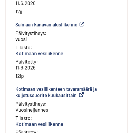
11.6.2026
12jj
Saimaan kanavan alusliikenne
(
Ulkoinen linkki
)
Päivitystiheys
:
vuosi
Tilasto
:
Kotimaan vesiliikenne
Päivitetty
:
11.6.2026
12ip
Kotimaan vesiliikenteen tavaramäärä ja
kuljetussuorite kuukausittain
(
Ulkoinen linkki
)
Päivitystiheys
:
Vuosineljännes
Tilasto
:
Kotimaan vesiliikenne
Päivitetty
: