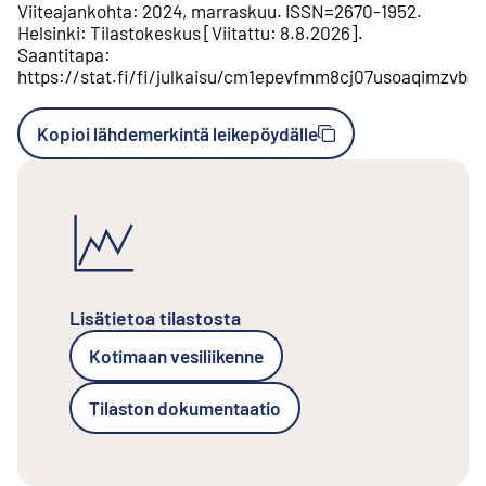
Viiteajankohta
:
2024, marraskuu
.
ISSN=
2670-1952
.
Helsinki
:
Tilastokeskus
[
Viitattu
:
8.8.2026
].
Saantitapa
:
https://stat.fi/fi/julkaisu/cm1epevfmm8cj07usoaqimzvb
Kopioi lähdemerkintä leikepöydälle
Lisätietoa tilastosta
Kotimaan vesiliikenne
Tilaston dokumentaatio