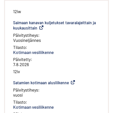
12iw
Saimaan kanavan kuljetukset tavaralajeittain ja
kuukausittain
(
Ulkoinen linkki
)
Päivitystiheys
:
Vuosineljännes
Tilasto
:
Kotimaan vesiliikenne
Päivitetty
:
7.8.2026
12iv
Satamien kotimaan alusliikenne
(
Ulkoinen linkki
)
Päivitystiheys
:
vuosi
Tilasto
:
Kotimaan vesiliikenne