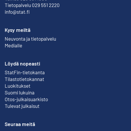
Tietopalvelu 029 551 2220
info@stat.fi
Kysy meiltä
Neuvonta ja tietopalvelu
Medialle
Löydä nopeasti
StatFin-tietokanta
Ulkoinen linkki
Tilastotietokannat
Luokitukset
Suomi lukuina
Otos-julkaisuarkisto
Ulkoinen linkki
Tulevat julkaisut
Seuraa meitä