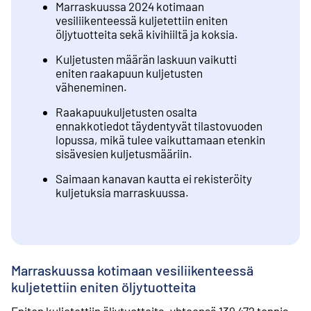
Marraskuussa 2024 kotimaan
vesiliikenteessä kuljetettiin eniten
öljytuotteita sekä kivihiiltä ja koksia.
Kuljetusten määrän laskuun vaikutti
eniten raakapuun kuljetusten
väheneminen.
Raakapuukuljetusten osalta
ennakkotiedot täydentyvät tilastovuoden
lopussa, mikä tulee vaikuttamaan etenkin
sisävesien kuljetusmääriin.
Saimaan kanavan kautta ei rekisteröity
kuljetuksia marraskuussa.
Marraskuussa kotimaan vesiliikenteessä
kuljetettiin eniten öljytuotteita
Eniten kuljetettiin öljytuotteita, yhteensä 139 472 tonnia,