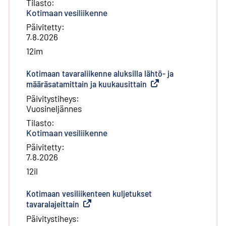
Tilasto
:
Kotimaan vesiliikenne
Päivitetty
:
7.8.2026
12im
Kotimaan tavaraliikenne aluksilla lähtö- ja
määräsatamittain ja kuukausittain
(
Ulkoinen linkki
)
Päivitystiheys
:
Vuosineljännes
Tilasto
:
Kotimaan vesiliikenne
Päivitetty
:
7.8.2026
12il
Kotimaan vesiliikenteen kuljetukset
tavaralajeittain
(
Ulkoinen linkki
)
Päivitystiheys
: