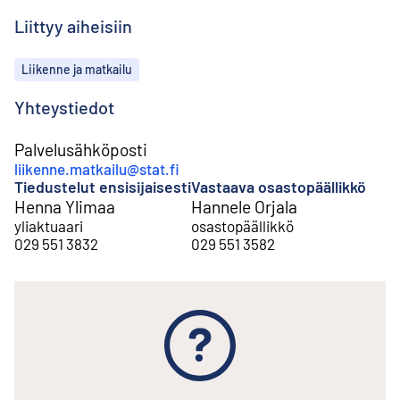
Liittyy aiheisiin
Aiheet
Liikenne ja matkailu
Yhteystiedot
Palvelusähköposti
liikenne.matkailu@stat.fi
Tiedustelut ensisijaisesti
Vastaava osastopäällikkö
Henna Ylimaa
Hannele Orjala
yliaktuaari
osastopäällikkö
029 551 3832
029 551 3582