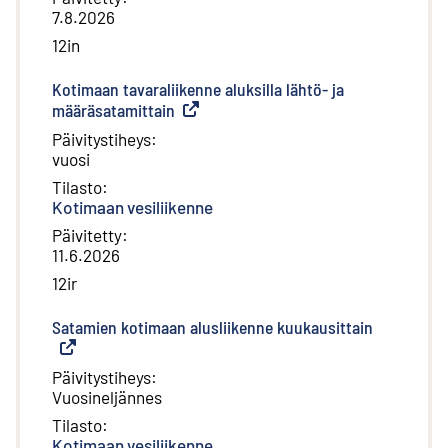
7.8.2026
12in
Kotimaan tavaraliikenne aluksilla lähtö- ja
määräsatamittain
(
Ulkoinen linkki
)
Päivitystiheys
:
vuosi
Tilasto
:
Kotimaan vesiliikenne
Päivitetty
:
11.6.2026
12ir
Satamien kotimaan alusliikenne kuukausittain
(
Ulkoinen l
Päivitystiheys
:
Vuosineljännes
Tilasto
:
Kotimaan vesiliikenne