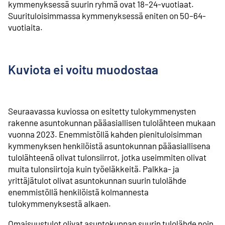
kymmenyksessä suurin ryhmä ovat 18–24-vuotiaat.
Suurituloisimmassa kymmenyksessä eniten on 50–64-
vuotiaita.
Kuviota ei voitu muodostaa
Seuraavassa kuviossa on esitetty tulokymmenysten
rakenne asuntokunnan pääasiallisen tulolähteen mukaan
vuonna 2023. Enemmistöllä kahden pienituloisimman
kymmenyksen henkilöistä asuntokunnan pääasiallisena
tulolähteenä olivat tulonsiirrot, jotka useimmiten olivat
muita tulonsiirtoja kuin työeläkkeitä. Palkka- ja
yrittäjätulot olivat asuntokunnan suurin tulolähde
enemmistöllä henkilöistä kolmannesta
tulokymmenyksestä alkaen.
Omaisuustulot olivat asuntokunnan suurin tulolähde noin