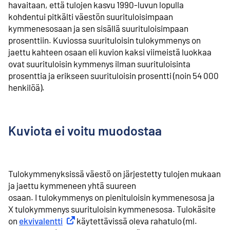
havaitaan, että tulojen kasvu 1990-luvun lopulla
kohdentui pitkälti väestön suurituloisimpaan
kymmenesosaan ja sen sisällä suurituloisimpaan
prosenttiin. Kuviossa suurituloisin tulokymmenys on
jaettu kahteen osaan eli kuvion kaksi viimeistä luokkaa
ovat suurituloisin kymmenys ilman suurituloisinta
prosenttia ja erikseen suurituloisin prosentti (noin 54 000
henkilöä).
Kuviota ei voitu muodostaa
Tulokymmenyksissä väestö on järjestetty tulojen mukaan
ja jaettu kymmeneen yhtä suureen
osaan. I tulokymmenys on pienituloisin kymmenesosa ja
X tulokymmenys suurituloisin kymmenesosa. Tulokäsite
on
ekvivalentti
Ulkoinen linkki
käytettävissä oleva rahatulo (ml.