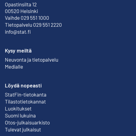
Opastinsilta 12
Ulkoinen linkki
00520 Helsinki
Vaihde 029 551 1000
Tietopalvelu 029 551 2220
info@stat.fi
Kysy meiltä
Neuvonta ja tietopalvelu
Medialle
Löydä nopeasti
StatFin-tietokanta
Ulkoinen linkki
Tilastotietokannat
Luokitukset
Suomi lukuina
Otos-julkaisuarkisto
Ulkoinen linkki
Tulevat julkaisut