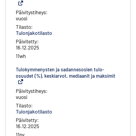
Päivitystiheys
:
vuosi
Tilasto
:
Tulonjakotilasto
Päivitetty
:
16.12.2025
11wh
Tulokymmenysten ja sadannesosien tulo-
osuudet (%), keskiarvot, mediaanit ja maksimit
(
Ulkoinen 
Päivitystiheys
:
vuosi
Tilasto
:
Tulonjakotilasto
Päivitetty
:
16.12.2025
11py