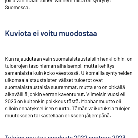
Suomessa.
Kuviota ei voitu muodostaa
Kun rajaudutaan vain suomalaistaustaisiin henkilöihin, on
tuloerojen taso hieman alhaisempi, mutta kehitys
samanlaista kuin koko väestössä. Ulkomailla syntyneiden
ulkomaalaistaustaisten väliset tuloerot ovat
suomalaistaustaisia suuremmat, mutta ero on pitkällä
aikavälillä jonkin verran kaventunut. Viimeisin vuosi eli
2023 on kuitenkin poikkeus tästä. Maahanmuutto oli
silloin ennätyksellisen suurta. Tämän vaikutuksia tulojen
muutokseen tarkastellaan erikseen jäljempänä.
Tulojen muutos vuodesta 2022 vuoteen 2023