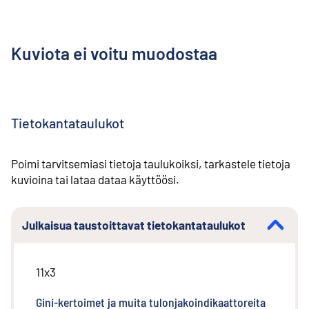
Kuviota ei voitu muodostaa
Tietokantataulukot
Poimi tarvitsemiasi tietoja taulukoiksi, tarkastele tietoja
kuvioina tai lataa dataa käyttöösi.
Julkaisua taustoittavat tietokantataulukot
11x3
Gini-kertoimet ja muita tulonjakoindikaattoreita
(
Ulkoinen