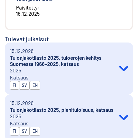
Päivitetty
:
16.12.2025
Tulevat julkaisut
15.12.2026
Tulonjakotilasto 2025, tuloerojen kehitys
Suomessa 1966–2025, katsaus
2025
Katsaus
Julkaistaan kielillä
FI
SV
EN
15.12.2026
Tulonjakotilasto 2025, pienituloisuus, katsaus
2025
Katsaus
Julkaistaan kielillä
FI
SV
EN