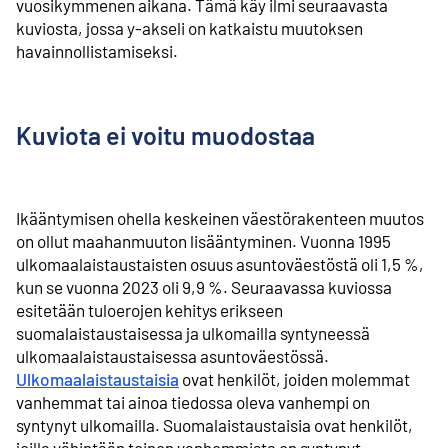
vuosikymmenen aikana. Tämä käy ilmi seuraavasta
kuviosta, jossa y-akseli on katkaistu muutoksen
havainnollistamiseksi.
Kuviota ei voitu muodostaa
Ikääntymisen ohella keskeinen väestörakenteen muutos
on ollut maahanmuuton lisääntyminen. Vuonna 1995
ulkomaalaistaustaisten osuus asuntoväestöstä oli 1,5 %,
kun se vuonna 2023 oli 9,9 %. Seuraavassa kuviossa
esitetään tuloerojen kehitys erikseen
suomalaistaustaisessa ja ulkomailla syntyneessä
ulkomaalaistaustaisessa asuntoväestössä.
Ulkomaalaistaustaisia
ovat henkilöt, joiden molemmat
vanhemmat tai ainoa tiedossa oleva vanhempi on
syntynyt ulkomailla. Suomalaistaustaisia ovat henkilöt,
joilla vähintään toinen vanhemmista on syntynyt