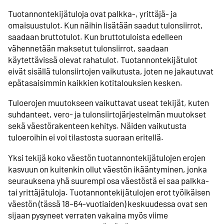
Tuotannontekijätuloja ovat palkka-, yrittäjä- ja
omaisuustulot. Kun näihin lisätään saadut tulonsiirrot,
saadaan bruttotulot. Kun bruttotuloista edelleen
vähennetään maksetut tulonsiirrot, saadaan
käytettävissä olevat rahatulot. Tuotannontekijätulot
eivät sisällä tulonsiirtojen vaikutusta, joten ne jakautuvat
epätasaisimmin kaikkien kotitalouksien kesken.
Tuloerojen muutokseen vaikuttavat useat tekijät, kuten
suhdanteet, vero- ja tulonsiirtojärjestelmän muutokset
sekä väestörakenteen kehitys. Näiden vaikutusta
tuloeroihin ei voi tilastosta suoraan eritellä.
Yksi tekijä koko väestön tuotannontekijätulojen erojen
kasvuun on kuitenkin ollut väestön ikääntyminen, jonka
seurauksena yhä suurempi osa väestöstä ei saa palkka-
tai yrittäjätuloja. Tuotannontekijätulojen erot työikäisen
väestön (tässä 18–64-vuotiaiden) keskuudessa ovat sen
sijaan pysyneet verraten vakaina myös viime