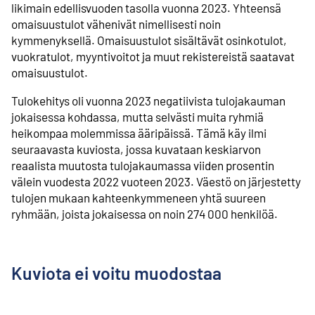
likimain edellisvuoden tasolla vuonna 2023. Yhteensä
omaisuustulot vähenivät nimellisesti noin
kymmenyksellä. Omaisuustulot sisältävät osinkotulot,
vuokratulot, myyntivoitot ja muut rekistereistä saatavat
omaisuustulot.
Tulokehitys oli vuonna 2023 negatiivista tulojakauman
jokaisessa kohdassa, mutta selvästi muita ryhmiä
heikompaa molemmissa ääripäissä. Tämä käy ilmi
seuraavasta kuviosta, jossa kuvataan keskiarvon
reaalista muutosta tulojakaumassa viiden prosentin
välein vuodesta 2022 vuoteen 2023. Väestö on järjestetty
tulojen mukaan kahteenkymmeneen yhtä suureen
ryhmään, joista jokaisessa on noin 274 000 henkilöä.
Kuviota ei voitu muodostaa