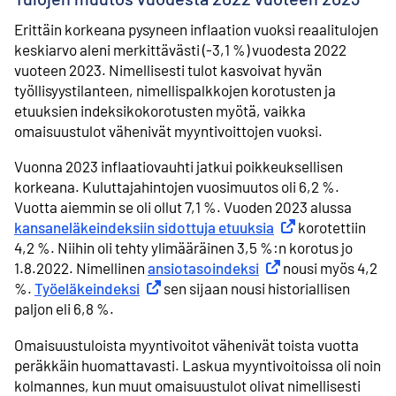
Erittäin korkeana pysyneen inflaation vuoksi reaalitulojen
keskiarvo aleni merkittävästi (-3,1 %) vuodesta 2022
vuoteen 2023. Nimellisesti tulot kasvoivat hyvän
työllisyystilanteen, nimellispalkkojen korotusten ja
etuuksien indeksikokorotusten myötä, vaikka
omaisuustulot vähenivät myyntivoittojen vuoksi.
Vuonna 2023 inflaatiovauhti jatkui poikkeuksellisen
korkeana. Kuluttajahintojen vuosimuutos oli 6,2 %.
Vuotta aiemmin se oli ollut 7,1 %. Vuoden 2023 alussa
kansaneläkeindeksiin sidottuja etuuksia
Ulkoinen linkki
korotettiin
4,2 %. Niihin oli tehty ylimääräinen 3,5 %:n korotus jo
1.8.2022. Nimellinen
ansiotasoindeksi
Ulkoinen linkki
nousi myös 4,2
%.
Työeläkeindeksi
Ulkoinen linkki
sen sijaan nousi historiallisen
paljon eli 6,8 %.
Omaisuustuloista myyntivoitot vähenivät toista vuotta
peräkkäin huomattavasti. Laskua myyntivoitoissa oli noin
kolmannes, kun muut omaisuustulot olivat nimellisesti