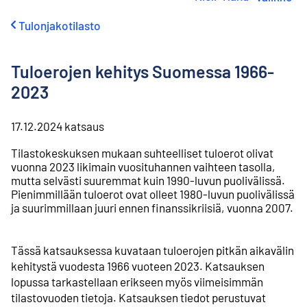
i
r
Tulonjakotilasto
r
y
s
Tuloerojen kehitys Suomessa 1966-
i
s
2023
ä
l
t
17.12.2024
katsaus
ö
Tilastokeskuksen mukaan suhteelliset tuloerot olivat
ö
vuonna 2023 likimain vuosituhannen vaihteen tasolla,
n
mutta selvästi suuremmat kuin 1990-luvun puolivälissä.
Pienimmillään tuloerot ovat olleet 1980-luvun puolivälissä
ja suurimmillaan juuri ennen finanssikriisiä, vuonna 2007.
Tässä katsauksessa kuvataan tuloerojen pitkän aikavälin
kehitystä vuodesta 1966 vuoteen 2023. Katsauksen
lopussa tarkastellaan erikseen myös viimeisimmän
tilastovuoden tietoja. Katsauksen tiedot perustuvat