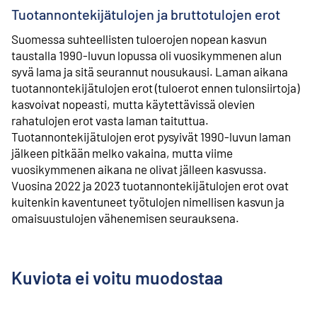
Tuotannontekijätulojen ja bruttotulojen erot
Suomessa suhteellisten tuloerojen nopean kasvun
taustalla 1990-luvun lopussa oli vuosikymmenen alun
syvä lama ja sitä seurannut nousukausi. Laman aikana
tuotannontekijätulojen erot (tuloerot ennen tulonsiirtoja)
kasvoivat nopeasti, mutta käytettävissä olevien
rahatulojen erot vasta laman taituttua.
Tuotannontekijätulojen erot pysyivät 1990-luvun laman
jälkeen pitkään melko vakaina, mutta viime
vuosikymmenen aikana ne olivat jälleen kasvussa.
Vuosina 2022 ja 2023 tuotannontekijätulojen erot ovat
kuitenkin kaventuneet työtulojen nimellisen kasvun ja
omaisuustulojen vähenemisen seurauksena.
Kuviota ei voitu muodostaa