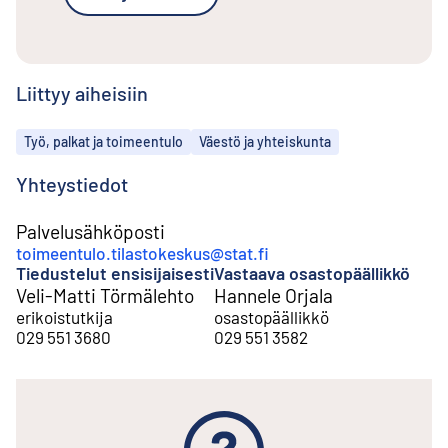
Liittyy aiheisiin
Aiheet
Työ, palkat ja toimeentulo
Väestö ja yhteiskunta
Yhteystiedot
Palvelusähköposti
toimeentulo.tilastokeskus@stat.fi
Tiedustelut ensisijaisesti
Vastaava osastopäällikkö
Veli-Matti Törmälehto
Hannele Orjala
erikoistutkija
osastopäällikkö
029 551 3680
029 551 3582