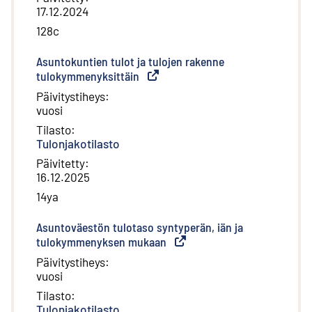
17.12.2024
128c
Asuntokuntien tulot ja tulojen rakenne
tulokymmenyksittäin
(
Ulkoinen linkki
)
Päivitystiheys
:
vuosi
Tilasto
:
Tulonjakotilasto
Päivitetty
:
16.12.2025
14ya
Asuntoväestön tulotaso syntyperän, iän ja
tulokymmenyksen mukaan
(
Ulkoinen linkki
)
Päivitystiheys
:
vuosi
Tilasto
:
Tulonjakotilasto