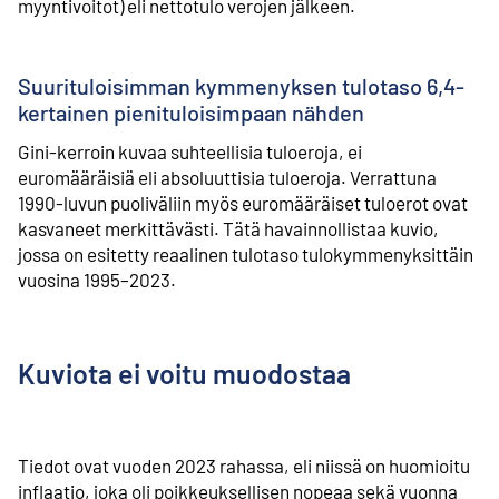
myyntivoitot) eli nettotulo verojen jälkeen.
Suurituloisimman kymmenyksen tulotaso 6,4-
kertainen pienituloisimpaan nähden
Gini-kerroin kuvaa suhteellisia tuloeroja, ei
euromääräisiä eli absoluuttisia tuloeroja. Verrattuna
1990-luvun puoliväliin myös euromääräiset tuloerot ovat
kasvaneet merkittävästi. Tätä havainnollistaa kuvio,
jossa on esitetty reaalinen tulotaso tulokymmenyksittäin
vuosina 1995–2023.
Kuviota ei voitu muodostaa
Tiedot ovat vuoden 2023 rahassa, eli niissä on huomioitu
inflaatio, joka oli poikkeuksellisen nopeaa sekä vuonna