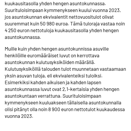
kuukausitasolla yhden hengen asuntokunnassa.
Suurituloisimpaan kymmenykseen kuului vuonna 2023,
jos asuntokunnan ekvivalentit nettovuositulot olivat
suuremmat kuin 50 980 euroa. Tämä tuloraja vastaa noin
4 250 euron nettotuloja kuukausitasolla yhden hengen
asuntokunnassa.
Muille kuin yhden hengen asuntokunnissa asuville
henkilöille euromääräiset luvut on kerrottava
asuntokunnan kulutusyksiköiden määrällä.
Kulutusyksiköillä talouden tulot muunnetaan vastaamaan
yksin asuvan tuloja, eli ekvivalenteiksi tuloiksi.
Esimerkiksi kahden aikuisen ja kahden lapsen
asuntokunnassa luvut ovat 2,1-kertaisia yhden hengen
asuntokuntaan verrattuna. Suurituloisimpaan
kymmenykseen kuuluakseen tällaisella asuntokunnalla
olisi pitänyt olla noin 8 900 euron nettotulot kuukaudessa
vuonna 2023.