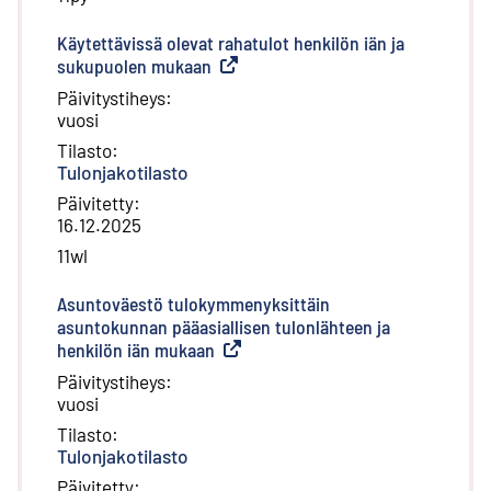
Käytettävissä olevat rahatulot henkilön iän ja
sukupuolen mukaan
(
Ulkoinen linkki
)
Päivitystiheys
:
vuosi
Tilasto
:
Tulonjakotilasto
Päivitetty
:
16.12.2025
11wl
Asuntoväestö tulokymmenyksittäin
asuntokunnan pääasiallisen tulonlähteen ja
henkilön iän mukaan
(
Ulkoinen linkki
)
Päivitystiheys
:
vuosi
Tilasto
:
Tulonjakotilasto
Päivitetty
: