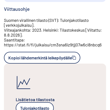
Viittausohje
Suomen virallinen tilasto (SVT)
:
Tulonjakotilasto
[
verkkojulkaisu
].
Viiteajankohta
:
2023
.
Helsinki
:
Tilastokeskus
[
Viitattu
:
8.8.2026
].
Saantitapa
:
https://stat.fi/fi/julkaisu/cm3sna6iz9tjj07w6ci8nbcq6
Kopioi lähdemerkintä leikepöydälle
Lisätietoa tilastosta
Tulonjakotilasto