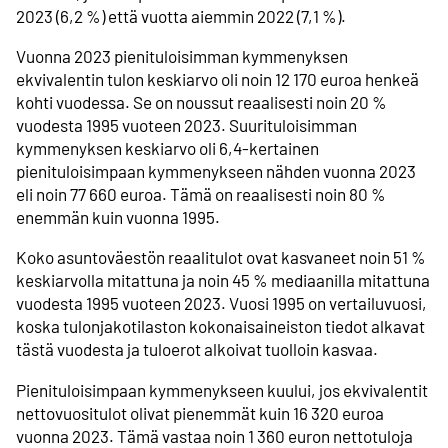
2023 (6,2 %) että vuotta aiemmin 2022 (7,1 %).
Vuonna 2023 pienituloisimman kymmenyksen
ekvivalentin tulon keskiarvo oli noin 12 170 euroa henkeä
kohti vuodessa. Se on noussut reaalisesti noin 20 %
vuodesta 1995 vuoteen 2023. Suurituloisimman
kymmenyksen keskiarvo oli 6,4-kertainen
pienituloisimpaan kymmenykseen nähden vuonna 2023
eli noin 77 660 euroa. Tämä on reaalisesti noin 80 %
enemmän kuin vuonna 1995.
Koko asuntoväestön reaalitulot ovat kasvaneet noin 51 %
keskiarvolla mitattuna ja noin 45 % mediaanilla mitattuna
vuodesta 1995 vuoteen 2023. Vuosi 1995 on vertailuvuosi,
koska tulonjakotilaston kokonaisaineiston tiedot alkavat
tästä vuodesta ja tuloerot alkoivat tuolloin kasvaa.
Pienituloisimpaan kymmenykseen kuului, jos ekvivalentit
nettovuositulot olivat pienemmät kuin 16 320 euroa
vuonna 2023. Tämä vastaa noin 1 360 euron nettotuloja