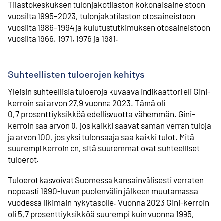
Tilastokeskuksen tulonjakotilaston kokonaisaineistoon
vuosilta 1995–2023, tulonjakotilaston otosaineistoon
vuosilta 1986–1994 ja kulutustutkimuksen otosaineistoon
vuosilta 1966, 1971, 1976 ja 1981.
Suhteellisten tuloerojen kehitys
Yleisin suhteellisia tuloeroja kuvaava indikaattori eli Gini-
kerroin sai arvon 27,9 vuonna 2023. Tämä oli
0,7 prosenttiyksikköä edellisvuotta vähemmän. Gini-
kerroin saa arvon 0, jos kaikki saavat saman verran tuloja
ja arvon 100, jos yksi tulonsaaja saa kaikki tulot. Mitä
suurempi kerroin on, sitä suuremmat ovat suhteelliset
tuloerot.
Tuloerot kasvoivat Suomessa kansainvälisesti verraten
nopeasti 1990-luvun puolenvälin jälkeen muutamassa
vuodessa likimain nykytasolle. Vuonna 2023 Gini-kerroin
oli 5,7 prosenttiyksikköä suurempi kuin vuonna 1995,