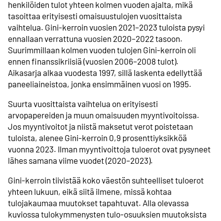
henkilöiden tulot yhteen kolmen vuoden ajalta, mikä
tasoittaa erityisesti omaisuustulojen vuosittaista
vaihtelua. Gini-kerroin vuosien 2021–2023 tuloista pysyi
ennallaan verrattuna vuosien 2020–2022 tasoon.
Suurimmillaan kolmen vuoden tulojen Gini-kerroin oli
ennen finanssikriisiä (vuosien 2006–2008 tulot).
Aikasarja alkaa vuodesta 1997, sillä laskenta edellyttää
paneeliaineistoa, jonka ensimmäinen vuosi on 1995.
Suurta vuosittaista vaihtelua on erityisesti
arvopapereiden ja muun omaisuuden myyntivoitoissa.
Jos myyntivoitot ja niistä maksetut verot poistetaan
tuloista, alenee Gini-kerroin 0,9 prosenttiyksikköä
vuonna 2023. Ilman myyntivoittoja tuloerot ovat pysyneet
lähes samana viime vuodet (2020–2023).
Gini-kerroin tiivistää koko väestön suhteelliset tuloerot
yhteen lukuun, eikä siitä ilmene, missä kohtaa
tulojakaumaa muutokset tapahtuvat. Alla olevassa
kuviossa tulokymmenysten tulo-osuuksien muutoksista