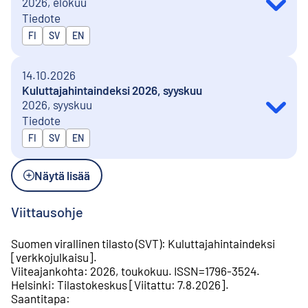
2026, elokuu
Tiedote
Julkaistaan kielillä
FI
SV
EN
14.10.2026
Kuluttajahintaindeksi 2026, syyskuu
2026, syyskuu
Tiedote
Julkaistaan kielillä
FI
SV
EN
Näytä lisää
Viittausohje
Suomen virallinen tilasto (SVT)
:
Kuluttajahintaindeksi
[
verkkojulkaisu
].
Viiteajankohta
:
2026, toukokuu
.
ISSN=
1796-3524
.
Helsinki
:
Tilastokeskus
[
Viitattu
:
7.8.2026
].
Saantitapa
: