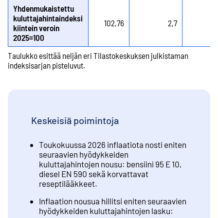
Yhdenmukaistettu
kuluttajahintaindeksi
102,76
2,7
kiintein veroin
2025=100
Taulukko esittää neljän eri Tilastokeskuksen julkistaman
indeksisarjan pisteluvut.
Keskeisiä poimintoja
Toukokuussa 2026 inflaatiota nosti eniten
seuraavien hyödykkeiden
kuluttajahintojen nousu: bensiini 95 E 10,
diesel EN 590 sekä korvattavat
reseptilääkkeet.
Inflaation nousua hillitsi eniten seuraavien
hyödykkeiden kuluttajahintojen lasku: