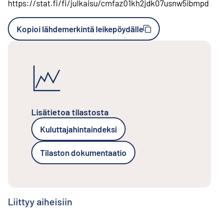
https://stat.fi/fi/julkaisu/cmfaz01kh2jdk07usnw5ibmpd
Kopioi lähdemerkintä leikepöydälle
Lisätietoa tilastosta
Kuluttajahintaindeksi
Tilaston dokumentaatio
Liittyy aiheisiin