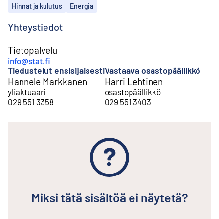
Aiheet
Hinnat ja kulutus
Energia
Yhteystiedot
Tietopalvelu
info@stat.fi
Tiedustelut ensisijaisesti
Vastaava osastopäällikkö
Hannele Markkanen
Harri Lehtinen
yliaktuaari
osastopäällikkö
029 551 3358
029 551 3403
Miksi tätä sisältöä ei näytetä?