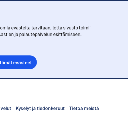
iä evästeitä tarvitaan, jotta sivusto toimii
castien ja palautepalvelun esittämiseen.
ttömät evästeet
lvelut
Kyselyt ja tiedonkeruut
Tietoa meistä