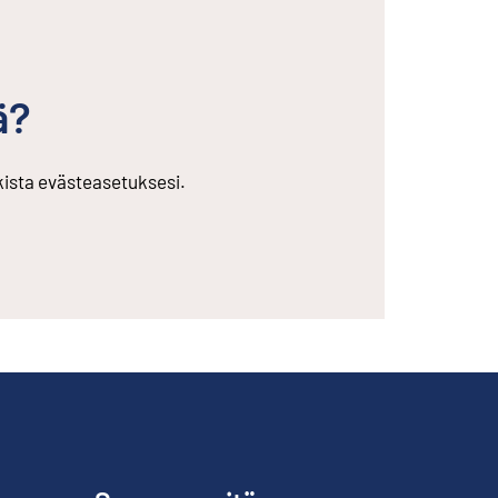
ä?
rkista evästeasetuksesi.