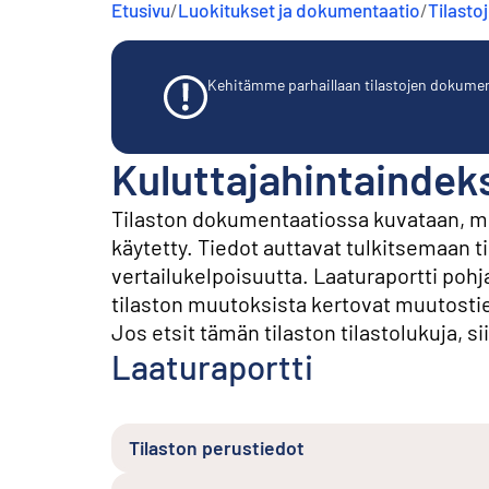
Etusivu
/
Luokitukset ja dokumentaatio
/
Tilasto
s
ä
l
t
Kehitämme parhaillaan tilastojen dokumentaa
ö
ö
n
Kuluttajahintaindek
Tilaston dokumentaatiossa kuvataan, mit
käytetty. Tiedot auttavat tulkitsemaan t
vertailukelpoisuutta. Laaturaportti po
tilaston muutoksista kertovat muutosti
Jos etsit tämän tilaston tilastolukuja, sii
Laaturaportti
Tilaston perustiedot