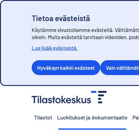
Tietoa evästeistä
Käytämme sivustollamme evästeitä. Välttämättöm
oikein. Muita evästeitä tarvitaan videoiden, pod
Lue lisää evästeistä.
Hyväksyn kaikki evästeet
Vain välttämä
S
i
i
r
Tilastot
Luokitukset ja dokumentaatio
Pa
r
y
s
i