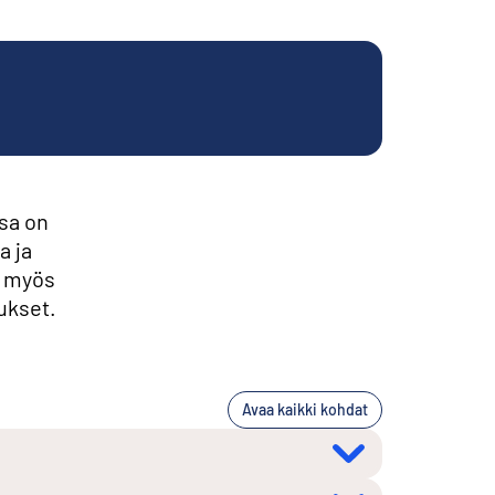
sa on
a ja
t myös
ukset.
Avaa kaikki kohdat