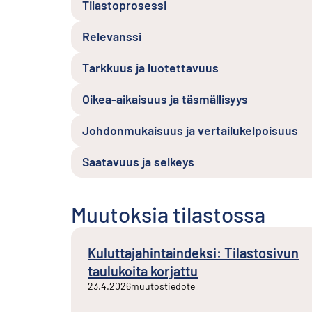
Tilastoprosessi
Relevanssi
Tarkkuus ja luotettavuus
Oikea-aikaisuus ja täsmällisyys
Johdonmukaisuus ja vertailukelpoisuus
Saatavuus ja selkeys
Muutoksia tilastossa
Kuluttajahintaindeksi: Tilastosivun
taulukoita korjattu
23.4.2026
muutostiedote