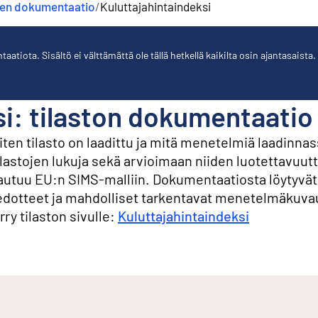
jen dokumentaatio
/
Kuluttajahintaindeksi
tiota. Sisältö ei välttämättä ole tällä hetkellä kaikilta osin ajantasaista.
si: tilaston dokumentaatio
en tilasto on laadittu ja mitä menetelmiä laadinnas
ilastojen lukuja sekä arvioimaan niiden luotettavuutt
hjautuu EU:n SIMS-malliin. Dokumentaatiosta löytyvä
edotteet ja mahdolliset tarkentavat menetelmäkuva
rry tilaston sivulle:
Kuluttajahintaindeksi