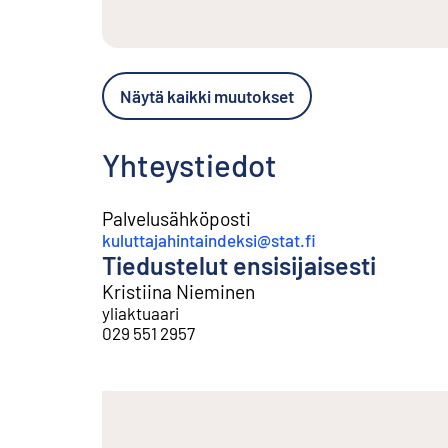
Näytä kaikki muutokset
Yhteystiedot
Palvelusähköposti
kuluttajahintaindeksi@stat.fi
Tiedustelut ensisijaisesti
Kristiina Nieminen
yliaktuaari
029 551 2957