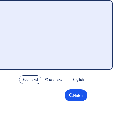
Suomeksi
På svenska
In English
Haku