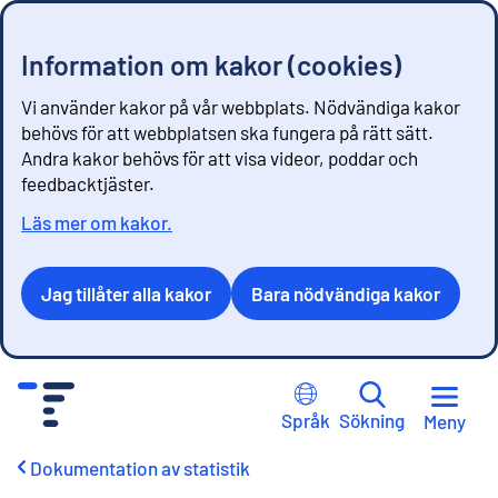
Information om kakor (cookies)
Vi använder kakor på vår webbplats. Nödvändiga kakor
behövs för att webbplatsen ska fungera på rätt sätt.
Andra kakor behövs för att visa videor, poddar och
feedbacktjäster.
Läs mer om kakor.
Jag tillåter alla kakor
Bara nödvändiga kakor
G
å
Språk
Sökning
Meny
t
i
Dokumentation av statistik
l