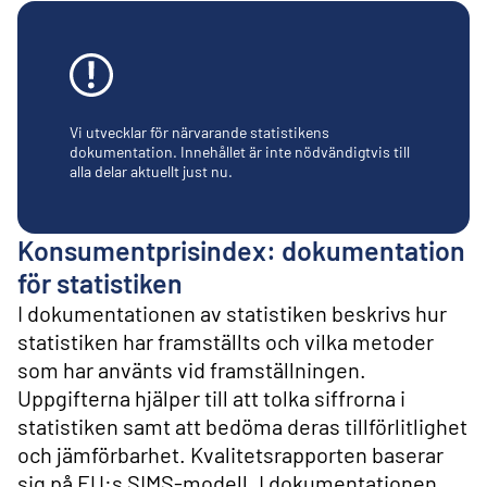
l
i
n
n
e
h
å
Vi utvecklar för närvarande statistikens
l
dokumentation. Innehållet är inte nödvändigtvis till
alla delar aktuellt just nu.
l
Konsumentprisindex: dokumentation
för statistiken
I dokumentationen av statistiken beskrivs hur
statistiken har framställts och vilka metoder
som har använts vid framställningen.
Uppgifterna hjälper till att tolka siffrorna i
statistiken samt att bedöma deras tillförlitlighet
och jämförbarhet. Kvalitetsrapporten baserar
sig på EU:s SIMS-modell. I dokumentationen