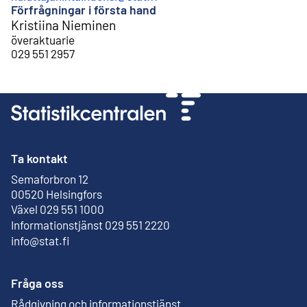
Förfrågningar i första hand
Kristiina Nieminen
överaktuarie
029 551 2957
Ta kontakt
Semaforbron 12
Extern länk
00520 Helsingfors
Växel 029 551 1000
Informationstjänst 029 551 2220
info@stat.fi
Fråga oss
Rådgivning och informationstjänst