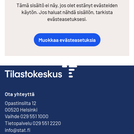
Tämä sisältö ei näy, jos olet estänyt evästeiden
käytön. Jos haluat nähdä sisällön, tarkista
evästeasetuksesi.
Muokkaa evästeasetuksia
Ota yhteyttä
Opastinsilta 12
Ulkoinen linkki
00520 Helsinki
Vaihde 029 551 1000
Tietopalvelu 029 551 2220
info@stat.fi