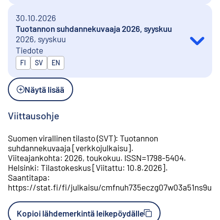
30.10.2026
Tuotannon suhdannekuvaaja 2026, syyskuu
2026, syyskuu
Tiedote
Julkaistaan kielillä
FI
SV
EN
Näytä lisää
Viittausohje
Suomen virallinen tilasto (SVT)
:
Tuotannon
suhdannekuvaaja
[
verkkojulkaisu
].
Viiteajankohta
:
2026, toukokuu
.
ISSN=
1798-5404
.
Helsinki
:
Tilastokeskus
[
Viitattu
:
10.8.2026
].
Saantitapa
:
https://stat.fi/fi/julkaisu/cmfnuh735eczg07w03a51ns9u
Kopioi lähdemerkintä leikepöydälle