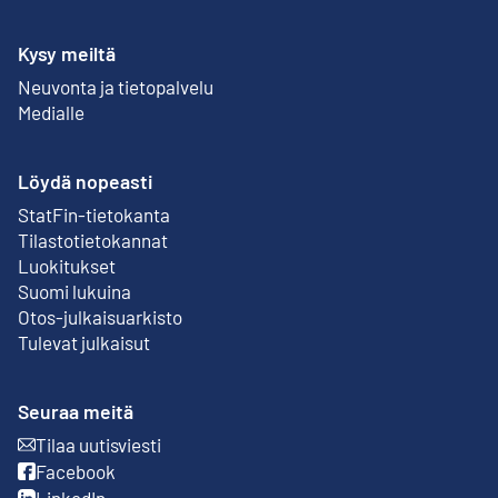
Kysy meiltä
Neuvonta ja tietopalvelu
Medialle
Löydä nopeasti
StatFin-tietokanta
Ulkoinen linkki
Tilastotietokannat
Luokitukset
Suomi lukuina
Otos-julkaisuarkisto
Ulkoinen linkki
Tulevat julkaisut
Seuraa meitä
Tilaa uutisviesti
Ulkoinen linkki
Facebook
Ulkoinen linkki