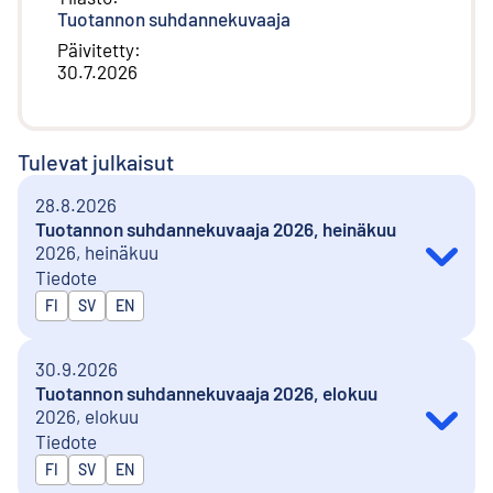
Tuotannon suhdannekuvaaja
Päivitetty
:
30.7.2026
Tulevat julkaisut
28.8.2026
Tuotannon suhdannekuvaaja 2026, heinäkuu
2026, heinäkuu
Tiedote
Julkaistaan kielillä
FI
SV
EN
30.9.2026
Tuotannon suhdannekuvaaja 2026, elokuu
2026, elokuu
Tiedote
Julkaistaan kielillä
FI
SV
EN