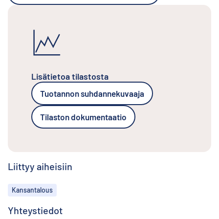
Lisätietoa tilastosta
Tuotannon suhdannekuvaaja
Tilaston dokumentaatio
Liittyy aiheisiin
Aiheet
Kansantalous
Yhteystiedot