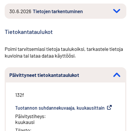
30.6.2026
Tietojen tarkentuminen
Tietokantataulukot
Poimi tarvitsemiasi tietoja taulukoiksi, tarkastele tietoja
kuvioina tai lataa dataa käyttöösi.
Päivittyneet tietokantataulukot
132f
Tuotannon suhdannekuvaaja, kuukausittain
(
Ulkoinen lin
Päivitystiheys
:
kuukausi
Tilasto
: