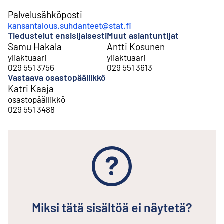
Palvelusähköposti
kansantalous.suhdanteet@stat.fi
Tiedustelut ensisijaisesti
Muut asiantuntijat
Samu Hakala
Antti Kosunen
yliaktuaari
yliaktuaari
029 551 3756
029 551 3613
Vastaava osastopäällikkö
Katri Kaaja
osastopäällikkö
029 551 3488
Miksi tätä sisältöä ei näytetä?