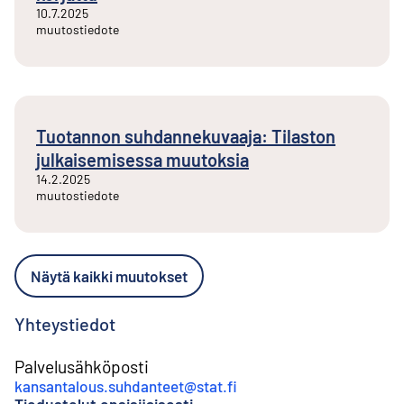
10.7.2025
muutostiedote
Tuotannon suhdannekuvaaja: Tilaston
julkaisemisessa muutoksia
14.2.2025
muutostiedote
Näytä kaikki muutokset
Yhteystiedot
Palvelusähköposti
kansantalous.suhdanteet@stat.fi
Tiedustelut ensisijaisesti