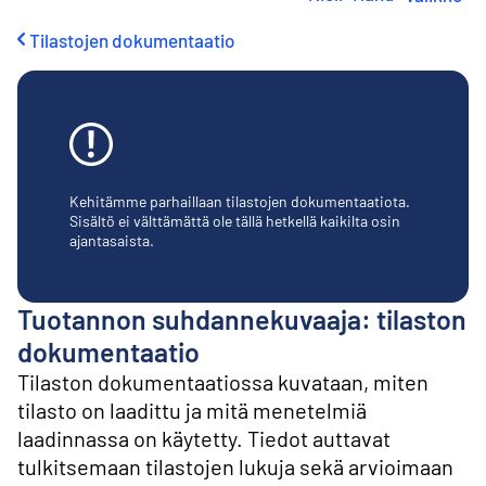
i
r
Tilastojen dokumentaatio
r
y
s
i
s
ä
l
t
Kehitämme parhaillaan tilastojen dokumentaatiota.
ö
Sisältö ei välttämättä ole tällä hetkellä kaikilta osin
ajantasaista.
ö
n
Tuotannon suhdannekuvaaja: tilaston
dokumentaatio
Tilaston dokumentaatiossa kuvataan, miten
tilasto on laadittu ja mitä menetelmiä
laadinnassa on käytetty. Tiedot auttavat
tulkitsemaan tilastojen lukuja sekä arvioimaan