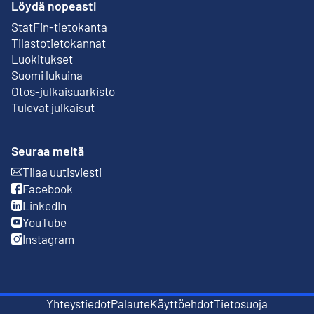
Löydä nopeasti
StatFin-tietokanta
Ulkoinen linkki
Tilastotietokannat
Luokitukset
Suomi lukuina
Otos-julkaisuarkisto
Ulkoinen linkki
Tulevat julkaisut
Seuraa meitä
Tilaa uutisviesti
Ulkoinen linkki
Facebook
Ulkoinen linkki
LinkedIn
Ulkoinen linkki
YouTube
Ulkoinen linkki
Instagram
Ulkoinen linkki
Yhteystiedot
Palaute
Käyttöehdot
Tietosuoja
Ulkoinen linkki
Ulkoinen linkki