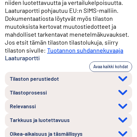
niiden luotettavuutta ja vertailukelpoisuutta.
Laaturaportti pohjautuu EU:n SIMS-malliin.
Dokumentaatiosta löytyvät myös tilaston
muutoksista kertovat muutostiedotteet ja
mahdolliset tarkentavat menetelmäkuvaukset.
Jos etsit tämän tilaston tilastolukuja, siirry
tilaston sivulle:
Tuotannon suhdannekuvaaja
Laaturaportti
Avaa kaikki kohdat
Tilaston perustiedot
Tilastoprosessi
Relevanssi
Tarkkuus ja luotettavuus
Oikea-aikaisuus ja täsmällisyys