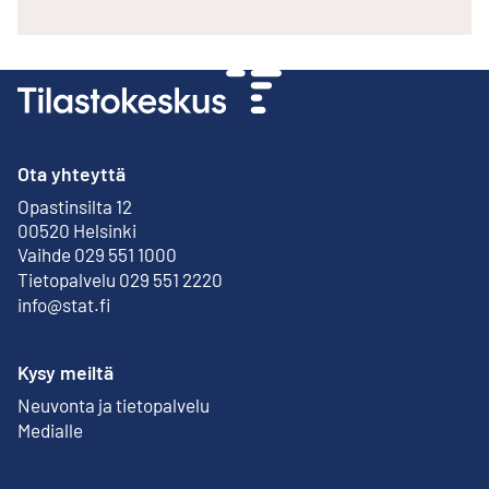
Ota yhteyttä
Opastinsilta 12
Ulkoinen linkki
00520 Helsinki
Vaihde 029 551 1000
Tietopalvelu 029 551 2220
info@stat.fi
Kysy meiltä
Neuvonta ja tietopalvelu
Medialle