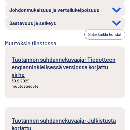
Johdonmukaisuus ja vertailukelpoisuus
Saatavuus ja selkeys
Sulje kaikki kohdat
Muutoksia tilastossa
Tuotannon suhdannekuvaaja: Tiedotteen
englanninkielisessä versiossa korjattu
virhe
30.9.2025
muutostiedote
Tuotannon suhdannekuvaaja: Julkistusta
korjattu