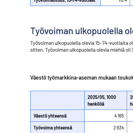
Työvoiman ulkopuolella o
Työvoiman ulkopuolella olevia 15–74-vuotiaita 
sitten. Työvoiman ulkopuolella olevia miehiä ol
Väestö työmarkkina-aseman mukaan toukoku
2025/05, 1000
2
henkilöä
h
Väestö yhteensä
4 165
Työvoima yhteensä
2 934