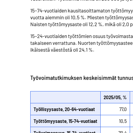
15–74-vuotiaiden kausitasoittamaton työttömyys
vuotta aiemmin oli 10,5 %. Miesten työttömyysast
Naisten työttömyysaste oli 12,2 %, mikä oli 2,0
15–24-vuotiaiden työttömien osuus työvoimasta
takaiseen verrattuna. Nuorten työttömyysasteen
ikäisestä väestöstä oli 24,1 %.
Työvoimatutkimuksen keskeisimmät tunnus
2025/05, %
Työllisyysaste, 20-64-vuotiaat
77,0
Työttömyysaste, 15-74-vuotiaat
10,5
Työvoimaosuus, 15-74-vuotiaat
70,4