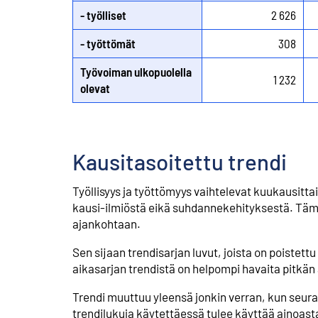
- työlliset
2 626
- työttömät
308
Työvoiman ulkopuolella
1 232
olevat
Kausitasoitettu trendi
Työllisyys ja työttömyys vaihtelevat kuukausitta
kausi-ilmiöstä eikä suhdannekehityksestä. Tämä
ajankohtaan.
Sen sijaan trendisarjan luvut, joista on poistett
aikasarjan trendistä on helpompi havaita pitkän a
Trendi muuttuu yleensä jonkin verran, kun seu
trendilukuja käytettäessä tulee käyttää ainoast