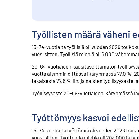
Työllisten määrä väheni e
15–74-vuotiaita työllisiä oli vuoden 2026 touko
vuosi sitten. Työllisiä miehiä oli 6 000 vähemm
20–64-vuotiaiden kausitasoittamaton työllisyysa
vuotta aiemmin oli tässä ikäryhmässä 77,0 %. 20
takaisesta 77,6 %:iin, ja naisten työllisyysaste l
Työllisyysaste 20–69-vuotiaiden ikäryhmässä las
Työttömyys kasvoi edelli
15–74-vuotiaita työttömiä oli vuoden 2026 touk
vuosi sitten. Työttömiä miehiä oli 203 000 ja työ