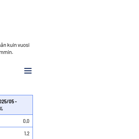
än kuin vuosi
emmin.
Valikko
025/05 -
 %
0,0
1,2