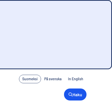
Suomeksi
På svenska
In English
Haku