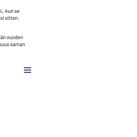
%, kun se
i sitten.
män vuoden
osuus saman
Valikko