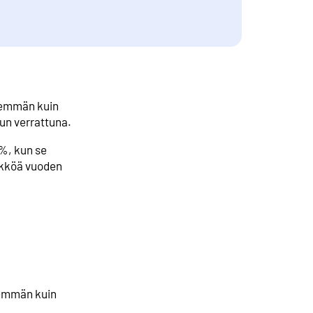
ähemmän kuin
hun verrattuna.
 %, kun se
sikköä vuoden
nemmän kuin