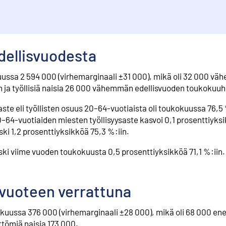
dellisvuodesta
kuussa 2 594 000 (virhemarginaali ±31 000), mikä oli 32 000 v
än ja työllisiä naisia 26 000 vähemmän edellisvuoden toukokuu
ste eli työllisten osuus 20–64-vuotiaista oli toukokuussa 76,5
–64-vuotiaiden miesten työllisyysaste kasvoi 0,1 prosenttiyk
aski 1,2 prosenttiyksikköä 75,3 %:iin.
ki viime vuoden toukokuusta 0,5 prosenttiyksikköä 71,1 %:iin.
svuoteen verrattuna
okuussa 376 000 (virhemarginaali ±28 000), mikä oli 68 000 e
ttömiä naisia 173 000.