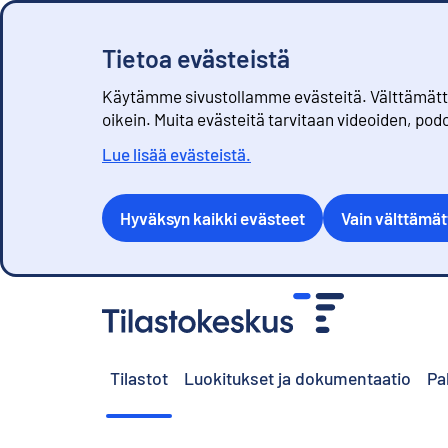
Tietoa evästeistä
Käytämme sivustollamme evästeitä. Välttämättöm
oikein. Muita evästeitä tarvitaan videoiden, pod
Lue lisää evästeistä.
Hyväksyn kaikki evästeet
Vain välttämä
S
i
i
r
Tilastot
Luokitukset ja dokumentaatio
Pa
r
y
s
i