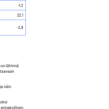
-1,2
22,1
-2,9
too lähinnä
staavaan
ja näin
oksi
n ennakollinen