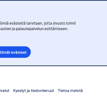
iä evästeitä tarvitaan, jotta sivusto toimii
castien ja palautepalvelun esittämiseen.
ttömät evästeet
lvelut
Kyselyt ja tiedonkeruut
Tietoa meistä