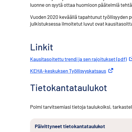
luonne on syytä ottaa huomioon päätelmiä teht
Vuoden 2020 keväällä tapahtunut työllisyyden p
julkistuksessa ilmoitetut luvut ovat kausitasoitt
Linkit
Kausitasoitettu trendi ja sen rajoitukset (pdf)
Ul
KEHA-keskuksen Työllisyyskatsaus
Ulkoinen lin
Tietokantataulukot
Poimi tarvitsemiasi tietoja taulukoiksi, tarkastel
Päivittyneet tietokantataulukot