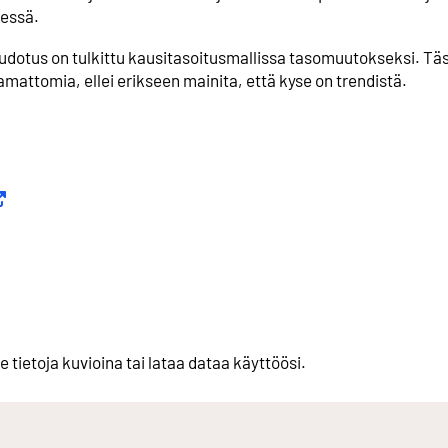
äessä.
udotus on tulkittu kausitasoitusmallissa tasomuutokseksi. Tä
amattomia, ellei erikseen mainita, että kyse on trendistä.
koinen linkki
kki
e tietoja kuvioina tai lataa dataa käyttöösi.