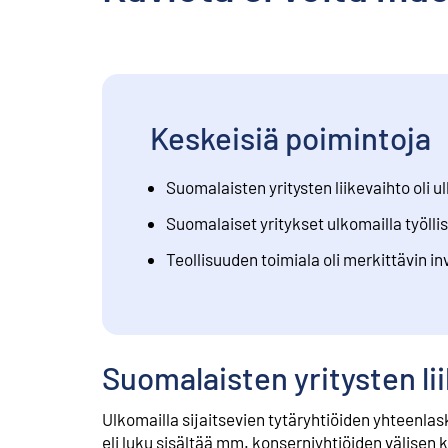
Keskeisiä poimintoja
Suomalaisten yritysten liikevaihto oli 
Suomalaiset yritykset ulkomailla työlli
Teollisuuden toimiala oli merkittävin i
Suomalaisten yritysten li
Ulkomailla sijaitsevien tytäryhtiöiden yhteenlask
eli luku sisältää mm. konserniyhtiöiden välisen