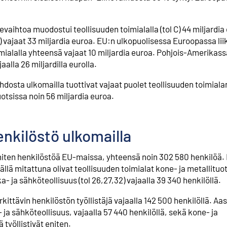
evaihtoa muodostui teollisuuden toimialalla (tol C) 44 miljardi
K) vajaat 33 miljardia euroa. EU:n ulkopuolisessa Euroopassa li
imialalla yhteensä vajaat 10 miljardia euroa. Pohjois-Amerikas
aalla 26 miljardilla eurolla.
hdosta ulkomailla tuottivat vajaat puolet teollisuuden toimialan
uotsissa noin 56 miljardia euroa.
nkilöstö ulkomailla
 eniten henkilöstöä EU-maissa, yhteensä noin 302 580 henkilöä
ä mitattuna olivat teollisuuden toimialat kone- ja metallituote
- ja sähköteollisuus (tol 26,27,32) vajaalla 39 340 henkilöllä.
kittävin henkilöstön työllistäjä vajaalla 142 500 henkilöllä. Aas
ja sähköteollisuus, vajaalla 57 440 henkilöllä, sekä kone- ja
 työllistivät eniten.