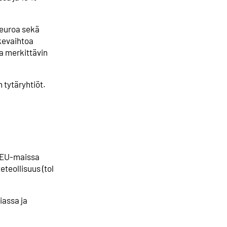
a euroa sekä
ikevaihtoa
sa merkittävin
 tytäryhtiöt.
. EU-maissa
teollisuus (tol
iassa ja