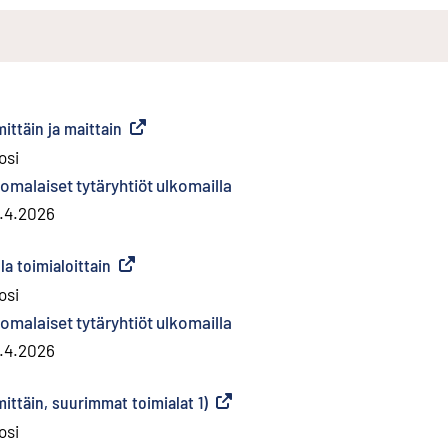
ittäin ja maittain
(
Ulkoinen linkki
)
osi
omalaiset tytäryhtiöt ulkomailla
.4.2026
la toimialoittain
(
Ulkoinen linkki
)
osi
omalaiset tytäryhtiöt ulkomailla
.4.2026
ittäin, suurimmat toimialat 1)
(
Ulkoinen linkki
)
osi