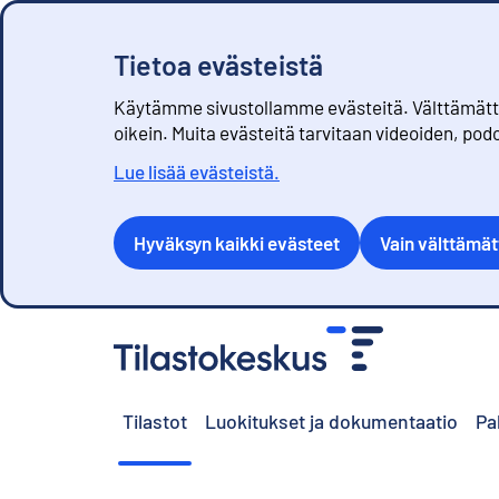
Tietoa evästeistä
Käytämme sivustollamme evästeitä. Välttämättöm
oikein. Muita evästeitä tarvitaan videoiden, pod
Lue lisää evästeistä.
Hyväksyn kaikki evästeet
Vain välttämä
S
i
i
r
Tilastot
Luokitukset ja dokumentaatio
Pa
r
y
s
i