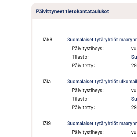
Päivittyneet tietokantataulukot
Suomalaiset tytäryhtiöt maaryhm
13k8
Päivitystiheys
:
vu
Tilasto
:
Su
Päivitetty
:
29
Suomalaiset tytäryhtiöt ulkomail
13la
Päivitystiheys
:
vu
Tilasto
:
Su
Päivitetty
:
29
Suomalaiset tytäryhtiöt maaryhm
13l9
Päivitystiheys
:
vu