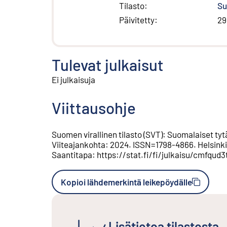
Tilasto
:
Su
Päivitetty
:
29
Tulevat julkaisut
Ei julkaisuja
Viittausohje
Suomen virallinen tilasto (SVT)
:
Suomalaiset tytä
Viiteajankohta
:
2024
.
ISSN=
1798-4866
.
Helsinki
Saantitapa
:
https://stat.fi/fi/julkaisu/cmfqud
Kopioi lähdemerkintä leikepöydälle
Lisätietoa tilastosta