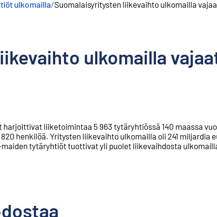
tiöt ulkomailla
/
Suomalaisyritysten liikevaihto ulkomailla vaja
iikevaihto ulkomailla vajaa
harjoittivat liiketoimintaa 5 963 tytäryhtiössä 140 maassa vu
820 henkilöä. Yritysten liikevaihto ulkomailla oli 241 miljardia 
U-maiden tytäryhtiöt tuottivat yli puolet liikevaihdosta ulkomaill
odostaa