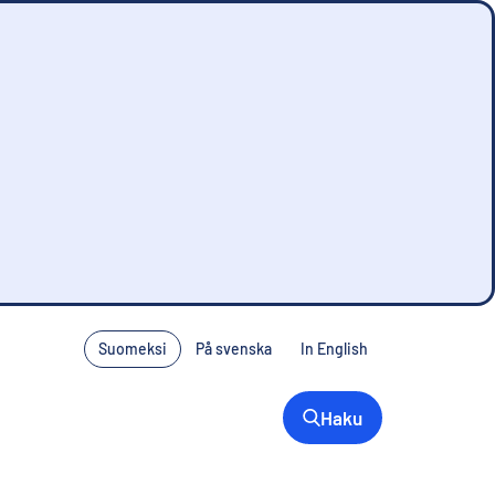
Suomeksi
På svenska
In English
Haku