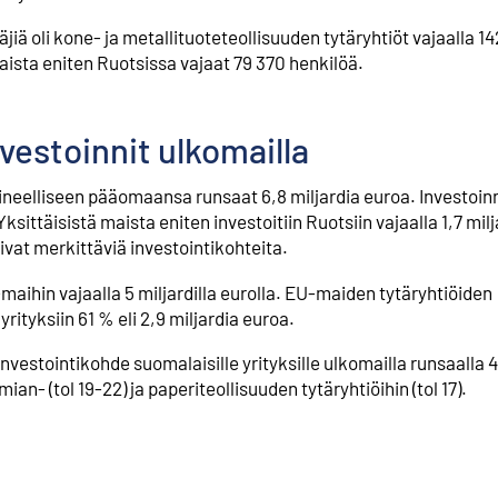
äjiä oli kone- ja metallituoteteollisuuden tytäryhtiöt vajaalla 1
maista eniten Ruotsissa vajaat 79 370 henkilöä.
vestoinnit ulkomailla
aineelliseen pääomaansa runsaat 6,8 miljardia euroa. Investoin
ittäisistä maista eniten investoitiin Ruotsiin vajaalla 1,7 milja
vat merkittäviä investointikohteita.
maihin vajaalla 5 miljardilla eurolla. EU-maiden tytäryhtiöiden
rityksiin 61 % eli 2,9 miljardia euroa.
investointikohde suomalaisille yrityksille ulkomailla runsaalla 4,
mian- (tol 19-22) ja paperiteollisuuden tytäryhtiöihin (tol 17).