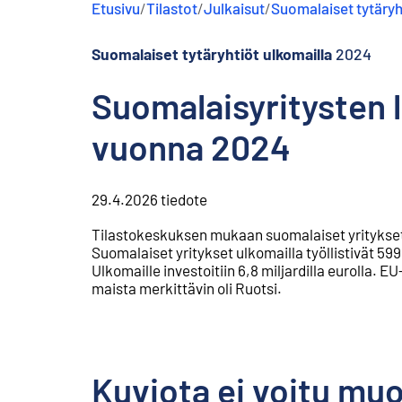
Etusivu
/
Tilastot
/
Julkaisut
/
Suomalaiset tytäryh
s
ä
l
Suomalaiset tytäryhtiöt ulkomailla
2024
t
ö
Suomalaisyritysten l
ö
n
vuonna 2024
29.4.2026
tiedote
Tilastokeskuksen mukaan suomalaiset yritykset 
Suomalaiset yritykset ulkomailla työllistivät 599 
Ulkomaille investoitiin 6,8 miljardilla eurolla. E
maista merkittävin oli Ruotsi.
Kuviota ei voitu mu