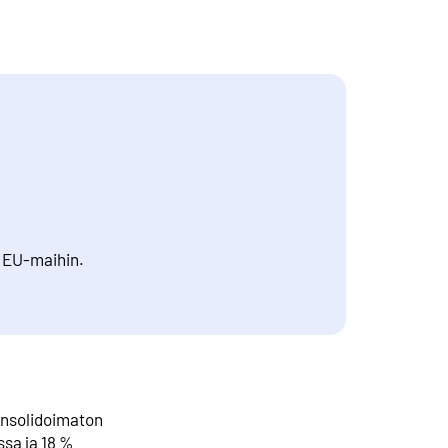
i EU-maihin.
konsolidoimaton
ssa ja 18 %