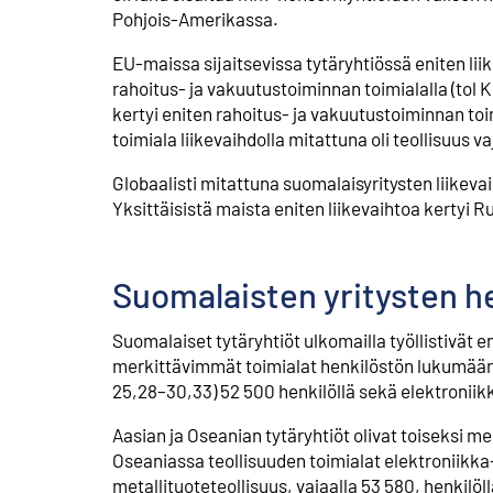
Pohjois-Amerikassa.
EU-maissa sijaitsevissa tytäryhtiössä eniten liik
rahoitus- ja vakuutustoiminnan toimialalla (tol 
kertyi eniten rahoitus- ja vakuutustoiminnan to
toimiala liikevaihdolla mitattuna oli teollisuus vaj
Globaalisti mitattuna suomalaisyritysten liikevai
Yksittäisistä maista eniten liikevaihtoa kertyi R
Suomalaisten yritysten he
Suomalaiset tytäryhtiöt ulkomailla työllistivät
merkittävimmät toimialat henkilöstön lukumääräll
25,28–30,33) 52 500 henkilöllä sekä elektroniikka
Aasian ja Oseanian tytäryhtiöt olivat toiseksi mer
Oseaniassa teollisuuden toimialat elektroniikka- 
metallituoteteollisuus, vajaalla 53 580, henkilöllä