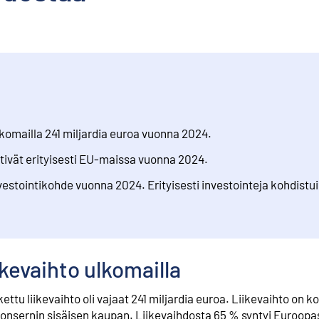
ulkomailla 241 miljardia euroa vuonna 2024.
stivät erityisesti EU-maissa vuonna 2024.
nvestointikohde vuonna 2024. Erityisesti investointeja kohdistu
ikevaihto ulkomailla
ettu liikevaihto oli vajaat 241 miljardia euroa. Liikevaihto on 
 konsernin sisäisen kaupan. Liikevaihdosta 65 % syntyi Euroopa