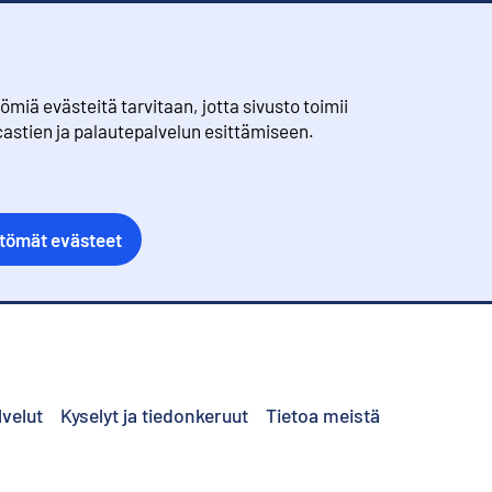
iä evästeitä tarvitaan, jotta sivusto toimii
castien ja palautepalvelun esittämiseen.
ttömät evästeet
lvelut
Kyselyt ja tiedonkeruut
Tietoa meistä