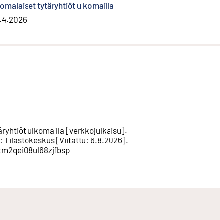
omalaiset tytäryhtiöt ulkomailla
.4.2026
ryhtiöt ulkomailla
[
verkkojulkaisu
].
:
Tilastokeskus
[
Viitattu
:
6.8.2026
].
3tm2qei08ul68zjfbsp