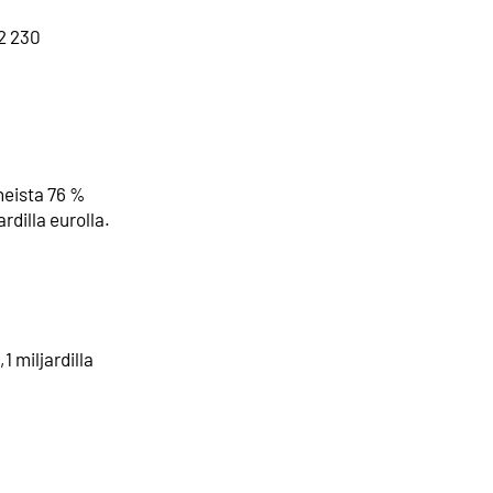
42 230
neista 76 %
rdilla eurolla.
1 miljardilla