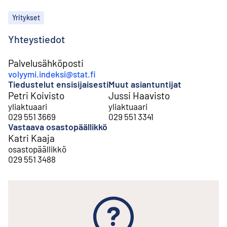
Aiheet
Yritykset
Yhteystiedot
Palvelusähköposti
volyymi.indeksi@stat.fi
Tiedustelut ensisijaisesti
Muut asiantuntijat
Petri Koivisto
Jussi Haavisto
yliaktuaari
yliaktuaari
029 551 3669
029 551 3341
Vastaava osastopäällikkö
Katri Kaaja
osastopäällikkö
029 551 3488