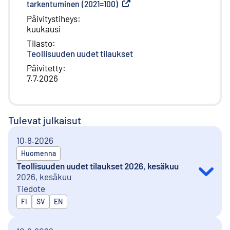
tarkentuminen (2021=100)
(
Ulkoinen linkki
)
Päivitystiheys
:
kuukausi
Tilasto
:
Teollisuuden uudet tilaukset
Päivitetty
:
7.7.2026
Tulevat julkaisut
10.8.2026
Huomenna
Teollisuuden uudet tilaukset 2026, kesäkuu
2026, kesäkuu
Tiedote
Julkaistaan kielillä
FI
SV
EN