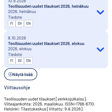
10.9.2026
Teollisuuden uudet tilaukset 2026, heinäkuu
2026, heinäkuu
Tiedote
Julkaistaan kielillä
FI
SV
EN
8.10.2026
Teollisuuden uudet tilaukset 2026, elokuu
2026, elokuu
Tiedote
Julkaistaan kielillä
FI
SV
EN
Näytä lisää
Viittausohje
Teollisuuden uudet tilaukset
[
verkkojulkaisu
].
Viiteajankohta
:
2026, maaliskuu
.
ISSN=
1798-6710
.
Helsinki
:
Tilastokeskus
[
Viitattu
:
9.8.2026
].