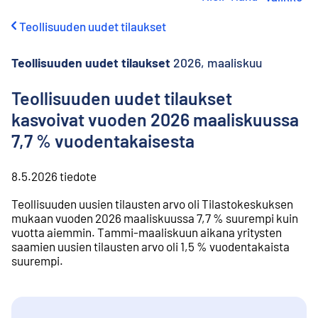
i
r
Teollisuuden uudet tilaukset
r
y
s
Teollisuuden uudet tilaukset
2026, maaliskuu
i
s
Teollisuuden uudet tilaukset
ä
kasvoivat vuoden 2026 maaliskuussa
l
t
7,7 % vuodentakaisesta
ö
ö
n
8.5.2026
tiedote
Teollisuuden uusien tilausten arvo oli Tilastokeskuksen
mukaan vuoden 2026 maaliskuussa 7,7 % suurempi kuin
vuotta aiemmin. Tammi-maaliskuun aikana yritysten
saamien uusien tilausten arvo oli 1,5 % vuodentakaista
suurempi.