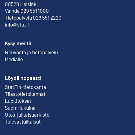
Ulkoinen linkki
00520 Helsinki
Vaihde 029 551 1000
Tietopalvelu 029 551 2220
info@stat.fi
Kysy meiltä
Neuvonta ja tietopalvelu
Medialle
Löydä nopeasti
StatFin-tietokanta
Ulkoinen linkki
Tilastotietokannat
Luokitukset
Suomi lukuina
Otos-julkaisuarkisto
Ulkoinen linkki
Tulevat julkaisut