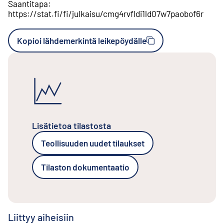
Saantitapa
:
https://stat.fi/fi/julkaisu/cmg4rvfldi1ld07w7paobof6r
Kopioi lähdemerkintä leikepöydälle
Lisätietoa tilastosta
Teollisuuden uudet tilaukset
Tilaston dokumentaatio
Liittyy aiheisiin