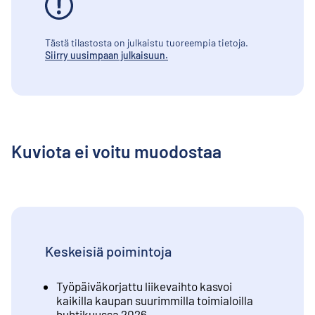
Tästä tilastosta on julkaistu tuoreempia tietoja.
Siirry uusimpaan julkaisuun.
Kuviota ei voitu muodostaa
Keskeisiä poimintoja
Työpäiväkorjattu liikevaihto kasvoi
kaikilla kaupan suurimmilla toimialoilla
huhtikuussa 2026.