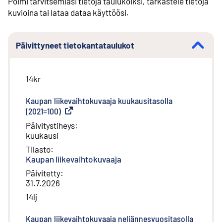
Poimi tarvitsemiasi tietoja taulukoiksi, tarkastele tietoja
kuvioina tai lataa dataa käyttöösi.
Päivittyneet tietokantataulukot
14kr
Kaupan liikevaihtokuvaaja kuukausitasolla
(2021=100)
(
Ulkoinen linkki
)
Päivitystiheys
:
kuukausi
Tilasto
:
Kaupan liikevaihtokuvaaja
Päivitetty
:
31.7.2026
14lj
Kaupan liikevaihtokuvaaja neljännesvuositasolla