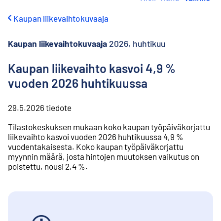
i
r
Kaupan liikevaihtokuvaaja
r
y
s
Kaupan liikevaihtokuvaaja
2026, huhtikuu
i
s
Kaupan liikevaihto kasvoi 4,9 %
ä
vuoden 2026 huhtikuussa
l
t
ö
29.5.2026
tiedote
ö
n
Tilastokeskuksen mukaan koko kaupan työpäiväkorjattu
liikevaihto kasvoi vuoden 2026 huhtikuussa 4,9 %
vuodentakaisesta. Koko kaupan työpäiväkorjattu
myynnin määrä, josta hintojen muutoksen vaikutus on
poistettu, nousi 2,4 %.