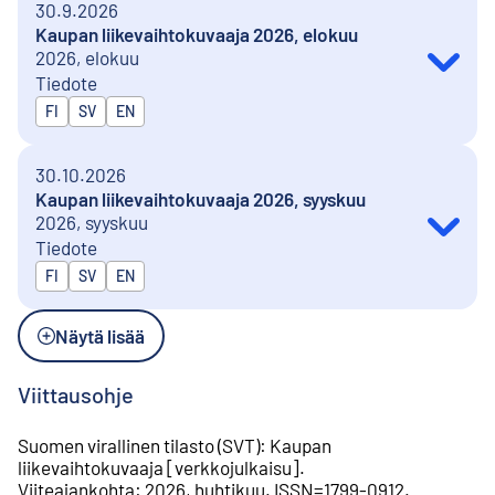
30.9.2026
Kaupan liikevaihtokuvaaja 2026, elokuu
2026, elokuu
Tiedote
Julkaistaan kielillä
FI
SV
EN
30.10.2026
Kaupan liikevaihtokuvaaja 2026, syyskuu
2026, syyskuu
Tiedote
Julkaistaan kielillä
FI
SV
EN
Näytä lisää
Viittausohje
Suomen virallinen tilasto (SVT)
:
Kaupan
liikevaihtokuvaaja
[
verkkojulkaisu
].
Viiteajankohta
:
2026, huhtikuu
.
ISSN=
1799-0912
.