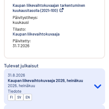
Kaupan liikevaihtokuvaajan tarkentuminen
kuukausitasolla (2021=100)
(
Ulkoinen linkki
)
Päivitystiheys
:
kuukausi
Tilasto
:
Kaupan liikevaihtokuvaaja
Päivitetty
:
31.7.2026
Tulevat julkaisut
31.8.2026
Kaupan liikevaihtokuvaaja 2026, heinäkuu
2026, heinäkuu
Tiedote
Julkaistaan kielillä
FI
SV
EN