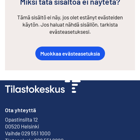
Miksi tätä sisältöä ei näytetä?
Tämä sisältö ei näy, jos olet estänyt evästeiden
käytön. Jos haluat nähdä sisällön, tarkista
evästeasetuksesi.
Muokkaa evästeasetuksia
Ota yhteyttä
Opastinsilta 12
Ulkoinen linkki
00520 Helsinki
Vaihde 029 551 1000