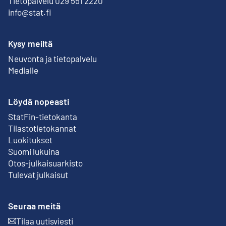
Tietopalvelu 029 551 2220
info@stat.fi
Kysy meiltä
Neuvonta ja tietopalvelu
Medialle
Löydä nopeasti
StatFin-tietokanta
Ulkoinen linkki
Tilastotietokannat
Luokitukset
Suomi lukuina
Otos-julkaisuarkisto
Ulkoinen linkki
Tulevat julkaisut
Seuraa meitä
Tilaa uutisviesti