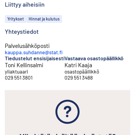
Liittyy aiheisiin
Aiheet
Yritykset
Hinnat ja kulutus
Yhteystiedot
Palvelusähköposti
kauppa.suhdanne@stat.fi
Tiedustelut ensisijaisesti
Vastaava osastopäällikkö
Toni Kellinsalmi
Katri Kaaja
yliaktuaari
osastopäällikkö
029 551 3801
029 551 3488