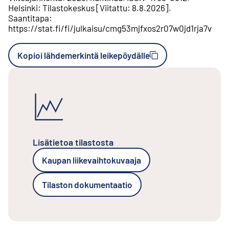
Helsinki
:
Tilastokeskus
[
Viitattu
:
8.8.2026
].
Saantitapa
:
https://stat.fi/fi/julkaisu/cmg53mjfxos2r07w0jd1rja7v
Kopioi lähdemerkintä leikepöydälle
Lisätietoa tilastosta
Kaupan liikevaihtokuvaaja
Tilaston dokumentaatio