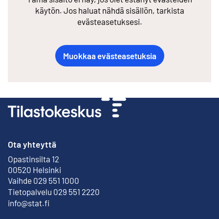
käytön. Jos haluat nähdä sisällön, tarkista
evästeasetuksesi.
Muokkaa evästeasetuksia
Ota yhteyttä
Opastinsilta 12
Ulkoinen linkki
00520 Helsinki
Vaihde 029 551 1000
Tietopalvelu 029 551 2220
info@stat.fi