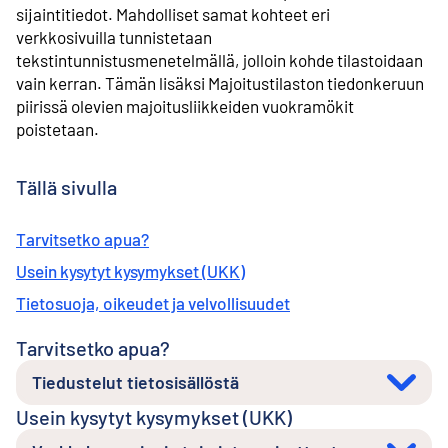
sijaintitiedot. Mahdolliset samat kohteet eri
verkkosivuilla tunnistetaan
tekstintunnistusmenetelmällä, jolloin kohde tilastoidaan
vain kerran. Tämän lisäksi Majoitustilaston tiedonkeruun
piirissä olevien majoitusliikkeiden vuokramökit
poistetaan.
Tällä sivulla
Tarvitsetko apua?
Usein kysytyt kysymykset (UKK)
Tietosuoja, oikeudet ja velvollisuudet
Tarvitsetko apua?
Tiedustelut tietosisällöstä
Usein kysytyt kysymykset (UKK)