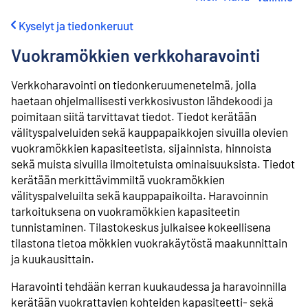
i
r
Kyselyt ja tiedonkeruut
r
y
Vuokramökkien verkkoharavointi
s
i
Verkkoharavointi on tiedonkeruumenetelmä, jolla
s
ä
haetaan ohjelmallisesti verkkosivuston lähdekoodi ja
l
poimitaan siitä tarvittavat tiedot. Tiedot kerätään
t
välityspalveluiden sekä kauppapaikkojen sivuilla olevien
ö
vuokramökkien kapasiteetista, sijainnista, hinnoista
ö
sekä muista sivuilla ilmoitetuista ominaisuuksista. Tiedot
n
kerätään merkittävimmiltä vuokramökkien
välityspalveluilta sekä kauppapaikoilta. Haravoinnin
tarkoituksena on vuokramökkien kapasiteetin
tunnistaminen. Tilastokeskus julkaisee kokeellisena
tilastona tietoa mökkien vuokrakäytöstä maakunnittain
ja kuukausittain.
Haravointi tehdään kerran kuukaudessa ja haravoinnilla
kerätään vuokrattavien kohteiden kapasiteetti- sekä