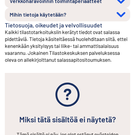
Verkkoharavoinnin toimintaperiaatteet
Mihin tietoja käytetään?
Tietosuoja, oikeudet ja velvollisuudet
Kaikki tilastotarkoituksiin kerätyt tiedot ovat salassa
pidettäviä. Tietoja käsiteltäessä huolehditaan siitä, ettei
kenenkään yksityisyys tai liike- tai ammattisalaisuus
vaarannu. Jokainen Tilastokeskuksen palveluksessa
oleva on allekirjoittanut salassapitositoumuksen.
Miksi tätä sisältöä ei näytetä?
Tämä sisältö ei näy, jos olet estänyt evästeiden