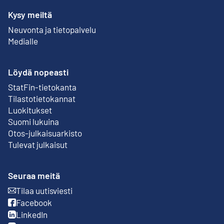
Kysy meiltä
Neuvonta ja tietopalvelu
Medialle
Löydä nopeasti
StatFin-tietokanta
Ulkoinen linkki
Tilastotietokannat
Luokitukset
Suomi lukuina
Otos-julkaisuarkisto
Ulkoinen linkki
Tulevat julkaisut
Seuraa meitä
Tilaa uutisviesti
Ulkoinen linkki
Facebook
Ulkoinen linkki
LinkedIn
Ulkoinen linkki