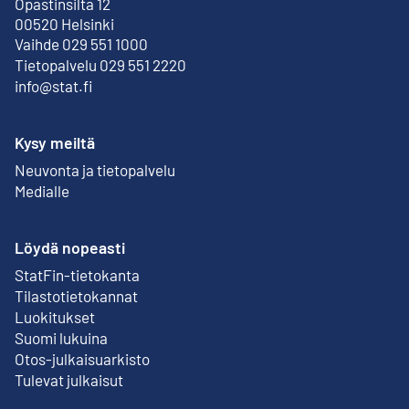
Opastinsilta 12
Ulkoinen linkki
00520 Helsinki
Vaihde 029 551 1000
Tietopalvelu 029 551 2220
info@stat.fi
Kysy meiltä
Neuvonta ja tietopalvelu
Medialle
Löydä nopeasti
StatFin-tietokanta
Ulkoinen linkki
Tilastotietokannat
Luokitukset
Suomi lukuina
Otos-julkaisuarkisto
Ulkoinen linkki
Tulevat julkaisut