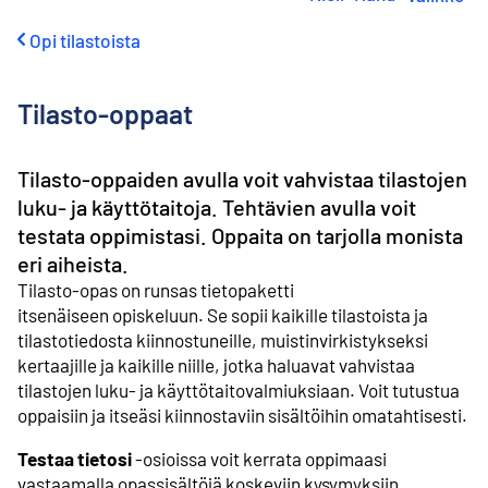
i
r
Opi tilastoista
r
y
s
Tilasto-oppaat
i
s
ä
Tilasto-oppaiden avulla voit vahvistaa tilastojen
l
t
luku- ja käyttötaitoja. Tehtävien avulla voit
ö
testata oppimistasi. Oppaita on tarjolla monista
ö
eri aiheista.
n
Tilasto-opas on runsas tietopaketti
itsenäiseen opiskeluun. Se sopii kaikille tilastoista ja
tilastotiedosta kiinnostuneille, muistinvirkistykseksi
kertaajille ja kaikille niille, jotka haluavat vahvistaa
tilastojen luku- ja käyttötaitovalmiuksiaan. Voit tutustua
oppaisiin ja itseäsi kiinnostaviin sisältöihin omatahtisesti.
Testaa tietosi
-osioissa voit kerrata oppimaasi
vastaamalla opassisältöjä koskeviin kysymyksiin.