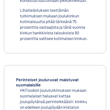
kohdistuu luuttomaan pikkukinkkuun.
Lihatiedotuksen teettämän
tutkimuksen mukaan joulukinkun
kotimaisuutta pitää tärkeänä 75
prosenttia vastaajista ja tänä vuonna
kinkun hankkivista talouksista 90
prosenttia valitsee kotimaisen kinkun.
Perinteiset jouluruoat maistuvat
suomalaisille
HKFoodsin joulututkimuksen mukaan
suomalaiset haluavat kattaa
joulupöytänsä perinteikkäästi: kinkku
on edelleen joulupöydän kiistaton