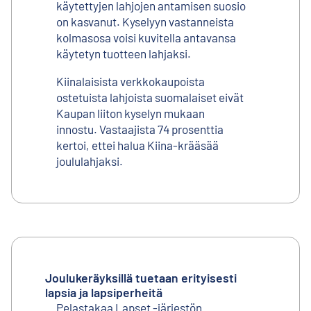
käytettyjen lahjojen antamisen suosio
on kasvanut. Kyselyyn vastanneista
kolmasosa voisi kuvitella antavansa
käytetyn tuotteen lahjaksi.
Kiinalaisista verkkokaupoista
ostetuista lahjoista suomalaiset eivät
Kaupan liiton kyselyn mukaan
innostu. Vastaajista 74 prosenttia
kertoi, ettei halua Kiina-krääsää
joululahjaksi.
Joulukeräyksillä tuetaan erityisesti
lapsia ja lapsiperheitä
Pelastakaa Lapset -järjestön