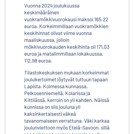
Vuonna 2024 joulukuussa
keskimääräinen
vuokramökkivuorokausi maksoi 165,22
euroa. Korkeimmillaan vuokramökkien
keskihinnat olivat viime vuonna
maaliskuussa, jolloin
mökkivuorokauden keskihinta oli 171,03
euroa ja matalimmillaan lokakuussa,
112,98 euroa.
Tilastokeskuksen mukaan korkeimmat
joulukertoimet löytyvät tuttuun tapaan
Lapista. Kolmessa kunnassa,
Pelkosenniemellä, Kolarissa ja
Kittilässä, kerroin on yli kahden. Näissä
kunnissa on siis jouluna yli
kaksinkertaisesti väkeä
tavanomaiseen verrattuna. Väki karkaa
joulunviettoon myös Etelä-Savoon, sillä