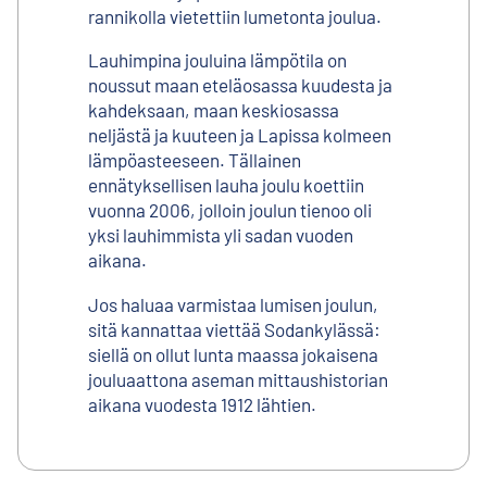
rannikolla vietettiin lumetonta joulua.
Lauhimpina jouluina lämpötila on
noussut maan eteläosassa kuudesta ja
kahdeksaan, maan keskiosassa
neljästä ja kuuteen ja Lapissa kolmeen
lämpöasteeseen. Tällainen
ennätyksellisen lauha joulu koettiin
vuonna 2006, jolloin joulun tienoo oli
yksi lauhimmista yli sadan vuoden
aikana.
Jos haluaa varmistaa lumisen joulun,
sitä kannattaa viettää Sodankylässä:
siellä on ollut lunta maassa jokaisena
jouluaattona aseman mittaushistorian
aikana vuodesta 1912 lähtien.