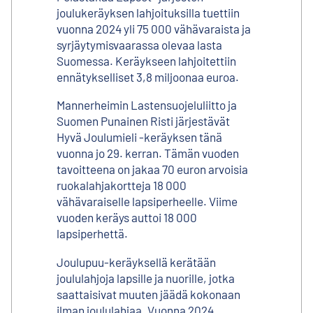
joulukeräyksen lahjoituksilla tuettiin
vuonna 2024 yli 75 000 vähävaraista ja
syrjäytymisvaarassa olevaa lasta
Suomessa. Keräykseen lahjoitettiin
ennätykselliset 3,8 miljoonaa euroa.
Mannerheimin Lastensuojeluliitto ja
Suomen Punainen Risti järjestävät
Hyvä Joulumieli -keräyksen tänä
vuonna jo 29. kerran. Tämän vuoden
tavoitteena on jakaa 70 euron arvoisia
ruokalahjakortteja 18 000
vähävaraiselle lapsiperheelle. Viime
vuoden keräys auttoi 18 000
lapsiperhettä.
Joulupuu-keräyksellä kerätään
joululahjoja lapsille ja nuorille, jotka
saattaisivat muuten jäädä kokonaan
ilman joululahjaa. Vuonna 2024