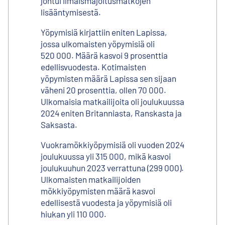
johtui ilmaismajoitusmatkojen
lisääntymisestä.
Yöpymisiä kirjattiin eniten Lapissa,
jossa ulkomaisten yöpymisiä oli
520 000. Määrä kasvoi 9 prosenttia
edellisvuodesta. Kotimaisten
yöpymisten määrä Lapissa sen sijaan
väheni 20 prosenttia, ollen 70 000.
Ulkomaisia matkailijoita oli joulukuussa
2024 eniten Britanniasta, Ranskasta ja
Saksasta.
Vuokramökkiyöpymisiä oli vuoden 2024
joulukuussa yli 315 000, mikä kasvoi
joulukuuhun 2023 verrattuna (299 000).
Ulkomaisten matkailijoiden
mökkiyöpymisten määrä kasvoi
edellisestä vuodesta ja yöpymisiä oli
hiukan yli 110 000.