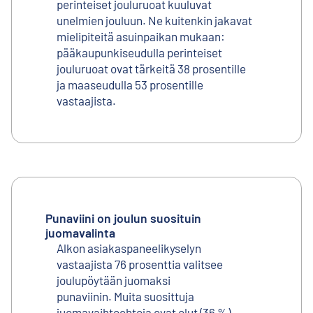
perinteiset jouluruoat kuuluvat
unelmien jouluun. Ne kuitenkin jakavat
mielipiteitä asuinpaikan mukaan:
pääkaupunkiseudulla perinteiset
jouluruoat ovat tärkeitä 38 prosentille
ja maaseudulla 53 prosentille
vastaajista.
Punaviini on joulun suosituin
juomavalinta
Alkon asiakaspaneelikyselyn
vastaajista 76 prosenttia valitsee
joulupöytään juomaksi
punaviinin. Muita suosittuja
juomavaihtoehtoja ovat olut (36 %),