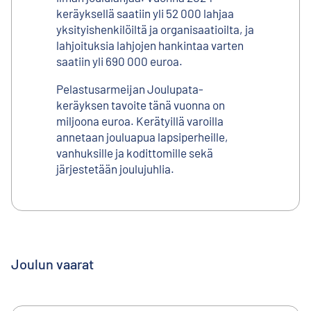
keräyksellä saatiin yli 52 000 lahjaa
yksityishenkilöiltä ja organisaatioilta, ja
lahjoituksia lahjojen hankintaa varten
saatiin yli 690 000 euroa.
Pelastusarmeijan Joulupata-
keräyksen tavoite tänä vuonna on
miljoona euroa. Kerätyillä varoilla
annetaan jouluapua lapsiperheille,
vanhuksille ja kodittomille sekä
järjestetään joulujuhlia.
Joulun vaarat