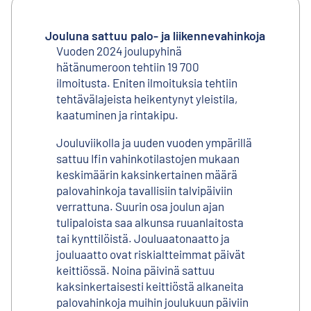
Jouluna sattuu palo- ja liikennevahinkoja
Vuoden 2024 joulupyhinä
hätänumeroon tehtiin 19 700
ilmoitusta. Eniten ilmoituksia tehtiin
tehtävälajeista heikentynyt yleistila,
kaatuminen ja rintakipu.
Jouluviikolla ja uuden vuoden ympärillä
sattuu Ifin vahinkotilastojen mukaan
keskimäärin kaksinkertainen määrä
palovahinkoja tavallisiin talvipäiviin
verrattuna. Suurin osa joulun ajan
tulipaloista saa alkunsa ruuanlaitosta
tai kynttilöistä. Jouluaatonaatto ja
jouluaatto ovat riskialtteimmat päivät
keittiössä. Noina päivinä sattuu
kaksinkertaisesti keittiöstä alkaneita
palovahinkoja muihin joulukuun päiviin