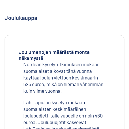
Joulukauppa
Joulumenojen määrästä monta
näkemystä
Nordean kyselytutkimuksen mukaan
suomalaiset aikovat tänä vuonna
käyttää joulun viettoon keskimäärin
525 euroa, mikä on hieman vähemmän
kuin viime vuonna.
LähiTapiolan kyselyn mukaan
suomalaisten keskimääräinen
joulubudjetti tälle vuodelle on noin 460
euroa. Joulubudjetit kasvoivat
LähiTapiolan kyselyssä ensimmäistä