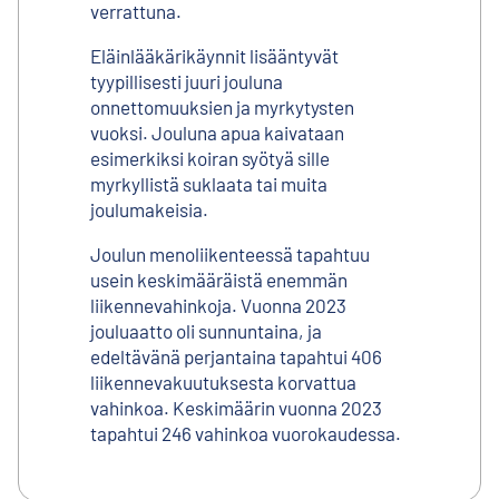
verrattuna.
Eläinlääkärikäynnit lisääntyvät
tyypillisesti juuri jouluna
onnettomuuksien ja myrkytysten
vuoksi. Jouluna apua kaivataan
esimerkiksi koiran syötyä sille
myrkyllistä suklaata tai muita
joulumakeisia.
Joulun menoliikenteessä tapahtuu
usein keskimääräistä enemmän
liikennevahinkoja. Vuonna 2023
jouluaatto oli sunnuntaina, ja
edeltävänä perjantaina tapahtui 406
liikennevakuutuksesta korvattua
vahinkoa. Keskimäärin vuonna 2023
tapahtui 246 vahinkoa vuorokaudessa.