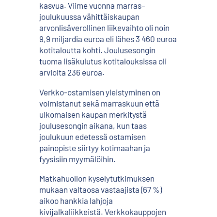
kasvua. Viime vuonna marras–
joulukuussa vähittäiskaupan
arvonlisäverollinen liikevaihto oli noin
9,9 miljardia euroa eli lähes 3 460 euroa
kotitaloutta kohti. Joulusesongin
tuoma lisäkulutus kotitalouksissa oli
arviolta 236 euroa.
Verkko-ostamisen yleistyminen on
voimistanut sekä marraskuun että
ulkomaisen kaupan merkitystä
joulusesongin aikana, kun taas
joulukuun edetessä ostamisen
painopiste siirtyy kotimaahan ja
fyysisiin myymälöihin.
Matkahuollon kyselytutkimuksen
mukaan valtaosa vastaajista (67 %)
aikoo hankkia lahjoja
kivijalkaliikkeistä. Verkkokauppojen