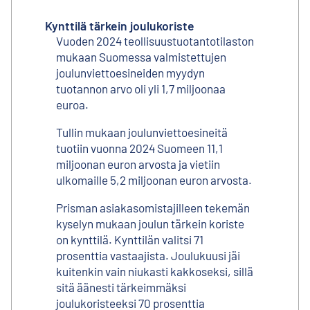
Kynttilä tärkein joulukoriste
Vuoden 2024 teollisuustuotantotilaston
mukaan Suomessa valmistettujen
joulunviettoesineiden myydyn
tuotannon arvo oli yli 1,7 miljoonaa
euroa.
Tullin mukaan joulunviettoesineitä
tuotiin vuonna 2024 Suomeen 11,1
miljoonan euron arvosta ja vietiin
ulkomaille 5,2 miljoonan euron arvosta.
Prisman asiakasomistajilleen tekemän
kyselyn mukaan joulun tärkein koriste
on kynttilä. Kynttilän valitsi 71
prosenttia vastaajista. Joulukuusi jäi
kuitenkin vain niukasti kakkoseksi, sillä
sitä äänesti tärkeimmäksi
joulukoristeeksi 70 prosenttia