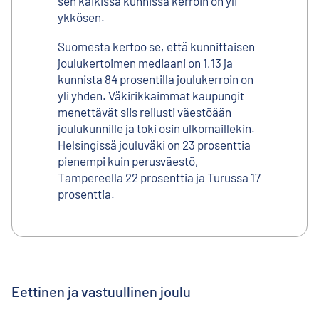
sen kaikissa kunnissa kerroin on yli
ykkösen.
Suomesta kertoo se, että kunnittaisen
joulukertoimen mediaani on 1,13 ja
kunnista 84 prosentilla joulukerroin on
yli yhden. Väkirikkaimmat kaupungit
menettävät siis reilusti väestöään
joulukunnille ja toki osin ulkomaillekin.
Helsingissä jouluväki on 23 prosenttia
pienempi kuin perusväestö,
Tampereella 22 prosenttia ja Turussa 17
prosenttia.
Eettinen ja vastuullinen joulu