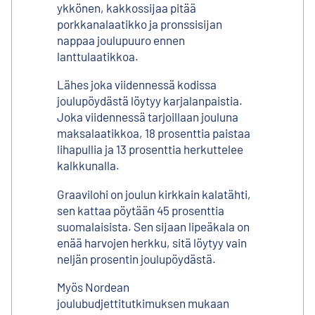
ykkönen, kakkossijaa pitää
porkkanalaatikko ja pronssisijan
nappaa joulupuuro ennen
lanttulaatikkoa.
Lähes joka viidennessä kodissa
joulupöydästä löytyy karjalanpaistia.
Joka viidennessä tarjoillaan jouluna
maksalaatikkoa, 18 prosenttia paistaa
lihapullia ja 13 prosenttia herkuttelee
kalkkunalla.
Graavilohi on joulun kirkkain kalatähti,
sen kattaa pöytään 45 prosenttia
suomalaisista. Sen sijaan lipeäkala on
enää harvojen herkku, sitä löytyy vain
neljän prosentin joulupöydästä.
Myös Nordean
joulubudjettitutkimuksen mukaan