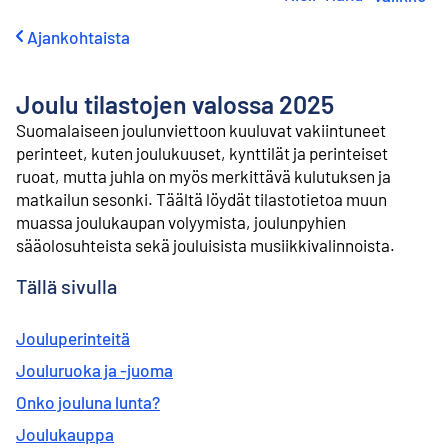
i
r
Ajankohtaista
r
y
s
Joulu tilastojen valossa 2025
i
s
Suomalaiseen joulunviettoon kuuluvat vakiintuneet
ä
perinteet, kuten joulukuuset, kynttilät ja perinteiset
l
ruoat, mutta juhla on myös merkittävä kulutuksen ja
t
matkailun sesonki. Täältä löydät tilastotietoa muun
ö
muassa joulukaupan volyymista, joulunpyhien
ö
n
sääolosuhteista sekä jouluisista musiikkivalinnoista.
Tällä sivulla
Jouluperinteitä
Jouluruoka ja -juoma
Onko jouluna lunta?
Joulukauppa