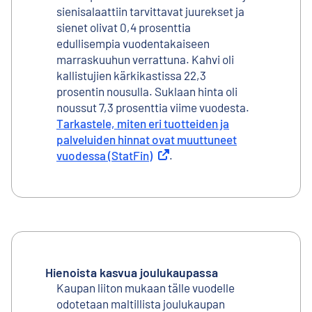
sienisalaattiin tarvittavat juurekset ja
sienet olivat 0,4 prosenttia
edullisempia vuodentakaiseen
marraskuuhun verrattuna. Kahvi oli
kallistujien kärkikastissa 22,3
prosentin nousulla. Suklaan hinta oli
noussut 7,3 prosenttia viime vuodesta.
Tarkastele, miten eri tuotteiden ja
palveluiden hinnat ovat muuttuneet
vuodessa (StatFin)
Ulkoinen linkki
.
Hienoista kasvua joulukaupassa
Kaupan liiton mukaan tälle vuodelle
odotetaan maltillista joulukaupan