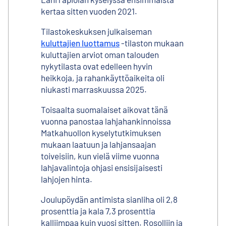
kertaa sitten vuoden 2021.
Tilastokeskuksen julkaiseman
kuluttajien luottamus
-tilaston mukaan
kuluttajien arviot oman talouden
nykytilasta ovat edelleen hyvin
heikkoja, ja rahankäyttöaikeita oli
niukasti marraskuussa 2025.
Toisaalta suomalaiset aikovat tänä
vuonna panostaa lahjahankinnoissa
Matkahuollon kyselytutkimuksen
mukaan laatuun ja lahjansaajan
toiveisiin, kun vielä viime vuonna
lahjavalintoja ohjasi ensisijaisesti
lahjojen hinta.
Joulupöydän antimista sianliha oli 2,8
prosenttia ja kala 7,3 prosenttia
kalliimpaa kuin vuosi sitten. Rosolliin ja