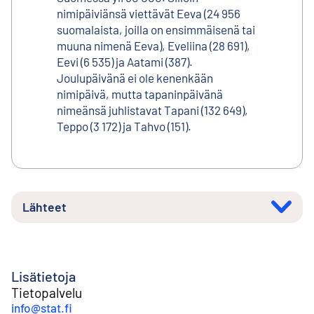
nimipäiviänsä viettävät Eeva (24 956
suomalaista, joilla on ensimmäisenä tai
muuna nimenä Eeva), Eveliina (28 691),
Eevi (6 535) ja Aatami (387).
Joulupäivänä ei ole kenenkään
nimipäivä, mutta tapaninpäivänä
nimeänsä juhlistavat Tapani (132 649),
Teppo (3 172) ja Tahvo (151).
Lähteet
Lisätietoja
Tietopalvelu
info@stat.fi