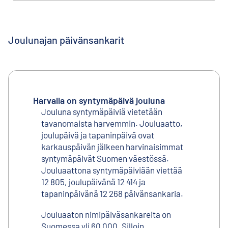
Joulunajan päivänsankarit
Harvalla on syntymäpäivä jouluna
Jouluna syntymäpäiviä vietetään
tavanomaista harvemmin. Jouluaatto,
joulupäivä ja tapaninpäivä ovat
karkauspäivän jälkeen harvinaisimmat
syntymäpäivät Suomen väestössä.
Jouluaattona syntymäpäiviään viettää
12 805, joulupäivänä 12 414 ja
tapaninpäivänä 12 268 päivänsankaria.
Jouluaaton nimipäiväsankareita on
Suomessa yli 60 000. Silloin