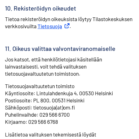
10. Rekisteröidyn oikeudet
Tietoa rekisteröidyn oikeuksista löytyy Tilastokeskuksen
verkkosivuilta
Tietosuoja
Ulkoinen linkki
.
11. Oikeus valittaa valvontaviranomaiselle
Jos katsot, että henkilötietojasi käsitellään
lainvastaisesti, voit tehdä valituksen
tietosuojavaltuutetun toimistoon.
Tietosuojavaltuutetun toimisto
⁠Käyntiosoite: Lintulahdenkuja 4, 00530 Helsinki
⁠Postiosoite: PL 800, 00531 Helsinki
⁠Sähköposti: tietosuoja(at)om.fi
⁠Puhelinvaihde: 029 566 6700
⁠Kirjaamo: 029 566 6768
Lisätietoa valituksen tekemisestä löydät