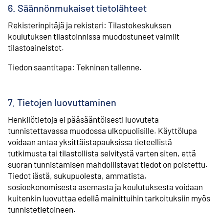
6. Säännönmukaiset tietolähteet
Rekisterinpitäjä ja rekisteri: Tilastokeskuksen
koulutuksen tilastoinnissa muodostuneet valmiit
tilastoaineistot.
Tiedon saantitapa: Tekninen tallenne.
7. Tietojen luovuttaminen
Henkilötietoja ei pääsääntöisesti luovuteta
tunnistettavassa muodossa ulkopuolisille. Käyttölupa
voidaan antaa yksittäistapauksissa tieteellistä
tutkimusta tai tilastollista selvitystä varten siten, että
suoran tunnistamisen mahdollistavat tiedot on poistettu.
Tiedot iästä, sukupuolesta, ammatista,
sosioekonomisesta asemasta ja koulutuksesta voidaan
kuitenkin luovuttaa edellä mainittuihin tarkoituksiin myös
tunnistetietoineen.