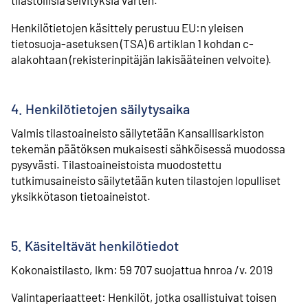
Henkilötietojen käsittely perustuu EU:n yleisen
tietosuoja-asetuksen (TSA) 6 artiklan 1 kohdan c-
alakohtaan (rekisterinpitäjän lakisääteinen velvoite).
⁠4. Henkilötietojen säilytysaika
Valmis tilastoaineisto säilytetään Kansallisarkiston
tekemän päätöksen mukaisesti sähköisessä muodossa
pysyvästi. Tilastoaineistoista muodostettu
tutkimusaineisto säilytetään kuten tilastojen lopulliset
yksikkötason tietoaineistot.
5. Käsiteltävät henkilötiedot
Kokonaistilasto, lkm: 59 707 suojattua hnroa /v. 2019
Valintaperiaatteet: Henkilöt, jotka osallistuivat toisen