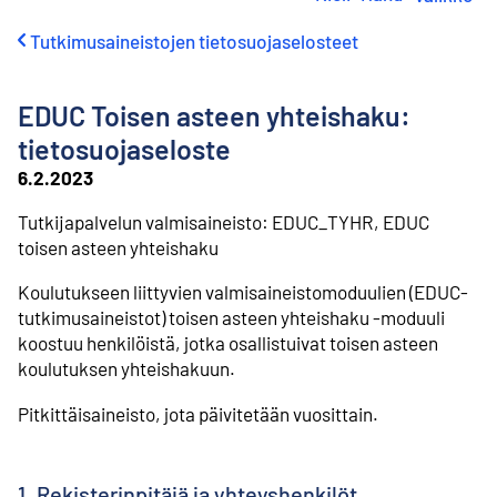
i
r
Tutkimusaineistojen tietosuojaselosteet
r
y
s
EDUC Toisen asteen yhteishaku:
i
s
tietosuojaseloste
ä
6.2.2023
l
t
Tutkijapalvelun valmisaineisto: EDUC_TYHR, EDUC
ö
toisen asteen yhteishaku
ö
n
Koulutukseen liittyvien valmisaineistomoduulien (EDUC-
tutkimusaineistot) toisen asteen yhteishaku -moduuli
koostuu henkilöistä, jotka osallistuivat toisen asteen
koulutuksen yhteishakuun.
Pitkittäisaineisto, jota päivitetään vuosittain.
1. Rekisterinpitäjä ja yhteyshenkilöt