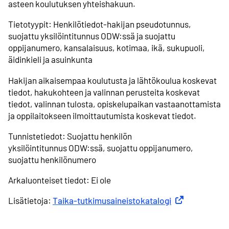
asteen koulutuksen yhteishakuun.
Tietotyypit: Henkilötiedot-hakijan pseudotunnus,
suojattu yksilöintitunnus ODW:ssä ja suojattu
oppijanumero, kansalaisuus, kotimaa, ikä, sukupuoli,
äidinkieli ja asuinkunta
Hakijan aikaisempaa koulutusta ja lähtökoulua koskevat
tiedot, hakukohteen ja valinnan perusteita koskevat
tiedot, valinnan tulosta, opiskelupaikan vastaanottamista
ja oppilaitokseen ilmoittautumista koskevat tiedot.
Tunnistetiedot: Suojattu henkilön
yksilöintitunnus ODW:ssä, suojattu oppijanumero,
suojattu henkilönumero
Arkaluonteiset tiedot: Ei ole
Lisätietoja:
Taika-tutkimusaineistokatalogi
Ulkoinen linkki