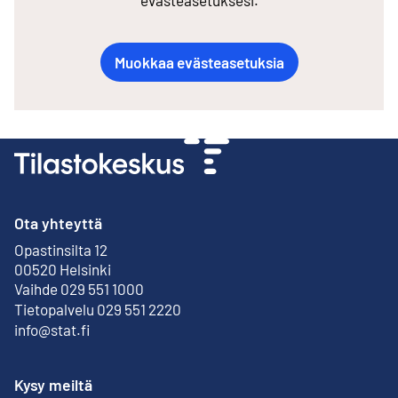
Muokkaa evästeasetuksia
Ota yhteyttä
Opastinsilta 12
Ulkoinen linkki
00520 Helsinki
Vaihde 029 551 1000
Tietopalvelu 029 551 2220
info@stat.fi
Kysy meiltä