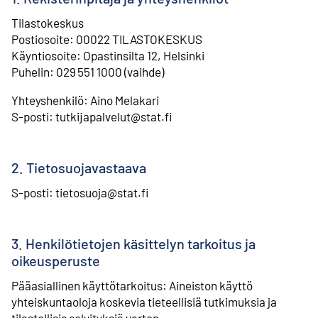
Tilastokeskus
⁠Postiosoite: 00022 TILASTOKESKUS
⁠Käyntiosoite: Opastinsilta 12, Helsinki
⁠Puhelin: 029 551 1000 (vaihde)
Yhteyshenkilö: Aino Melakari
⁠S-posti: tutkijapalvelut@stat.fi
2. Tietosuojavastaava
S-posti: tietosuoja@stat.fi
3. Henkilötietojen käsittelyn tarkoitus ja
oikeusperuste
Pääasiallinen käyttötarkoitus: Aineiston käyttö
yhteiskuntaoloja koskevia tieteellisiä tutkimuksia ja
tilastollisia selvityksiä varten.