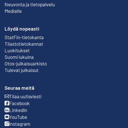
Neuvonta ja tietopalvelu
Medialle
Löydä nopeasti
StatFin-tietokanta
Ulkoinen linkki
Tilastotietokannat
Luokitukset
Suomi lukuina
Otos-julkaisuarkisto
Ulkoinen linkki
Tulevat julkaisut
Seuraa meitä
Tilaa uutisviesti
Ulkoinen linkki
Facebook
Ulkoinen linkki
LinkedIn
Ulkoinen linkki
YouTube
Ulkoinen linkki
Instagram
Ulkoinen linkki