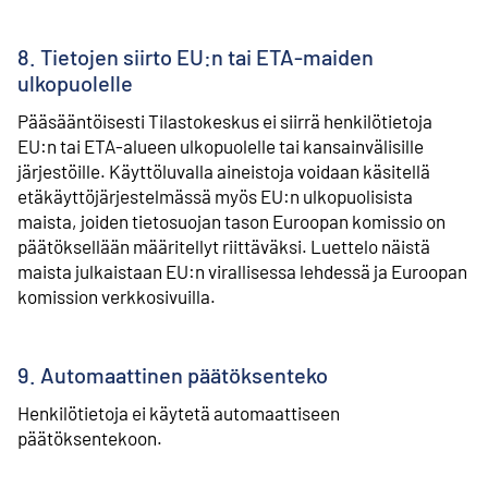
8. Tietojen siirto EU:n tai ETA-maiden
ulkopuolelle
Pääsääntöisesti Tilastokeskus ei siirrä henkilötietoja
EU:n tai ETA-alueen ulkopuolelle tai kansainvälisille
järjestöille. Käyttöluvalla aineistoja voidaan käsitellä
etäkäyttöjärjestelmässä myös EU:n ulkopuolisista
maista, joiden tietosuojan tason Euroopan komissio on
päätöksellään määritellyt riittäväksi. Luettelo näistä
maista julkaistaan EU:n virallisessa lehdessä ja Euroopan
komission verkkosivuilla.
9. Automaattinen päätöksenteko
Henkilötietoja ei käytetä automaattiseen
päätöksentekoon.