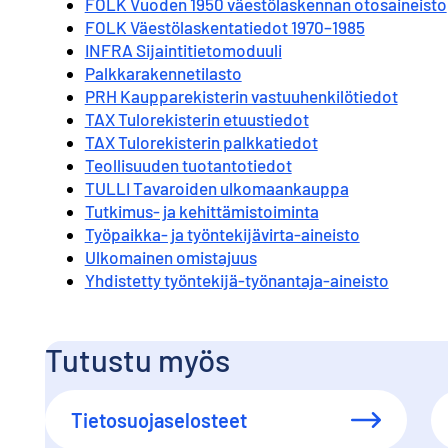
FOLK Vuoden 1950 väestölaskennan otosaineisto
FOLK Väestölaskentatiedot 1970–1985
INFRA Sijaintitietomoduuli
Palkkarakennetilasto
PRH Kaupparekisterin vastuuhenkilötiedot
TAX Tulorekisterin etuustiedot
TAX Tulorekisterin palkkatiedot
Teollisuuden tuotantotiedot
TULLI Tavaroiden ulkomaankauppa
Tutkimus- ja kehittämistoiminta
Työpaikka- ja työntekijävirta-aineisto
Ulkomainen omistajuus
Yhdistetty työntekijä-työnantaja-aineisto
Tutustu myös
Tietosuojaselosteet