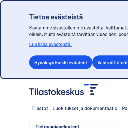
Tietoa evästeistä
Käytämme sivustollamme evästeitä. Välttämättöm
oikein. Muita evästeitä tarvitaan videoiden, pod
Lue lisää evästeistä.
Hyväksyn kaikki evästeet
Vain välttämä
S
i
i
r
Tilastot
Luokitukset ja dokumentaatio
Pa
r
y
s
i
Tietosuojaselosteet