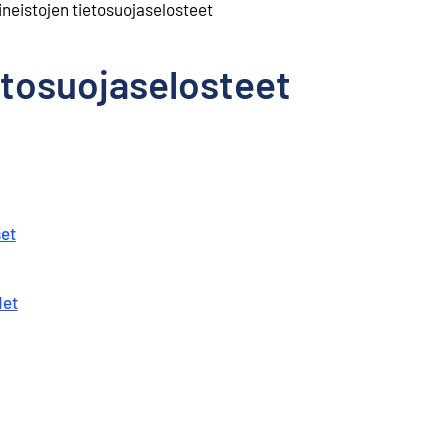
neistojen tietosuojaselosteet
etosuojaselosteet
set
det