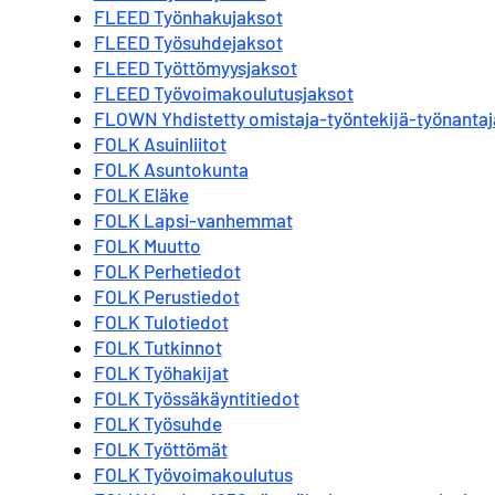
FLEED Työnhakujaksot
FLEED Työsuhdejaksot
FLEED Työttömyysjaksot
FLEED Työvoimakoulutusjaksot
FLOWN Yhdistetty omistaja-työntekijä-työnantaj
FOLK Asuinliitot
FOLK Asuntokunta
FOLK Eläke
FOLK Lapsi-vanhemmat
FOLK Muutto
FOLK Perhetiedot
FOLK Perustiedot
FOLK Tulotiedot
FOLK Tutkinnot
FOLK Työhakijat
FOLK Työssäkäyntitiedot
FOLK Työsuhde
FOLK Työttömät
FOLK Työvoimakoulutus