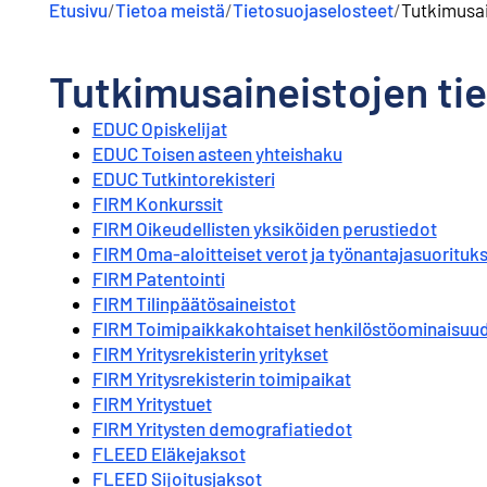
Etusivu
/
Tietoa meistä
/
Tietosuojaselosteet
/
Tutkimusai
Tutkimusaineistojen ti
EDUC Opiskelijat
EDUC Toisen asteen yhteishaku
EDUC Tutkintorekisteri
FIRM Konkurssit
FIRM Oikeudellisten yksiköiden perustiedot
FIRM Oma-aloitteiset verot ja työnantajasuorituk
FIRM Patentointi
FIRM Tilinpäätösaineistot
FIRM Toimipaikkakohtaiset henkilöstöominaisuu
FIRM Yritysrekisterin yritykset
FIRM Yritysrekisterin toimipaikat
FIRM Yritystuet
FIRM Yritysten demografiatiedot
FLEED Eläkejaksot
FLEED Sijoitusjaksot