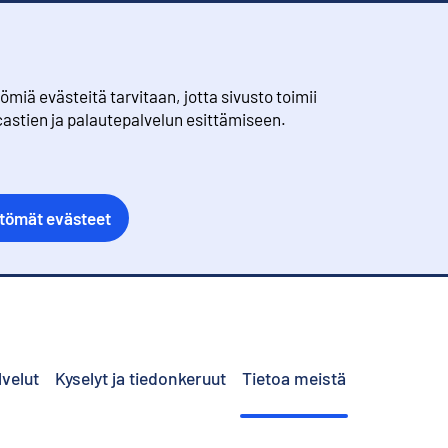
iä evästeitä tarvitaan, jotta sivusto toimii
castien ja palautepalvelun esittämiseen.
ttömät evästeet
lvelut
Kyselyt ja tiedonkeruut
Tietoa meistä