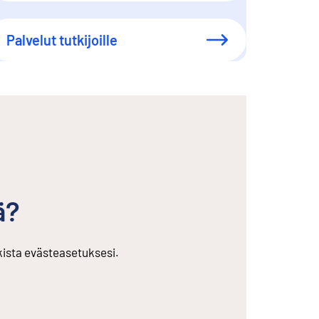
Palvelut tutkijoille
ä?
rkista evästeasetuksesi.